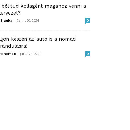
iből tud kollagént magához venni a
zervezet?
ZBlanka
-
április 20, 2024
0
lljon készen az autó is a nomád
irándulásra!
eo Nomad
-
július 24, 2024
0