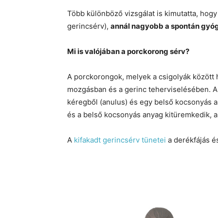
Több különböző vizsgálat is kimutatta, hog
gerincsérv),
annál nagyobb a spontán gyóg
Mi is valójában a porckorong sérv?
A porckorongok, melyek a csigolyák között 
mozgásban és a gerinc teherviselésében. A 
kéregből (anulus) és egy belső kocsonyás a
és a belső kocsonyás anyag kitüremkedik, a
A
kifakadt gerincsérv tünetei
a derékfájás é