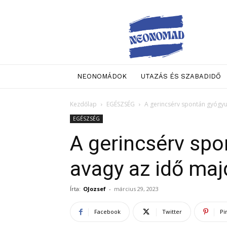
Neo
Nomad
NEONOMÁDOK
UTAZÁS ÉS SZABADIDŐ
Kezdőlap
EGÉSZSÉG
A gerincsérv spontán gyógyu
EGÉSZSÉG
A gerincsérv spo
avagy az idő maj
Írta:
OJozsef
-
március 29, 2023
Facebook
Twitter
Pi