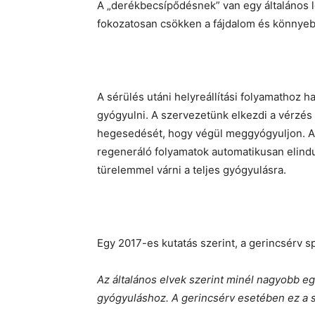
A „derékbecsípődésnek” van egy általános 
fokozatosan csökken a fájdalom és könnyeb
A sérülés utáni helyreállítási folyamathoz h
gyógyulni. A szervezetünk elkezdi a vérzés 
hegesedését, hogy végül meggyógyuljon. Az
regeneráló folyamatok automatikusan elindu
türelemmel várni a teljes gyógyulásra.
Egy 2017-es kutatás szerint, a gerincsérv 
Az általános elvek szerint minél nagyobb e
gyógyuláshoz. A gerincsérv esetében ez a