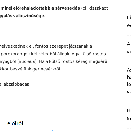
y
minél előrehaladottabb a sérvesedés
(pl. kiszakadt
yulás valószínűsége.
I
Ve
A
helyezkednek el, fontos szerepet játszanak a
N
porckorongok két rétegből állnak, egy külső rostos
nyagból (nucleus). Ha a külső rostos kéreg megsérül
kkor beszélünk gerincsérvről.
A
h
s lábzsibbadás.
l
N
H
N