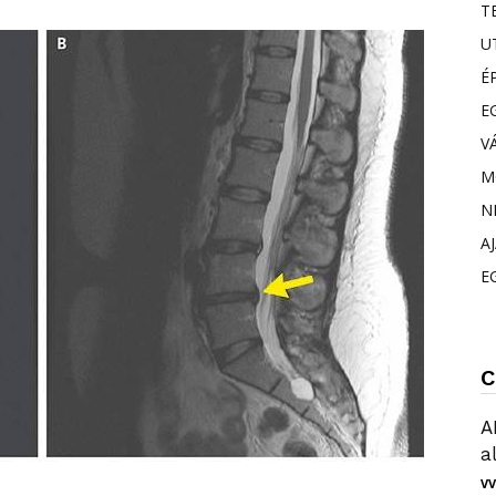
T
U
É
E
V
M
N
A
E
C
A
a
VV