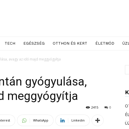
TECH
EGÉSZSÉG
OTTHON ÉS KERT
ÉLETMÓD
ÜZ
lása, avagy az idő majd meggyógyítja
ntán gyógyulása,
K
d meggyógyítja
O
2415
0
É
nterest
WhatsApp
Linkedin
Ü