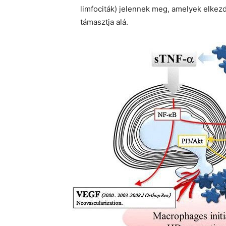
limfociták) jelennek meg, amelyek elkezdi
támasztja alá.