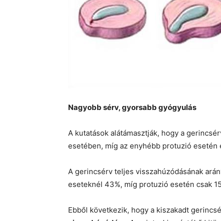
Nagyobb sérv, gyorsabb gyógyulás
A kutatások alátámasztják, hogy a gerincsé
esetében, míg az enyhébb protuzió esetén 
A gerincsérv teljes visszahúzódásának arány
eseteknél 43%, míg protuzió esetén csak 15
Ebből következik, hogy a kiszakadt gerincs