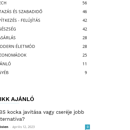
ECH
56
TAZÁS ÉS SZABADIDŐ
46
PÍTKEZÉS - FELÚJÍTÁS
42
GÉSZSÉG
42
ÁSÁRLÁS
28
ODERN ÉLETMÓD
28
EONOMÁDOK
25
JÁNLÓ
11
GYÉB
9
IKK AJÁNLÓ
BS kocka javítása vagy cseréje jobb
lternatíva?
ivien
-
április 12, 2023
0