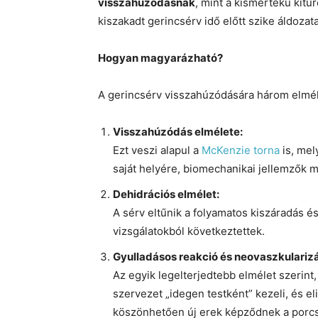
visszahúzódásnak
, mint a kismértékű kit
kiszakadt gerincsérv idő előtt szike áldozata
Hogyan magyarázható?
A gerincsérv visszahúzódására három elméle
Visszahúzódás elmélete:
Ezt veszi alapul a
McKenzie torna
is, mel
saját helyére, biomechanikai jellemzők mi
Dehidrációs elmélet:
A sérv eltűnik a folyamatos kiszáradás 
vizsgálatokból következtettek.
Gyulladásos reakció és neovaszkularizá
Az egyik legelterjedtebb elmélet szerint, 
szervezet „idegen testként” kezeli, és e
köszönhetően új erek képződnek a porcs