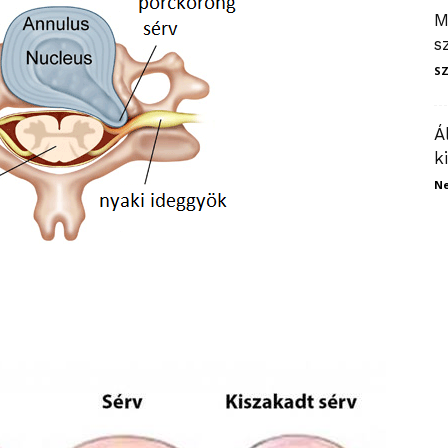
M
s
S
Á
k
N