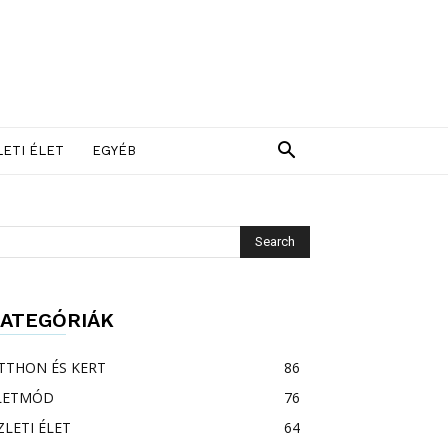
LETI ÉLET
EGYÉB
ATEGÓRIÁK
TTHON ÉS KERT
86
LETMÓD
76
ZLETI ÉLET
64