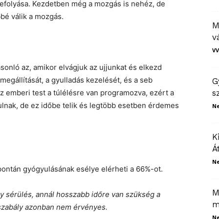
lefolyása. Kezdetben még a mozgás is nehéz, de
bé válik a mozgás.
M
v
VV
asonló az, amikor elvágjuk az ujjunkat és elkezd
megállítását, a gyulladás kezelését, és a seb
G
 emberi test a túlélésre van programozva, ezért a
s
lnak, de ez időbe telik és legtöbb esetben érdemes
N
K
Á
N
spontán gyógyulásának esélye elérheti a 66%-ot.
M
gy sérülés, annál hosszabb időre van szükség a
m
 szabály azonban nem érvényes.
N