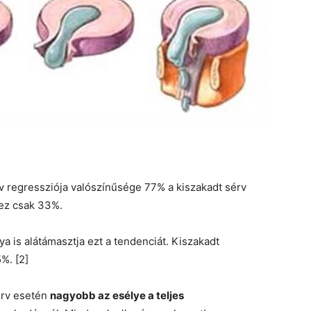
rv regressziója valószínűsége 77% a kiszakadt sérv
ez csak 33%.
a is alátámasztja ezt a tendenciát. Kiszakadt
%. [2]
érv esetén
nagyobb az esélye a teljes