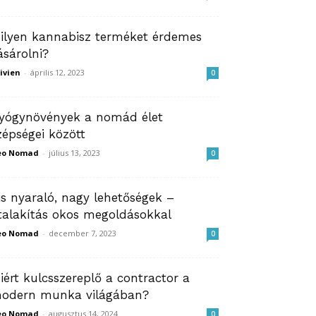
ilyen kannabisz terméket érdemes
ásárolni?
ivien
-
április 12, 2023
0
yógynövények a nomád élet
zépségei között
eo Nomad
-
július 13, 2023
0
is nyaraló, nagy lehetőségek –
talakítás okos megoldásokkal
eo Nomad
-
december 7, 2023
0
iért kulcsszereplő a contractor a
odern munka világában?
eo Nomad
-
augusztus 14, 2024
0