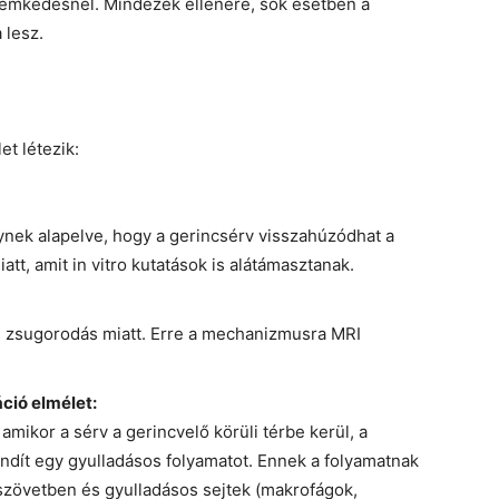
üremkedésnél. Mindezek ellenére, sok esetben a
 lesz.
t létezik:
ynek alapelve, hogy a gerincsérv visszahúzódhat a
att, amit in vitro kutatások is alátámasztanak.
és zsugorodás miatt. Erre a mechanizmusra MRI
ció elmélet:
amikor a sérv a gerincvelő körüli térbe kerül, a
lindít egy gyulladásos folyamatot. Ennek a folyamatnak
zövetben és gyulladásos sejtek (makrofágok,