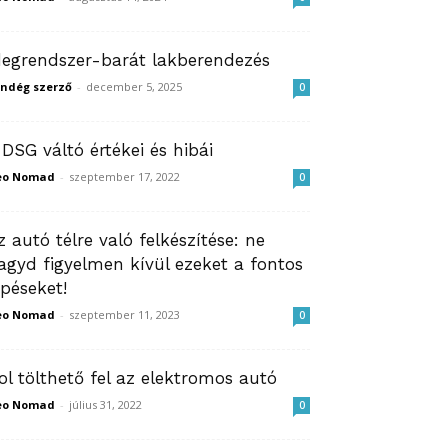
degrendszer-barát lakberendezés
ndég szerző
-
december 5, 2025
0
 DSG váltó értékei és hibái
eo Nomad
-
szeptember 17, 2022
0
z autó télre való felkészítése: ne
agyd figyelmen kívül ezeket a fontos
épéseket!
eo Nomad
-
szeptember 11, 2023
0
ol tölthető fel az elektromos autó
eo Nomad
-
július 31, 2022
0