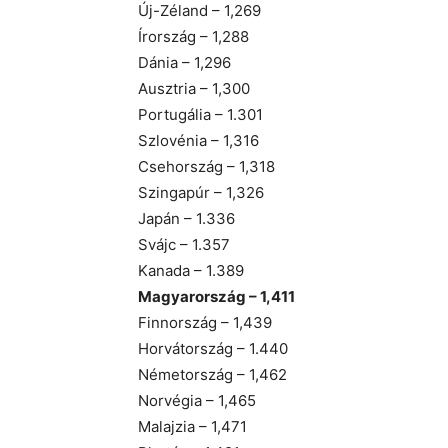
Új-Zéland – 1,269
Írország – 1,288
Dánia – 1,296
Ausztria – 1,300
Portugália – 1.301
Szlovénia – 1,316
Csehország – 1,318
Szingapúr – 1,326
Japán – 1.336
Svájc – 1.357
Kanada – 1.389
Magyarország – 1,411
Finnország – 1,439
Horvátország – 1.440
Németország – 1,462
Norvégia – 1,465
Malajzia – 1,471