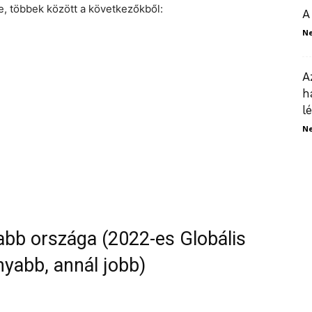
, többek között a következőkből:
A
N
A
h
l
N
abb országa (2022-es Globális
yabb, annál jobb)