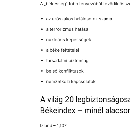
A „békesség” több tényezőből tevődik össze
az erőszakos halálesetek száma
a terrorizmus hatása
nukleáris képességek
a béke feltételei
társadalmi biztonság
belső konfliktusok
nemzetközi kapcsolatok
A világ 20 legbiztonságos
Békeindex – minél alacson
Izland – 1,107