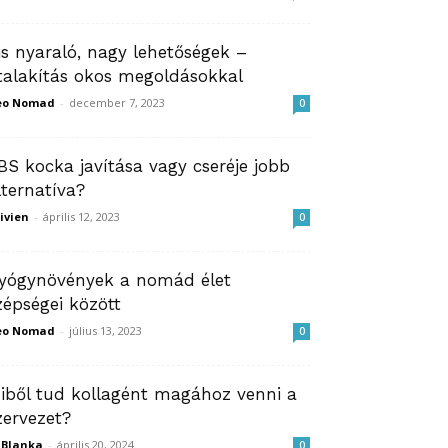
is nyaraló, nagy lehetőségek –
talakítás okos megoldásokkal
eo Nomad
-
december 7, 2023
0
BS kocka javítása vagy cseréje jobb
lternatíva?
ivien
-
április 12, 2023
0
yógynövények a nomád élet
zépségei között
eo Nomad
-
július 13, 2023
0
iből tud kollagént magához venni a
zervezet?
ZBlanka
-
április 20, 2024
0