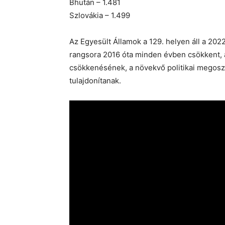
Bhután – 1.481
Szlovákia – 1.499
Az Egyesült Államok a 129. helyen áll a 20
rangsora 2016 óta minden évben csökkent, am
csökkenésének, a növekvő politikai megos
tulajdonítanak.