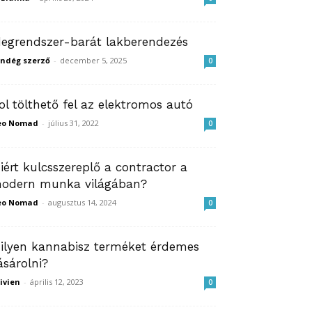
degrendszer-barát lakberendezés
ndég szerző
-
december 5, 2025
0
ol tölthető fel az elektromos autó
eo Nomad
-
július 31, 2022
0
iért kulcsszereplő a contractor a
odern munka világában?
eo Nomad
-
augusztus 14, 2024
0
ilyen kannabisz terméket érdemes
ásárolni?
ivien
-
április 12, 2023
0