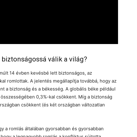
biztonságossá válik a világ?
lmúlt 14 évben kevésbé lett biztonságos, az
l romlottak. A jelentés megállapítja továbbá, hogy az
nt a biztonság és a békesség. A globális béke például
t összességében 0,3%-kal csökkent. Míg a biztonság
országban csökkent (és két országban változatlan
hogy a romlás általában gyorsabban és gyorsabban
, hogy a legnagyobb romlás a konfliktus sújtotta