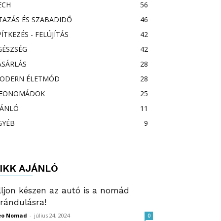
ECH
56
TAZÁS ÉS SZABADIDŐ
46
PÍTKEZÉS - FELÚJÍTÁS
42
GÉSZSÉG
42
ÁSÁRLÁS
28
ODERN ÉLETMÓD
28
EONOMÁDOK
25
JÁNLÓ
11
GYÉB
9
IKK AJÁNLÓ
lljon készen az autó is a nomád
irándulásra!
eo Nomad
-
július 24, 2024
0