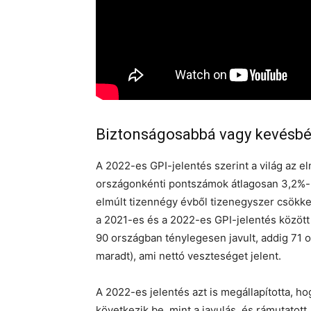
Biztonságosabbá vagy kevésbé 
A 2022-es GPI-jelentés szerint a világ az e
országonkénti pontszámok átlagosan 3,2%-ka
elmúlt tizennégy évből tizenegyszer csökke
a 2021-es és a 2022-es GPI-jelentés közöt
90 országban ténylegesen javult, addig 71 
maradt), ami nettó veszteséget jelent.
A 2022-es jelentés azt is megállapította, 
következik be, mint a javulás, és rámutatott