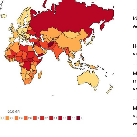
I
Ve
H
N
M
m
N
M
v
VV