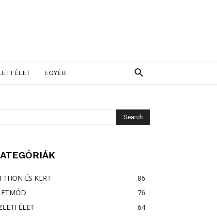
LETI ÉLET
EGYÉB
ATEGÓRIÁK
TTHON ÉS KERT
86
LETMÓD
76
ZLETI ÉLET
64