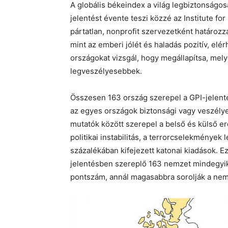
A globális békeindex a világ legbiztonságos
jelentést évente teszi közzé az Institute f
pártatlan, nonprofit szervezetként határozz
mint az emberi jólét és haladás pozitív, elé
országokat vizsgál, hogy megállapítsa, mel
legveszélyesebbek.
Összesen 163 ország szerepel a GPI-jelent
az egyes országok biztonsági vagy veszélyes
mutatók között szerepel a belső és külső er
politikai instabilitás, a terrorcselekménye
százalékában kifejezett katonai kiadások. E
jelentésben szereplő 163 nemzet mindegyik
pontszám, annál magasabbra sorolják a nem