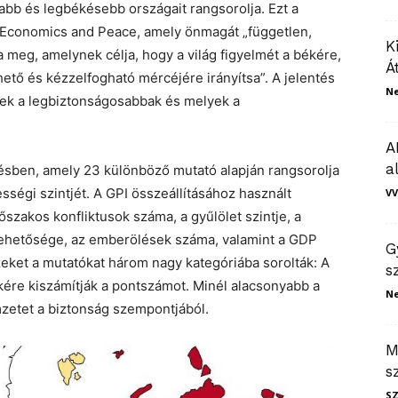
abb és legbékésebb országait rangsorolja. Ezt a
or Economics and Peace, amely önmagát „független,
K
a meg, amelynek célja, hogy a világ figyelmét a békére,
Á
rhető és kézzelfogható mércéjére irányítsa”. A jelentés
N
yek a legbiztonságosabbak és melyek a
A
a
ésben, amely 23 különböző mutató alapján rangsorolja
ségi szintjét. A GPI összeállításához használt
VV
őszakos konfliktusok száma, a gyűlölet szintje, a
k lehetősége, az emberölések száma, valamint a GDP
G
zeket a mutatókat három nagy kategóriába sorolták: A
s
ére kiszámítják a pontszámot. Minél alacsonyabb a
N
zetet a biztonság szempontjából.
M
s
S