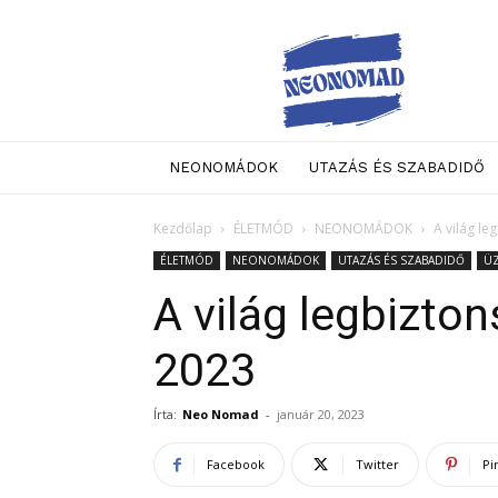
Neo
Nomad
NEONOMÁDOK
UTAZÁS ÉS SZABADIDŐ
Kezdőlap
ÉLETMÓD
NEONOMÁDOK
A világ l
ÉLETMÓD
NEONOMÁDOK
UTAZÁS ÉS SZABADIDŐ
ÜZ
A világ legbizto
2023
Írta:
Neo Nomad
-
január 20, 2023
Facebook
Twitter
Pi