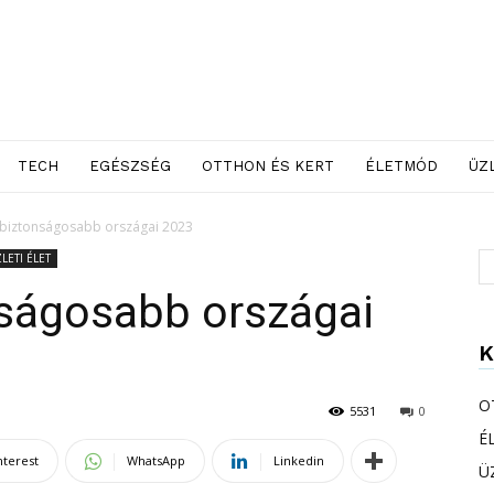
TECH
EGÉSZSÉG
OTTHON ÉS KERT
ÉLETMÓD
ÜZ
egbiztonságosabb országai 2023
LETI ÉLET
nságosabb országai
K
O
5531
0
É
nterest
WhatsApp
Linkedin
Ü