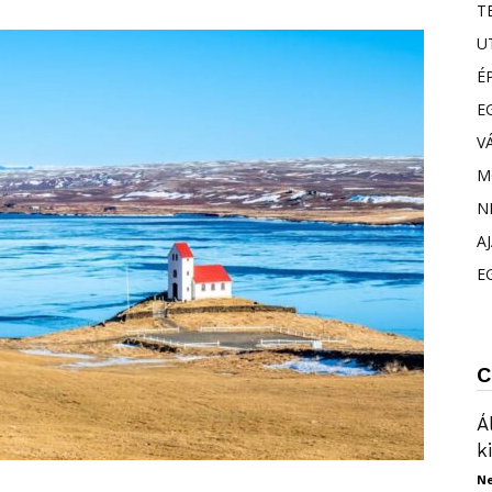
T
U
É
E
V
M
N
A
E
C
Á
k
N