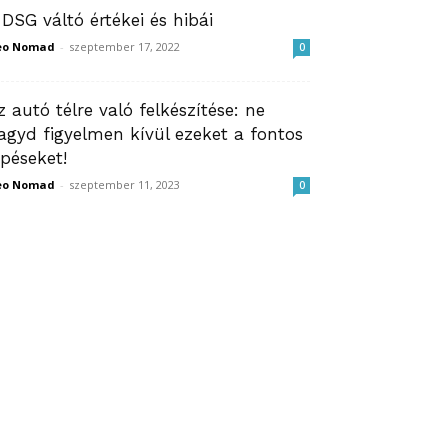
 DSG váltó értékei és hibái
eo Nomad
-
szeptember 17, 2022
0
z autó télre való felkészítése: ne
agyd figyelmen kívül ezeket a fontos
épéseket!
eo Nomad
-
szeptember 11, 2023
0