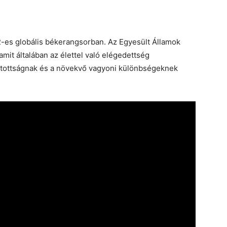
22-es globális békerangsorban. Az Egyesült Államok
it általában az élettel való elégedettség
ztottságnak és a növekvő vagyoni különbségeknek