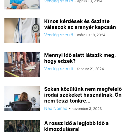
Vendég szerző
-
április 10, 2024
Kínos kérdések és őszinte
válaszok az aranyér kapcsán
Vendég szerző
-
március 19, 2024
Mennyi idő alatt látszik meg,
hogy edzek?
Vendég szerző
-
február 21, 2024
Sokan közülünk nem megfelelő
irodai székeket használnak. Ön
nem teszi tönkre...
Neo Nomad
-
november 3, 2023
A rossz idő a legjobb idő a
kimozdulásra!