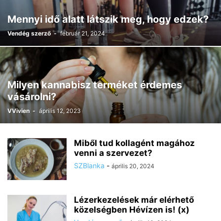
Mennyi idő alatt látszik meg, hogy edzek?
Vendég szerző
-
február 21, 2024
Milyen kannabisz terméket érdemes
vásárolni?
VVivien
-
április 12, 2023
Miből tud kollagént magához
venni a szervezet?
SZBlanka
-
április 20, 2024
Lézerkezelések már elérhető
közelségben Hévízen is! (x)