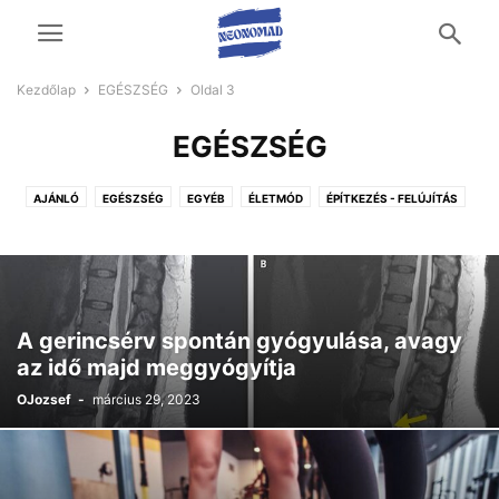
Kezdőlap
EGÉSZSÉG
Oldal 3
EGÉSZSÉG
AJÁNLÓ
EGÉSZSÉG
EGYÉB
ÉLETMÓD
ÉPÍTKEZÉS - FELÚJÍTÁS
OTTHON ÉS KERT
TECH
UTAZÁS ÉS SZABADIDŐ
ÜZLETI ÉLET
VÁSÁRLÁS
A gerincsérv spontán gyógyulása, avagy
az idő majd meggyógyítja
OJozsef
-
március 29, 2023