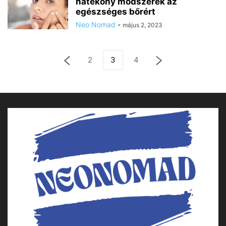
hatékony módszerek az
egészséges bőrért
Neo Nomad
-
május 2, 2023
2
3
4