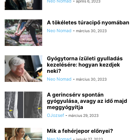
Neo Nomad
-
április 6, 2023
A tökéletes túracipő nyomában
Neo Nomad
-
március 30, 2023
Gyógytorna ízületi gyulladás
kezelésére: hogyan kezdjek
neki?
Neo Nomad
-
március 30, 2023
A gerincsérv spontán
gyógyulása, avagy az idő majd
meggyógyítja
OJozsef
-
március 29, 2023
Mik a fehérjepor előnyei?
Neo Nomad
-
január 27, 2023