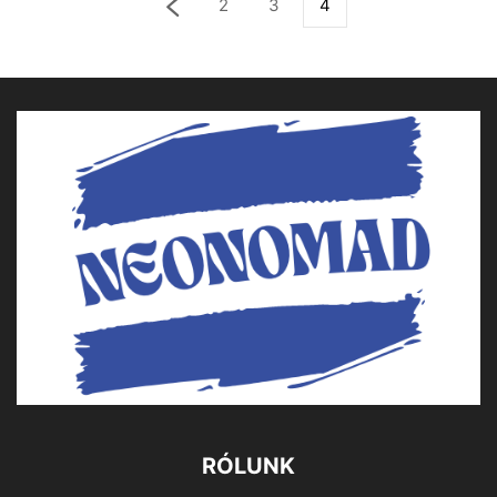
2
3
4
RÓLUNK