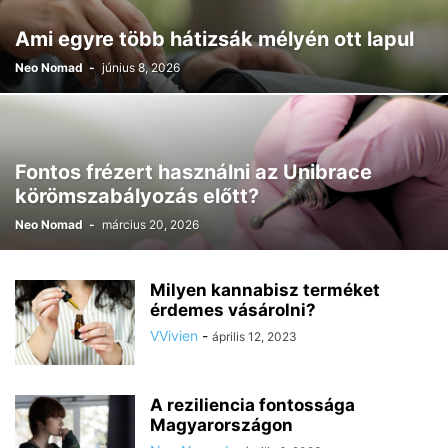
Ami egyre több hátizsák mélyén ott lapul
Neo Nomad
-
június 8, 2026
Fontos frézert használni az Unibrace
körömszabályozás előtt?
Neo Nomad
-
március 20, 2026
Milyen kannabisz terméket
érdemes vásárolni?
VVivien
-
április 12, 2023
A reziliencia fontossága
Magyarországon