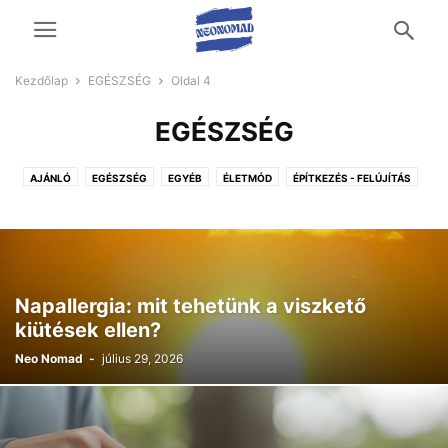
Kezdőlap
EGÉSZSÉG
Oldal 4
EGÉSZSÉG
AJÁNLÓ
EGÉSZSÉG
EGYÉB
ÉLETMÓD
ÉPÍTKEZÉS - FELÚJÍTÁS
OTTHON ÉS KERT
TECH
UTAZÁS ÉS SZABADIDŐ
ÜZLETI ÉLET
VÁSÁRLÁS
Napallergia: mit tehetünk a viszkető
kiütések ellen?
Neo Nomad
-
július 29, 2026