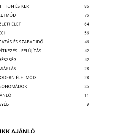
TTHON ÉS KERT
86
LETMÓD
76
ZLETI ÉLET
64
ECH
56
TAZÁS ÉS SZABADIDŐ
46
PÍTKEZÉS - FELÚJÍTÁS
42
GÉSZSÉG
42
ÁSÁRLÁS
28
ODERN ÉLETMÓD
28
EONOMÁDOK
25
JÁNLÓ
11
GYÉB
9
IKK AJÁNLÓ