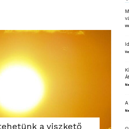
M
v
VV
I
Ve
K
Á
N
A
N
 tehetünk a viszkető
G