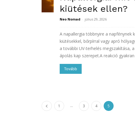
kiütések ellen?
Neo Nomad
-
július 29, 2026
A napallergia többnyire a napfénynek ki
kiütésekkel, bőrpírral vagy apró hólya
a további UV-terhelés megszakítása, a 
ápolás kap szerepet.A reakció gyakran 
Tovább
...
1
3
4
5