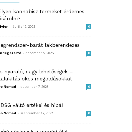
ilyen kannabisz terméket érdemes
ásárolni?
ivien
-
április 12, 2023
0
degrendszer-barát lakberendezés
ndég szerző
-
december 5, 2025
0
is nyaraló, nagy lehetőségek –
talakítás okos megoldásokkal
eo Nomad
-
december 7, 2023
0
 DSG váltó értékei és hibái
eo Nomad
-
szeptember 17, 2022
0
yógynövények a nomád élet