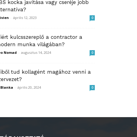
BS kocka javítása vagy cseréje jobb
lternatíva?
ivien
-
április 12, 2023
0
iért kulcsszereplő a contractor a
odern munka világában?
eo Nomad
-
augusztus 14, 2024
0
iből tud kollagént magához venni a
zervezet?
ZBlanka
-
április 20, 2024
0