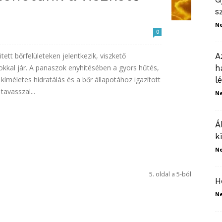
s
N
0
tett bőrfelületeken jelentkezik, viszkető
A
gokkal jár. A panaszok enyhítésében a gyors hűtés,
h
kíméletes hidratálás és a bőr állapotához igazított
l
tavasszal...
N
Á
k
N
5. oldal a 5-ból
H
N