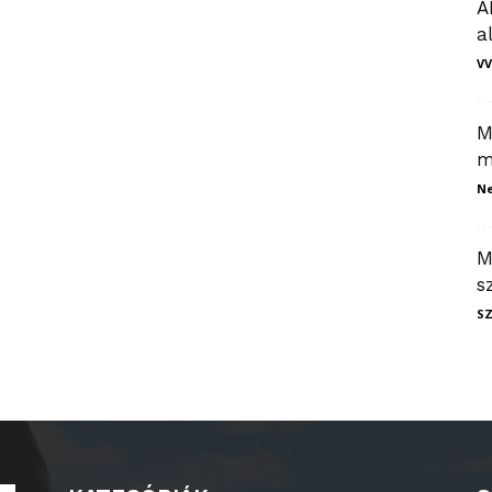
A
a
VV
M
m
N
M
s
S