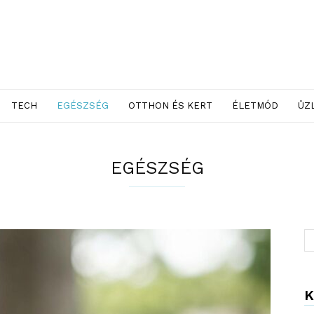
TECH
EGÉSZSÉG
OTTHON ÉS KERT
ÉLETMÓD
ÜZ
EGÉSZSÉG
K