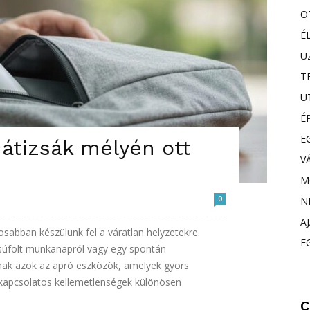
O
É
Ü
T
U
É
E
átizsák mélyén ott
V
M
0
N
A
abban készülünk fel a váratlan helyzetekre.
E
súfolt munkanapról vagy egy spontán
annak azok az apró eszközök, amelyek gyors
kapcsolatos kellemetlenségek különösen
C