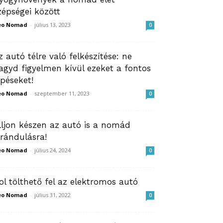
zépségei között
eo Nomad
-
július 13, 2023
0
z autó télre való felkészítése: ne
agyd figyelmen kívül ezeket a fontos
épéseket!
eo Nomad
-
szeptember 11, 2023
0
lljon készen az autó is a nomád
irándulásra!
eo Nomad
-
július 24, 2024
0
ol tölthető fel az elektromos autó
eo Nomad
-
július 31, 2022
0