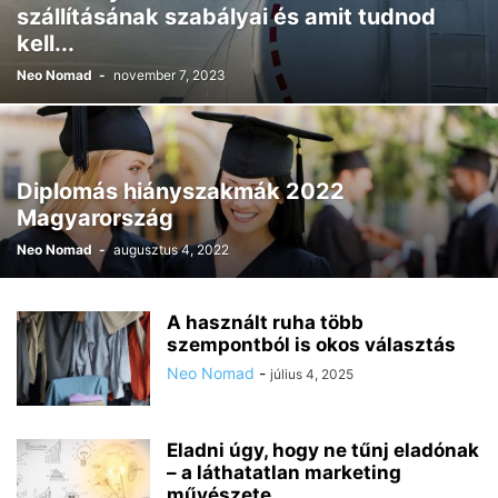
szállításának szabályai és amit tudnod
kell...
Neo Nomad
-
november 7, 2023
Diplomás hiányszakmák 2022
Magyarország
Neo Nomad
-
augusztus 4, 2022
A használt ruha több
szempontból is okos választás
Neo Nomad
-
július 4, 2025
Eladni úgy, hogy ne tűnj eladónak
– a láthatatlan marketing
művészete