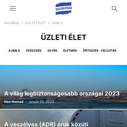
Kezdőlap
ÜZLETI ÉLET
Oldal 2
ÜZLETI ÉLET
AJÁNLÓ
EGÉSZSÉG
EGYÉB
ÉLETMÓD
ÉPÍTKEZÉS - FELÚJÍTÁS
OTTHON ÉS KERT
TECH
UTAZÁS ÉS SZABADIDŐ
ÜZLETI ÉLET
VÁSÁRLÁS
A világ legbiztonságosabb országai 2023
Neo Nomad
-
január 20, 2023
A veszélyes (ADR) áruk közúti