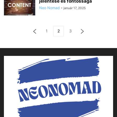
jelentése és fontossága
Neo Nomad
-
január 17, 2025
1
2
3