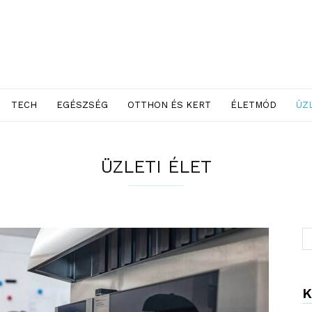
TECH
EGÉSZSÉG
OTTHON ÉS KERT
ÉLETMÓD
ÜZ
ÜZLETI ÉLET
K