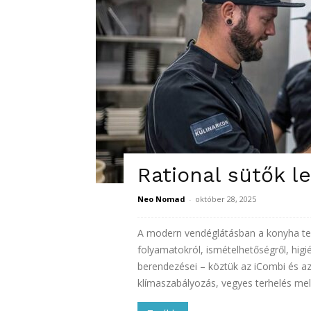
Rational sütők l
Neo Nomad
-
október 28, 2025
A modern vendéglátásban a konyha tel
folyamatokról, ismételhetőségről, higié
berendezései – köztük az iCombi és az 
klímaszabályozás, vegyes terhelés mellet