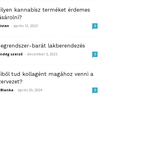
ilyen kannabisz terméket érdemes
ásárolni?
ivien
-
április 12, 2023
0
degrendszer-barát lakberendezés
ndég szerző
-
december 5, 2025
0
iből tud kollagént magához venni a
zervezet?
ZBlanka
-
április 20, 2024
0