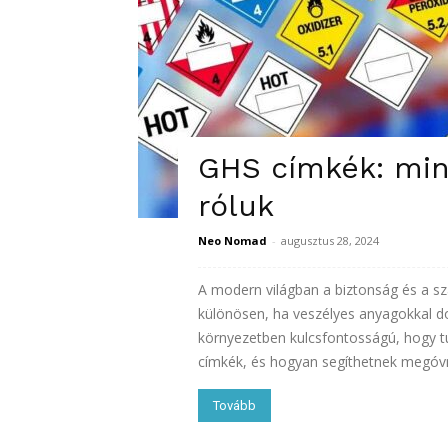
GHS címkék: min
róluk
Neo Nomad
-
augusztus 28, 2024
A modern világban a biztonság és a s
különösen, ha veszélyes anyagokkal do
környezetben kulcsfontosságú, hogy tu
címkék, és hogyan segíthetnek megóvni
Tovább