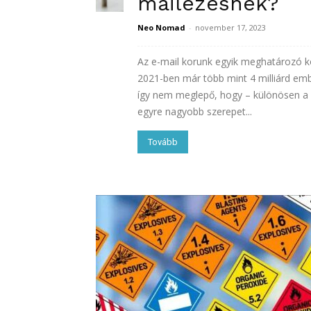
mailezésnek?
Neo Nomad
-
november 17, 2023
Az e-mail korunk egyik meghatározó ko
2021-ben már több mint 4 milliárd e
így nem meglepő, hogy – különösen a C
egyre nagyobb szerepet...
Tovább