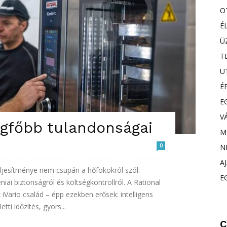
O
É
Ü
T
U
É
E
V
egfőbb tulandonságai
M
0
N
A
jesítménye nem csupán a hőfokokról szól:
E
niai biztonságról és költségkontrollról. A Rational
iVario család – épp ezekben erősek: intelligens
ti időzítés, gyors...
C