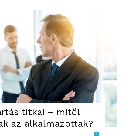
ás titkai – mitől
ak az alkalmazottak?
0