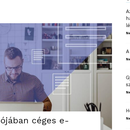
A
h
l
N
A
N
G
s
N
H
lójában céges e-
N