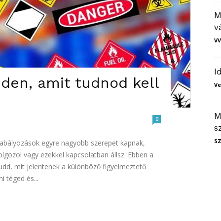
M
v
VV
I
den, amit tudnod kell
Ve
M
0
s
S
zabályozások egyre nagyobb szerepet kapnak,
lgozol vagy ezekkel kapcsolatban állsz. Ebben a
dd, mit jelentenek a különböző figyelmeztető
 téged és...