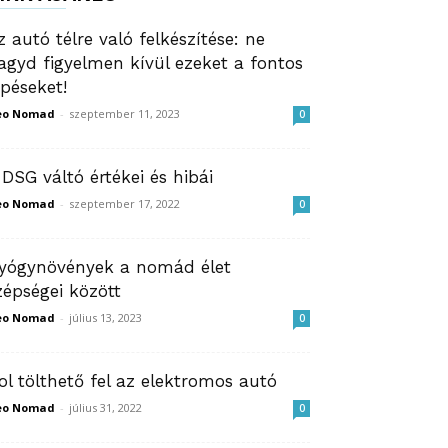
z autó télre való felkészítése: ne
agyd figyelmen kívül ezeket a fontos
épéseket!
eo Nomad
-
szeptember 11, 2023
0
 DSG váltó értékei és hibái
eo Nomad
-
szeptember 17, 2022
0
yógynövények a nomád élet
zépségei között
eo Nomad
-
július 13, 2023
0
ol tölthető fel az elektromos autó
eo Nomad
-
július 31, 2022
0