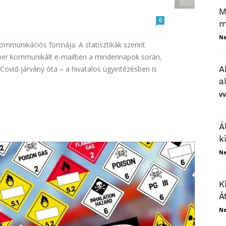
M
0
m
N
mmunikációs formája. A statisztikák szerint
mber kommunikált e-mailben a mindennapok során,
ovid-járvány óta – a hivatalos ügyintézésben is
A
a
VV
Á
k
N
K
Á
N