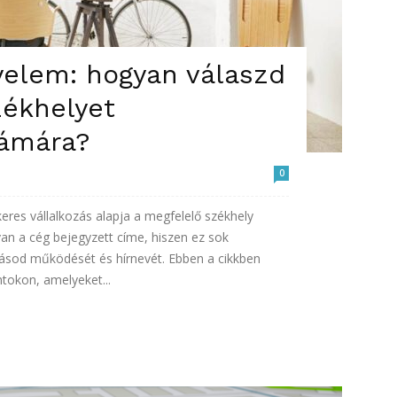
yelem: hogyan válaszd
zékhelyet
zámára?
0
eres vállalkozás alapja a megfelelő székhely
an a cég bejegyzett címe, hiszen ez sok
zásod működését és hírnevét. Ebben a cikkben
tokon, amelyeket...