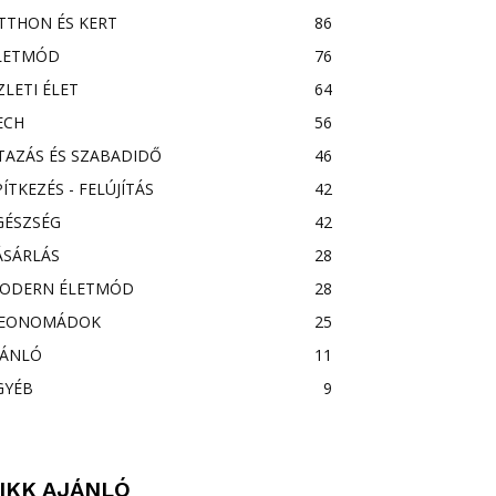
TTHON ÉS KERT
86
LETMÓD
76
ZLETI ÉLET
64
ECH
56
TAZÁS ÉS SZABADIDŐ
46
PÍTKEZÉS - FELÚJÍTÁS
42
GÉSZSÉG
42
ÁSÁRLÁS
28
ODERN ÉLETMÓD
28
EONOMÁDOK
25
JÁNLÓ
11
GYÉB
9
IKK AJÁNLÓ