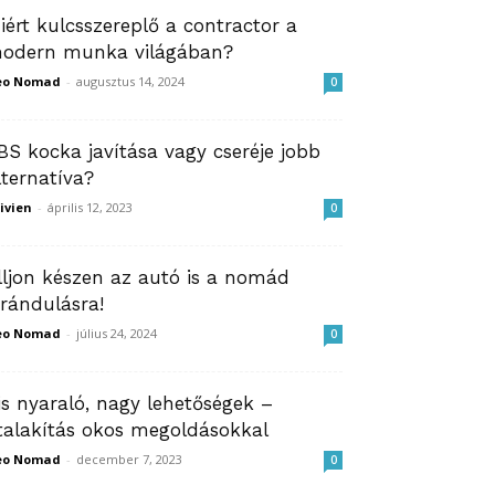
iért kulcsszereplő a contractor a
odern munka világában?
eo Nomad
-
augusztus 14, 2024
0
BS kocka javítása vagy cseréje jobb
lternatíva?
ivien
-
április 12, 2023
0
lljon készen az autó is a nomád
irándulásra!
eo Nomad
-
július 24, 2024
0
is nyaraló, nagy lehetőségek –
talakítás okos megoldásokkal
eo Nomad
-
december 7, 2023
0