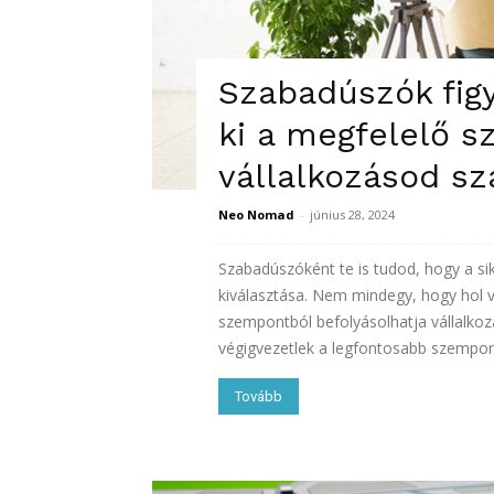
Szabadúszók fig
ki a megfelelő s
vállalkozásod s
Neo Nomad
-
június 28, 2024
Szabadúszóként te is tudod, hogy a sik
kiválasztása. Nem mindegy, hogy hol v
szempontból befolyásolhatja vállalko
végigvezetlek a legfontosabb szempon
Tovább