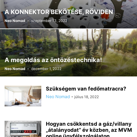
A KONNEKTOR BEKÖTÉSE, RÖVIDEN
Neo Nomad
-
szeptember 13, 2022
A megoldás az öntözéstechnika!
Neo Nomad
-
december 1, 2022
Szükségem van fedőmatracra?
Neo Nomad
-
július 18, 2022
Hogyan csökkentsd a gáz/villany
„átalányodat” év közben, az MVM
online ügyfélszolgálaton...