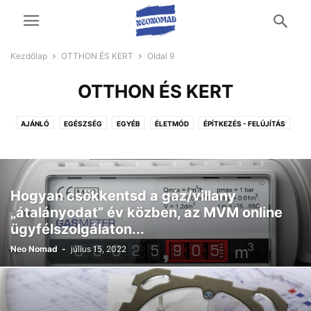
Kezdőlap
OTTHON ÉS KERT
Oldal 9
OTTHON ÉS KERT
AJÁNLÓ
EGÉSZSÉG
EGYÉB
ÉLETMÓD
ÉPÍTKEZÉS - FELÚJÍTÁS
OTTHON ÉS KERT
TECH
UTAZÁS ÉS SZABADIDŐ
ÜZLETI ÉLET
VÁSÁRLÁS
Hogyan csökkentsd a gáz/villany
„átalányodat” év közben, az MVM online
ügyfélszolgálaton...
Neo Nomad
-
július 15, 2022