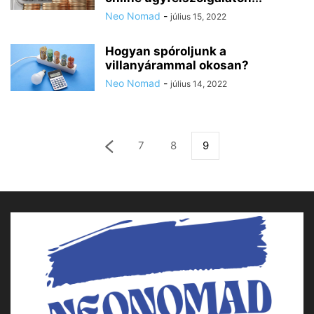
Neo Nomad
-
július 15, 2022
Hogyan spóroljunk a
villanyárammal okosan?
Neo Nomad
-
július 14, 2022
7
8
9