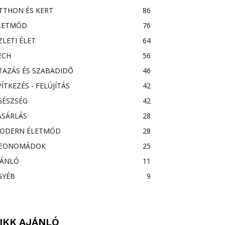
TTHON ÉS KERT
86
LETMÓD
76
ZLETI ÉLET
64
ECH
56
TAZÁS ÉS SZABADIDŐ
46
PÍTKEZÉS - FELÚJÍTÁS
42
GÉSZSÉG
42
ÁSÁRLÁS
28
ODERN ÉLETMÓD
28
EONOMÁDOK
25
JÁNLÓ
11
GYÉB
9
IKK AJÁNLÓ