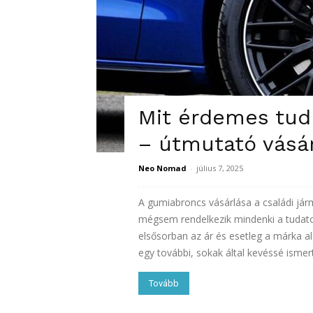
Mit érdemes tudn
– útmutató vásá
Neo Nomad
-
július 7, 2025
A gumiabroncs vásárlása a családi já
mégsem rendelkezik mindenki a tudato
elsősorban az ár és esetleg a márka a
egy további, sokak által kevéssé ismert
Tovább