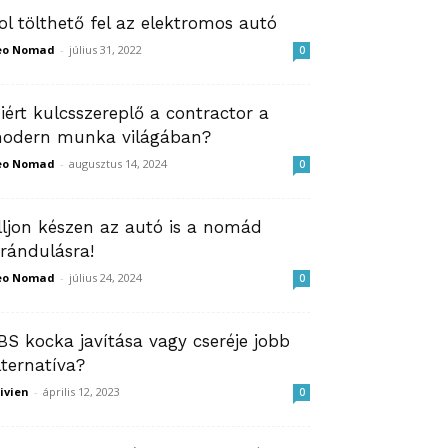
ol tölthető fel az elektromos autó
eo Nomad
-
július 31, 2022
0
iért kulcsszereplő a contractor a
odern munka világában?
eo Nomad
-
augusztus 14, 2024
0
lljon készen az autó is a nomád
irándulásra!
eo Nomad
-
július 24, 2024
0
BS kocka javítása vagy cseréje jobb
lternatíva?
ivien
-
április 12, 2023
0