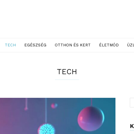
TECH
EGÉSZSÉG
OTTHON ÉS KERT
ÉLETMÓD
ÜZ
TECH
K