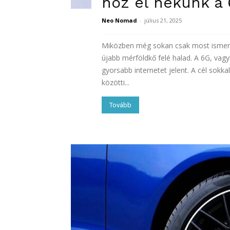
hoz el nekünk a
Neo Nomad
-
július 21, 2025
Miközben még sokan csak most ismerke
újabb mérföldkő felé halad. A 6G, vag
gyorsabb internetet jelent. A cél sokkal
közötti...
Tovább