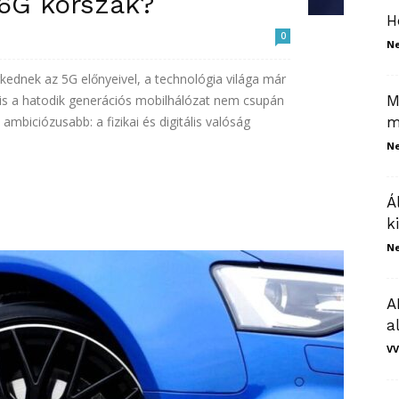
 6G korszak?
H
0
N
dnek az 5G előnyeivel, a technológia világa már
yis a hatodik generációs mobilhálózat nem csupán
M
 ambiciózusabb: a fizikai és digitális valóság
m
N
Á
k
N
A
a
VV