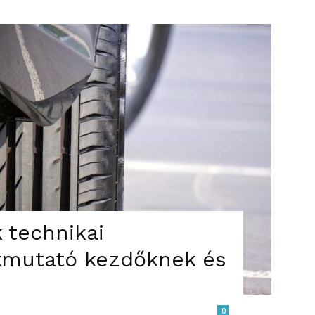
 technikai
tmutató kezdőknek és
0