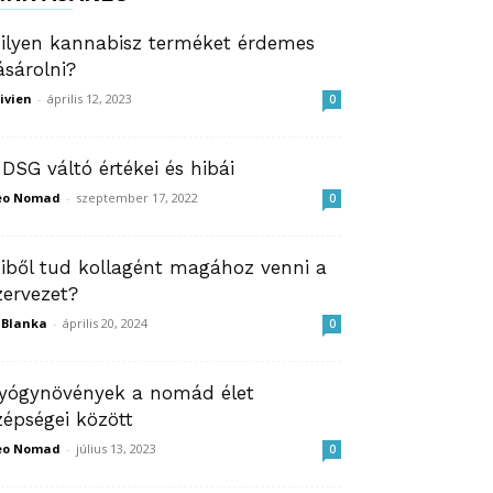
ilyen kannabisz terméket érdemes
ásárolni?
ivien
-
április 12, 2023
0
 DSG váltó értékei és hibái
eo Nomad
-
szeptember 17, 2022
0
iből tud kollagént magához venni a
zervezet?
ZBlanka
-
április 20, 2024
0
yógynövények a nomád élet
zépségei között
eo Nomad
-
július 13, 2023
0