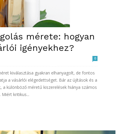
agolás mérete: hogyan
árlói igényekhez?
0
ret kiválasztása gyakran elhanyagolt, de fontos
tja a vásárlói elégedettséget. Bár az újítások és a
k, a különböző méretű kiszerelések hiánya számos
Miért kritikus...