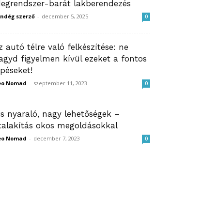
degrendszer-barát lakberendezés
ndég szerző
-
december 5, 2025
0
z autó télre való felkészítése: ne
agyd figyelmen kívül ezeket a fontos
épéseket!
eo Nomad
-
szeptember 11, 2023
0
is nyaraló, nagy lehetőségek –
talakítás okos megoldásokkal
eo Nomad
-
december 7, 2023
0