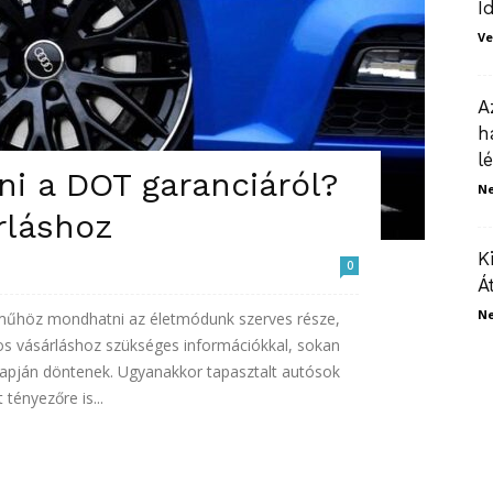
I
Ve
A
h
l
i a DOT garanciáról?
N
rláshoz
K
0
Á
N
rműhöz mondhatni az életmódunk szerves része,
s vásárláshoz szükséges információkkal, sokan
lapján döntenek. Ugyanakkor tapasztalt autósok
 tényezőre is...