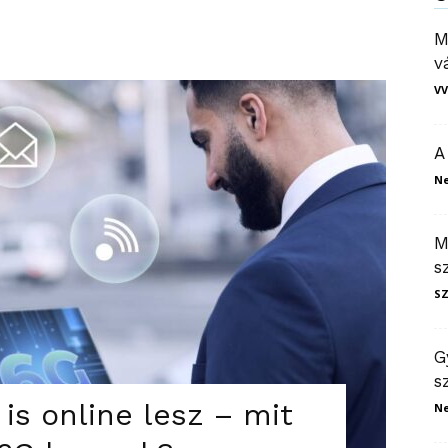
M
v
VV
A
N
M
s
S
G
s
is online lesz – mit
N