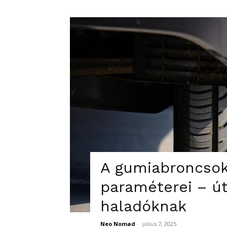
A gumiabroncsok
paraméterei – ú
haladóknak
Neo Nomad
-
július 7, 2025