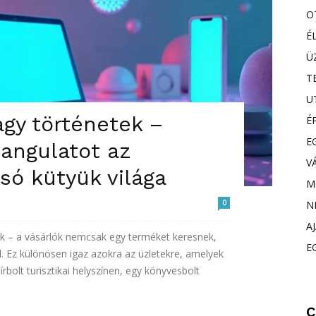
O
É
Ü
T
U
agy történetek –
É
E
angulatot az
V
só kütyük világa
M
0
N
A
k – a vásárlók nemcsak egy terméket keresnek,
E
l. Ez különösen igaz azokra az üzletekre, amelyek
írbolt turisztikai helyszínen, egy könyvesbolt
C