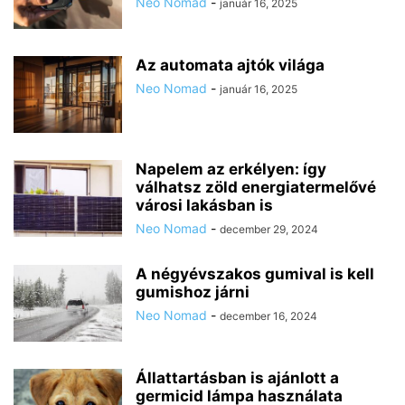
Neo Nomad
-
január 16, 2025
Az automata ajtók világa
Neo Nomad
-
január 16, 2025
Napelem az erkélyen: így
válhatsz zöld energiatermelővé
városi lakásban is
Neo Nomad
-
december 29, 2024
A négyévszakos gumival is kell
gumishoz járni
Neo Nomad
-
december 16, 2024
Állattartásban is ajánlott a
germicid lámpa használata