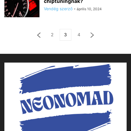
chiptuningnak?
Vendég szerző
-
április 10, 2024
2
3
4