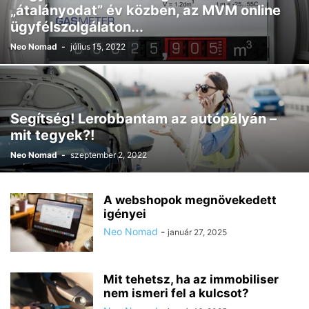
„átalányodat” év közben, az MVM online
ügyfélszolgálaton...
Neo Nomad
-
július 15, 2022
Segítség! Lerobbantam az autópályán –
mit tegyek?!
Neo Nomad
-
szeptember 2, 2022
A webshopok megnövekedett
igényei
Neo Nomad
-
január 27, 2025
Mit tehetsz, ha az immobiliser
nem ismeri fel a kulcsot?