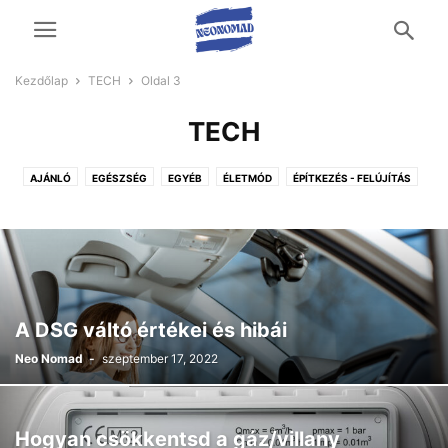
Kezdőlap
TECH
Oldal 3
TECH
AJÁNLÓ
EGÉSZSÉG
EGYÉB
ÉLETMÓD
ÉPÍTKEZÉS - FELÚJÍTÁS
OTTHON ÉS KERT
TECH
UTAZÁS ÉS SZABADIDŐ
ÜZLETI ÉLET
VÁSÁRLÁS
A DSG váltó értékei és hibái
Neo Nomad
-
szeptember 17, 2022
Hogyan csökkentsd a gáz/villany