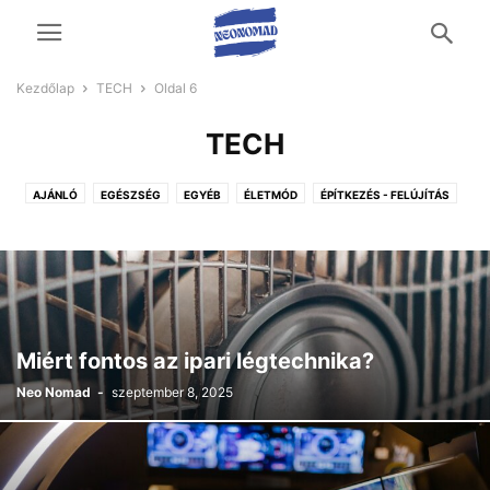
Kezdőlap
TECH
Oldal 6
TECH
AJÁNLÓ
EGÉSZSÉG
EGYÉB
ÉLETMÓD
ÉPÍTKEZÉS - FELÚJÍTÁS
OTTHON ÉS KERT
TECH
UTAZÁS ÉS SZABADIDŐ
ÜZLETI ÉLET
VÁSÁRLÁS
Miért fontos az ipari légtechnika?
Neo Nomad
-
szeptember 8, 2025