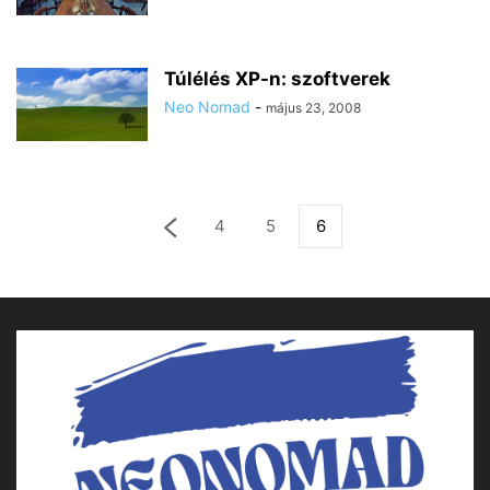
Túlélés XP-n: szoftverek
Neo Nomad
-
május 23, 2008
4
5
6