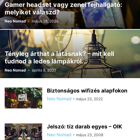
Gamer headset vagy zenei fejhallgató:
melyiket válaszd?
Neo Nomad
-
május 28, 2026
Tényleg árthat a látásnak? – mit kell
tudnod a ledes lámpákról...
Neo Nomad
-
április 8, 2025
Biztonságos wifizés alapfokon
Neo Nomad
-
május 23, 2022
Jelszó: tíz darab egyes – OIK
Neo Nomad
-
május 23, 2008