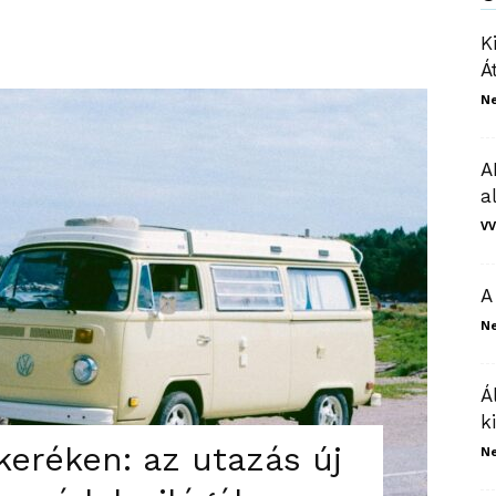
K
Á
N
A
a
VV
A
N
Á
k
eréken: az utazás új
N