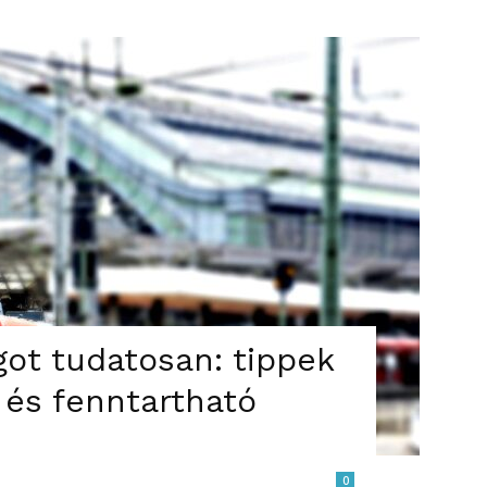
got tudatosan: tippek
 és fenntartható
0