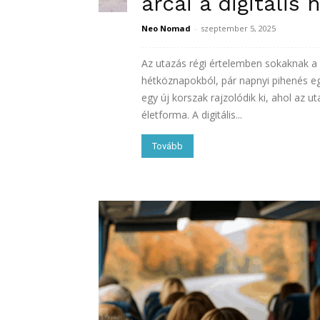
arcai a digitáli
Neo Nomad
-
szeptember 5, 2025
Az utazás régi értelemben sokaknak a 
hétköznapokból, pár napnyi pihenés 
egy új korszak rajzolódik ki, ahol az
életforma. A digitális...
Tovább