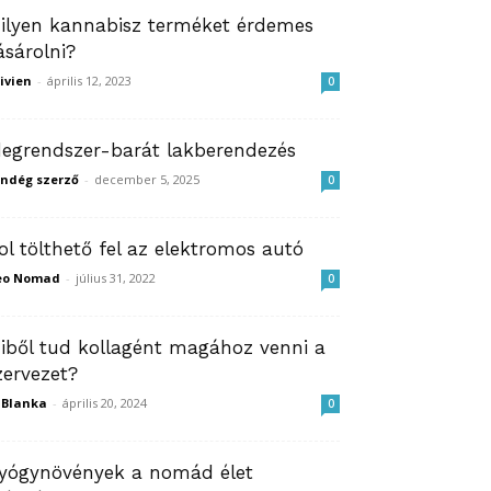
ilyen kannabisz terméket érdemes
ásárolni?
ivien
-
április 12, 2023
0
degrendszer-barát lakberendezés
ndég szerző
-
december 5, 2025
0
ol tölthető fel az elektromos autó
eo Nomad
-
július 31, 2022
0
iből tud kollagént magához venni a
zervezet?
ZBlanka
-
április 20, 2024
0
yógynövények a nomád élet