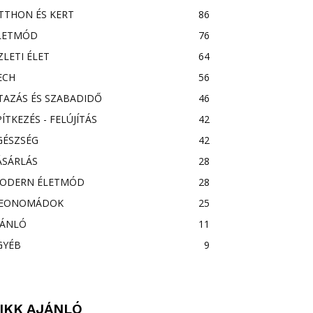
TTHON ÉS KERT
86
LETMÓD
76
ZLETI ÉLET
64
ECH
56
TAZÁS ÉS SZABADIDŐ
46
PÍTKEZÉS - FELÚJÍTÁS
42
GÉSZSÉG
42
ÁSÁRLÁS
28
ODERN ÉLETMÓD
28
EONOMÁDOK
25
JÁNLÓ
11
GYÉB
9
IKK AJÁNLÓ