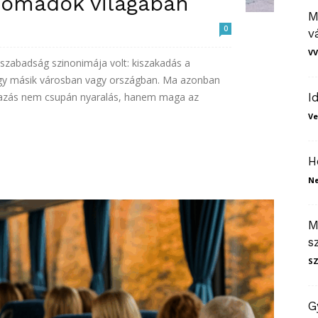
s nomádok világában
M
0
v
VV
szabadság szinonimája volt: kiszakadás a
egy másik városban vagy országban. Ma azonban
 utazás nem csupán nyaralás, hanem maga az
I
Ve
H
N
M
s
S
G