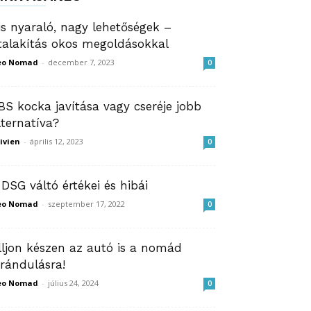
is nyaraló, nagy lehetőségek –
talakítás okos megoldásokkal
eo Nomad
-
december 7, 2023
0
BS kocka javítása vagy cseréje jobb
lternatíva?
ivien
-
április 12, 2023
0
 DSG váltó értékei és hibái
eo Nomad
-
szeptember 17, 2022
0
lljon készen az autó is a nomád
irándulásra!
eo Nomad
-
július 24, 2024
0