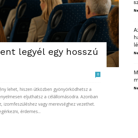
s
N
A
h
l
hent legyél egy hosszú
N
M
0
m
N
ény lehet, hiszen útközben gyönyörködhetsz a
 kényelmesen eljuthatsz a célállomásodra. Azonban
z, izomfeszüléshez vagy merevséghez vezethet.
egérkezni, érdemes...