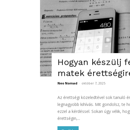
Hogyan készülj f
matek érettségir
Neo Nomad
-
október 7, 2025
Az érettségi közeledtével sok tanuló é
legnagyobb kihívás. Mit gondolsz, te
ezzel a kérdéssel. Sokan úgy vélik, h
érettségin,...