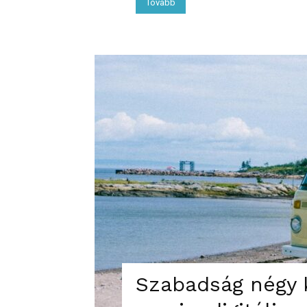
Tovább
Szabadság négy k