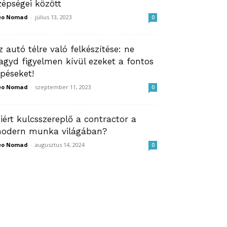
zépségei között
eo Nomad
-
július 13, 2023
0
z autó télre való felkészítése: ne
agyd figyelmen kívül ezeket a fontos
épéseket!
eo Nomad
-
szeptember 11, 2023
0
iért kulcsszereplő a contractor a
odern munka világában?
eo Nomad
-
augusztus 14, 2024
0