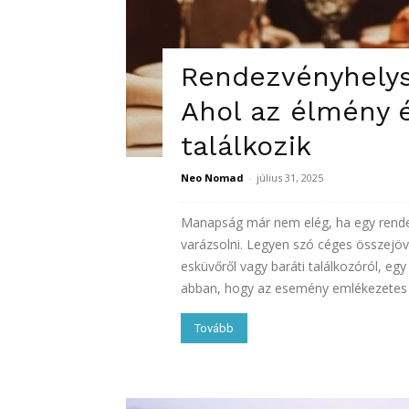
Rendezvényhelys
Ahol az élmény é
találkozik
Neo Nomad
-
július 31, 2025
Manapság már nem elég, ha egy rende
varázsolni. Legyen szó céges összejöve
esküvőről vagy baráti találkozóról, eg
abban, hogy az esemény emlékezetes l
Tovább