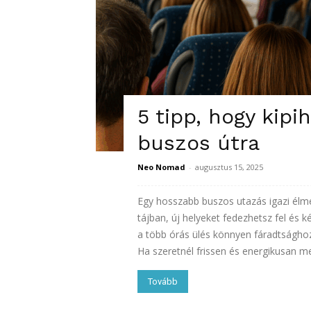
5 tipp, hogy kipi
buszos útra
Neo Nomad
-
augusztus 15, 2025
Egy hosszabb buszos utazás igazi élm
tájban, új helyeket fedezhetsz fel és
a több órás ülés könnyen fáradtságho
Ha szeretnél frissen és energikusan m
Tovább