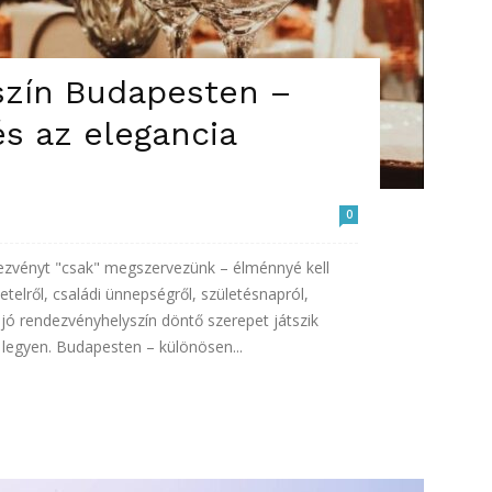
zín Budapesten –
s az elegancia
0
zvényt "csak" megszervezünk – élménnyé kell
telről, családi ünnepségről, születésnapról,
y jó rendezvényhelyszín döntő szerepet játszik
egyen. Budapesten – különösen...