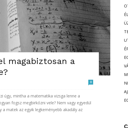
O
É
Ü
T
U
É
E
el magabiztosan a
V
e?
M
0
N
A
rzi úgy, mintha a matematika vizsga lenne a
E
 hogyan fogsz megbirkózni vele? Nem vagy egyedül
ogy a matek az egyik legkeményebb akadály az
C