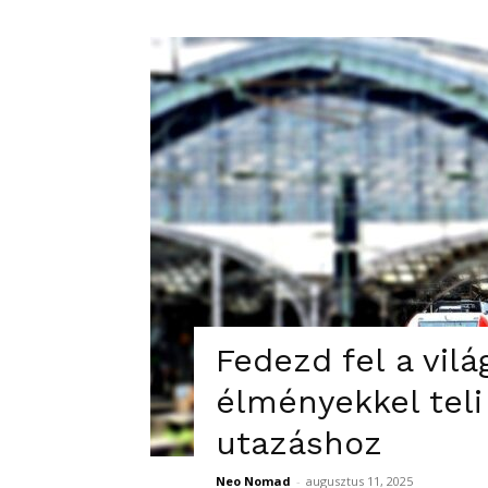
Fedezd fel a vilá
élményekkel teli
utazáshoz
Neo Nomad
-
augusztus 11, 2025