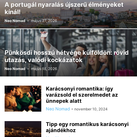
A portugál nyaralás újszerű élményeket
kínál!
Neo Nomad
-
május 27, 2026
Pünkösdi hosszú hétvége külföldön: rövid
utazás, valódi kockázatok
Neo Nomad
-
május 18, 2026
Karácsonyi romantika: így
varázsold el szerelmedet az
ünnepek alatt
Neo Nomad
-
november 10, 2024
Tipp egy romantikus karácsonyi
ajándékhoz