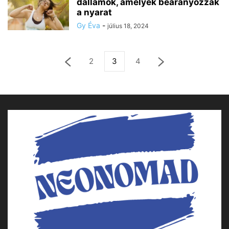
dallamok, amelyek bearanyozzák
a nyarat
Gy Éva
-
július 18, 2024
2
3
4