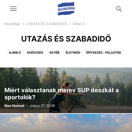
Kezdőlap
UTAZÁS ÉS SZABADIDŐ
Oldal 3
UTAZÁS ÉS SZABADIDŐ
AJÁNLÓ
EGÉSZSÉG
EGYÉB
ÉLETMÓD
ÉPÍTKEZÉS - FELÚJÍTÁS
OTTHON ÉS KERT
TECH
UTAZÁS ÉS SZABADIDŐ
ÜZLETI ÉLET
VÁSÁRLÁS
Miért választanak merev SUP deszkát a
sportolók?
Neo Nomad
-
május 27, 2026