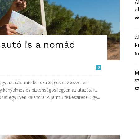
A
a
VV
Á
 autó is a nomád
k
N
0
M
s
ogy az autó minden szükséges eszközzel és
S
y kényelmes és biztonságos legyen az utazás. Itt
dat egy ilyen kalandra: A jármű felkészítése: Egy...