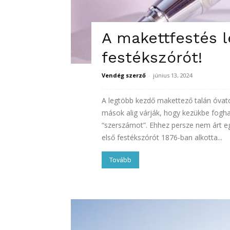
A makettfestés l
festékszórót!
Vendég szerző
-
június 13, 2024
A legtöbb kezdő makettező talán óvato
mások alig várják, hogy kezükbe fogha
“szerszámot”. Ehhez persze nem árt eg
első festékszórót 1876-ban alkotta...
Tovább