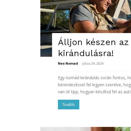
Álljon készen az
kirándulásra!
Neo Nomad
-
július 24, 2024
Egy nomád kirándulás során fontos, h
berendezéssel fel legyen szerelve, hog
van öt tipp, hogyan készítsd fel az autó
Tovább