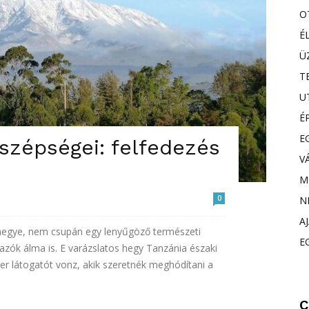
O
É
Ü
T
U
É
E
szépségei: felfedezés
V
M
0
N
A
hegye, nem csupán egy lenyűgöző természeti
E
ók álma is. E varázslatos hegy Tanzánia északi
er látogatót vonz, akik szeretnék meghódítani a
C