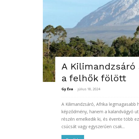
A Kilimandzsáró 
a felhők fölött
Gy Éva
-
július 18, 2024
A Kilimandzsáró, Afrika legmagasabb 
képződmény, hanem a kalandvágyó utaz
részén emelkedik ki, és évente több ez
csúcsát vagy egyszerűen csak...