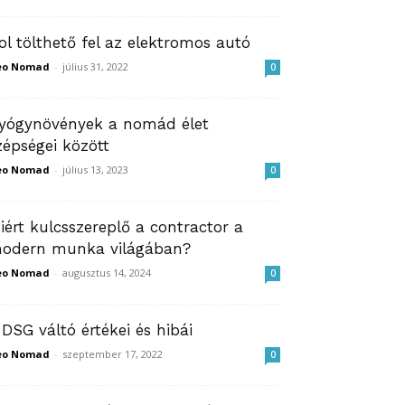
ol tölthető fel az elektromos autó
eo Nomad
-
július 31, 2022
0
yógynövények a nomád élet
zépségei között
eo Nomad
-
július 13, 2023
0
iért kulcsszereplő a contractor a
odern munka világában?
eo Nomad
-
augusztus 14, 2024
0
 DSG váltó értékei és hibái
eo Nomad
-
szeptember 17, 2022
0