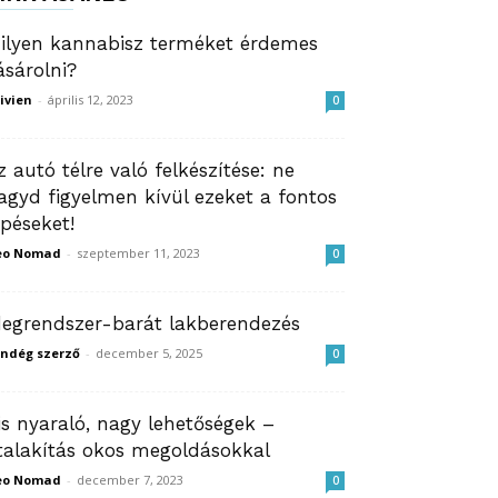
ilyen kannabisz terméket érdemes
ásárolni?
ivien
-
április 12, 2023
0
z autó télre való felkészítése: ne
agyd figyelmen kívül ezeket a fontos
épéseket!
eo Nomad
-
szeptember 11, 2023
0
degrendszer-barát lakberendezés
ndég szerző
-
december 5, 2025
0
is nyaraló, nagy lehetőségek –
talakítás okos megoldásokkal
eo Nomad
-
december 7, 2023
0