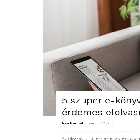
5 szuper e-köny
érdemes elolvas
Neo Nomad
-
március 11, 2025
Az olvasás mindig is az egyik legjobb 