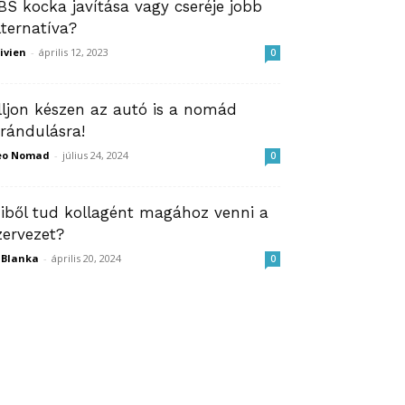
BS kocka javítása vagy cseréje jobb
lternatíva?
ivien
-
április 12, 2023
0
lljon készen az autó is a nomád
irándulásra!
eo Nomad
-
július 24, 2024
0
iből tud kollagént magához venni a
zervezet?
ZBlanka
-
április 20, 2024
0