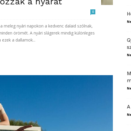
ozzák a nyarat
0
H
N
r a meleg nyári napokon a kedvenc dalaid szólnak,
 minden örömét. A nyári slágerek mindig különleges
n ezek a dallamok...
G
s
N
M
m
N
A
N