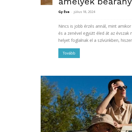
amelyek bearany
Gy Éva
-
július 18, 2024
Nincs is jobb érzés annál, mint amiko
és a zenével együtt éled át az évszak
helyet foglalnak el a szívünkben, hisze
Tovább