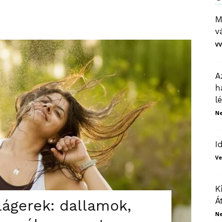
M
v
VV
A
h
l
N
I
Ve
K
Á
slágerek: dallamok,
N