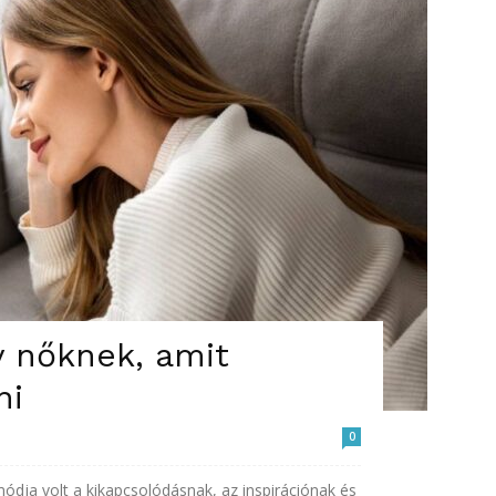
v nőknek, amit
ni
0
módja volt a kikapcsolódásnak, az inspirációnak és