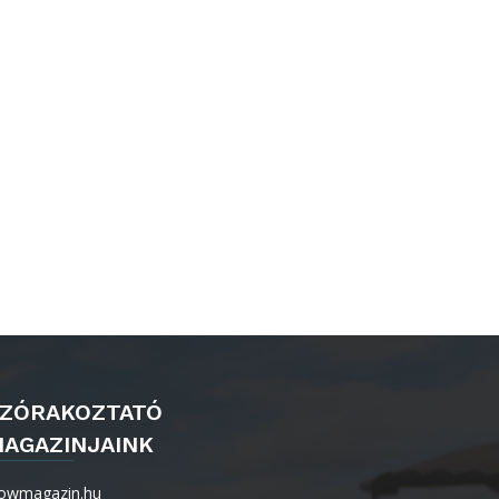
ZÓRAKOZTATÓ
AGAZINJAINK
owmagazin.hu