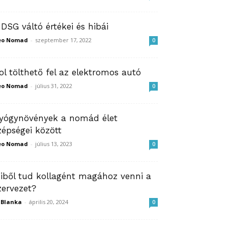
 DSG váltó értékei és hibái
eo Nomad
-
szeptember 17, 2022
0
ol tölthető fel az elektromos autó
eo Nomad
-
július 31, 2022
0
yógynövények a nomád élet
zépségei között
eo Nomad
-
július 13, 2023
0
iből tud kollagént magához venni a
zervezet?
ZBlanka
-
április 20, 2024
0