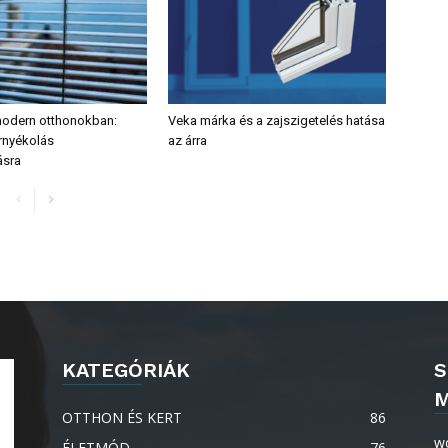
modern otthonokban:
Veka márka és a zajszigetelés hatása
árnyékolás
az árra
sra
KATEGÓRIÁK
S
M
OTTHON ÉS KERT
86
w
ÉLETMÓD
76