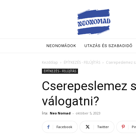
Neo
Nomad
NEONOMÁDOK
UTAZÁS ÉS SZABADIDŐ
Kezdőlap
ÉPÍTKEZÉS - FELÚJÍTÁS
Cserepeslemez szí
ÉPÍTKEZÉS - FELÚJÍTÁS
Cserepeslemez sz
válogatni?
Írta:
Neo Nomad
-
október 5, 2023
Facebook
Twitter
Pi