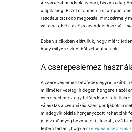
A cserepet mindenki ismeri, hiszen a legtö
oldják meg. Ezzel szemben a cserepeslemez
ráadásul olcsóbb megoldás, mint bármely m
változat ötvözi az összes eddig használt meg
Ebben a cikkben eláruljuk, hogy miért érdem
hogy milyen színekből válogathatunk.
A cserepeslemez használ
A cserepeslemez tetőfedés egyre inkább nép
milliméter vastag, hidegen hengerelt acél a
cserepeslemez egy tetőfedésre, felújításra, 
választás a beruházás szempontjából. Enne
mindegyik oldala horganyozott, tehát cink f
plusz műanyag bevonatot is kapott, ezáltal
fejben tartani, hogy a
cserepeslemez árak s