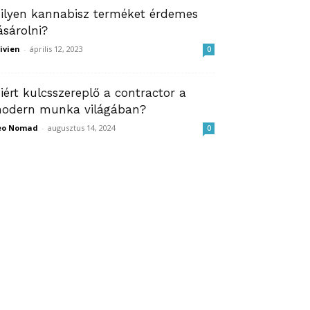
ilyen kannabisz terméket érdemes
ásárolni?
ivien
-
április 12, 2023
0
iért kulcsszereplő a contractor a
odern munka világában?
eo Nomad
-
augusztus 14, 2024
0