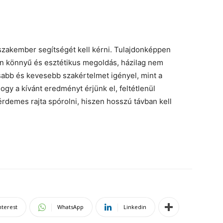
szakember segítségét kell kérni. Tulajdonképpen
en könnyű és esztétikus megoldás, házilag nem
sabb és kevesebb szakértelmet igényel, mint a
y a kívánt eredményt érjünk el, feltétlenül
demes rajta spórolni, hiszen hosszú távban kell
nterest
WhatsApp
Linkedin