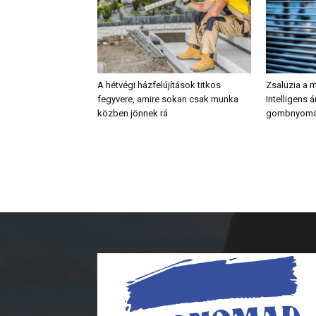
A hétvégi házfelújítások titkos
Zsaluzia a 
fegyvere, amire sokan csak munka
Intelligens 
közben jönnek rá
gombnyomá