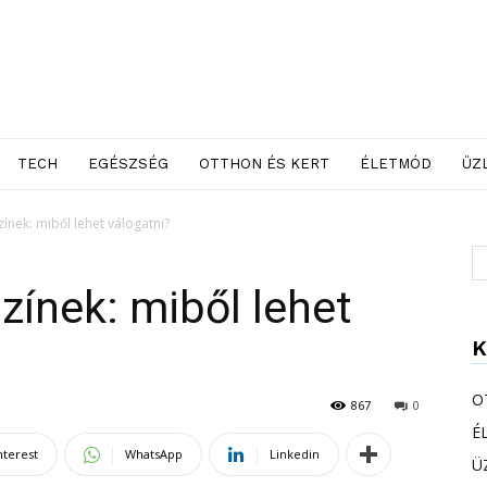
TECH
EGÉSZSÉG
OTTHON ÉS KERT
ÉLETMÓD
ÜZ
nek: miből lehet válogatni?
ínek: miből lehet
K
O
867
0
É
nterest
WhatsApp
Linkedin
Ü