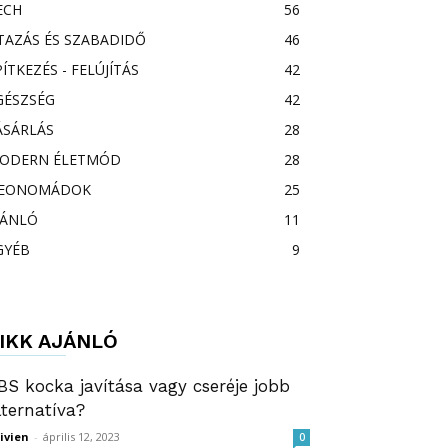
ECH
56
TAZÁS ÉS SZABADIDŐ
46
PÍTKEZÉS - FELÚJÍTÁS
42
GÉSZSÉG
42
ÁSÁRLÁS
28
ODERN ÉLETMÓD
28
EONOMÁDOK
25
JÁNLÓ
11
GYÉB
9
IKK AJÁNLÓ
BS kocka javítása vagy cseréje jobb
lternatíva?
ivien
-
április 12, 2023
0