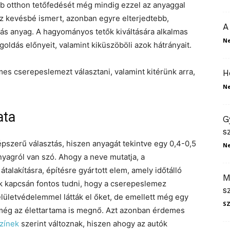
bb otthon tetőfedését még mindig ezzel az anyaggal
 kevésbé ismert, azonban egyre elterjedtebb,
A
ás anyag. A hagyományos tetők kiváltására alkalmas
N
oldás előnyeit, valamint kiküszöböli azok hátrányait.
es cserepeslemezt választani, valamint kitérünk arra,
H
N
ata
G
s
szerű választás, hiszen anyagát tekintve egy 0,4-0,5
N
nyagról van szó. Ahogy a neve mutatja, a
átalakításra, építésre gyártott elem, amely időtálló
M
k kapcsán fontos tudni, hogy a cserepeslemez
s
elületvédelemmel látták el őket, de emellett még egy
S
 még az élettartama is megnő. Azt azonban érdemes
zínek
szerint változnak, hiszen ahogy az autók