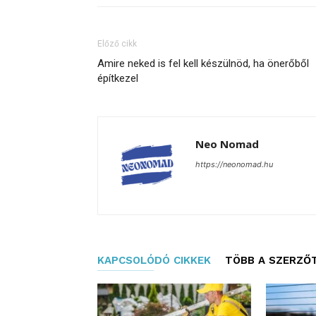
Előző cikk
Amire neked is fel kell készülnöd, ha önerőből
építkezel
Neo Nomad
https://neonomad.hu
KAPCSOLÓDÓ CIKKEK
TÖBB A SZERZŐ