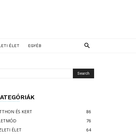
LETI ÉLET
EGYÉB
ATEGÓRIÁK
TTHON ÉS KERT
86
LETMÓD
76
ZLETI ÉLET
64