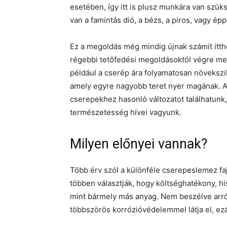
esetében, így itt is plusz munkára van szük
van a famintás dió, a bézs, a piros, vagy ép
Ez a megoldás még mindig újnak számít itth
régebbi tetőfedési megoldásoktól végre me
például a cserép ára folyamatosan növekszik,
amely egyre nagyobb teret nyer magának. A
cserepekhez hasonló változatot találhatunk,
természetesség hívei vagyunk.
Milyen előnyei vannak?
Több érv szól a különféle cserepeslemez faj
többen választják, hogy költséghatékony, hi
mint bármely más anyag. Nem beszélve arról,
többszörös korrózióvédelemmel látja el, ezá