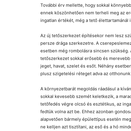
További érv mellette, hogy sokkal könnyebb,
ennek köszönhetően nem terheli meg az ered
ingatlan értékét, még a tető élettartamánál 
Az új tetőszerkezet építésekor nem lesz s
persze drága szerkezetre. A cserepesleme
esetben még rombolásra sincsen szükség. 
tetőszerkezet sokkal erősebb és merevebb le
jeget, havat, szelet és esőt. Néhány esetbe
plusz szigetelési réteget adva az otthonun
A környezetbarát megoldás ráadásul a kíván
sokkal kevesebb szemét keletkezik, a mara
tetőfedés végre olcsó és esztétikus, az ing
fedtük volna azt be. Ehhez azonban gondosan
alapvetően bármely épülettípus esetén megol
ne kelljen azt tisztítani, az eső és a hó min