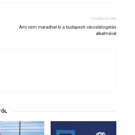
Következő cikk
Ami nem maradhat ki a budapesti városlátogatás
alkalmával
TŐL