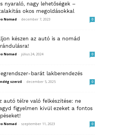
is nyaraló, nagy lehetőségek –
talakítás okos megoldásokkal
eo Nomad
-
december 7, 2023
0
lljon készen az autó is a nomád
irándulásra!
eo Nomad
-
július 24, 2024
0
degrendszer-barát lakberendezés
ndég szerző
-
december 5, 2025
0
z autó télre való felkészítése: ne
agyd figyelmen kívül ezeket a fontos
épéseket!
eo Nomad
-
szeptember 11, 2023
0