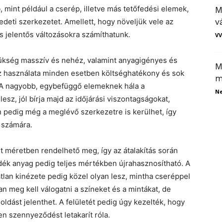
 mint például a cserép, illetve más tetőfedési elemek,
M
eti szerkezetet. Amellett, hogy növeljük vele az
v
is jelentős változásokra számíthatunk.
VV
zükség masszív és nehéz, valamint anyagigényes és
M
z használata minden esetben költséghatékony és sok
m
A nagyobb, egybefüggő elemeknek hála a
N
sz, jól bírja majd az időjárási viszontagságokat,
n pedig még a meglévő szerkezetre is kerülhet, így
k számára.
t méretben rendelhető meg, így az átalakítás során
dék anyag pedig teljes mértékben újrahasznosítható. A
atlan kinézete pedig közel olyan lesz, mintha cseréppel
 meg kell válogatni a színeket és a mintákat, de
dást jelenthet. A felületét pedig úgy kezelték, hogy
den szennyeződést letakarít róla.