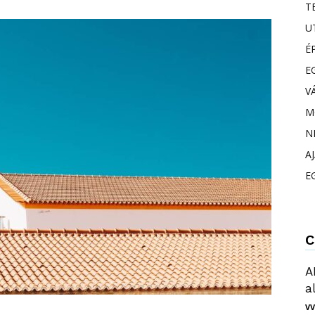
T
U
É
E
V
M
N
A
E
C
A
a
VV