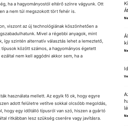
K
ség, ha a hagyományostól eltérő színre vágyunk. Ott
Á
pen a nem túl megszokott tört fehér is.
N
on, viszont az új technológiának köszönhetően a
gszabadulhatunk. Mivel a régebbi anyagok, mint
Á
 így szintén alternatív választás lehet a lemeztető,
k
 típusok között számos, a hagyományos égetett
N
 ezáltal nem kell aggódni akkor sem, ha a
I
Ve
A
ták használata mellett. Az egyik fő ok, hogy egyre
h
szen adott felületre vetítve sokkal olcsóbb megoldás,
l
 hogy egy időtálló típusról van szó, hiszen a gyártó
N
ltal ritkábban lesz szükség cserére vagy javításra.