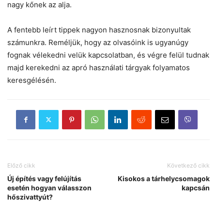
nagy kőnek az alja.
A fentebb leírt tippek nagyon hasznosnak bizonyultak
számunkra. Reméljük, hogy az olvasóink is ugyanúgy
fognak vélekedni velük kapcsolatban, és végre felül tudnak
majd kerekedni az apró használati tárgyak folyamatos
keresgélésén.
Előző cikk
Következő cikk
Új építés vagy felújítás
Kisokos a tárhelycsomagok
esetén hogyan válasszon
kapcsán
hőszivattyút?