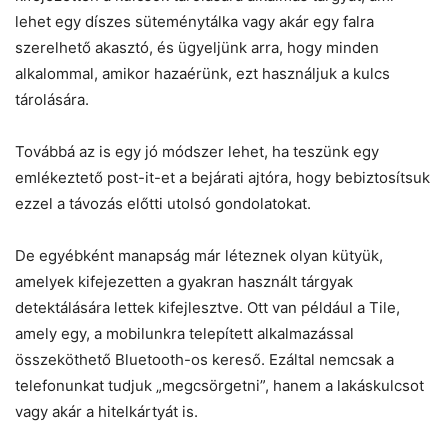
lehet egy díszes süteménytálka vagy akár egy falra
szerelhető akasztó, és ügyeljünk arra, hogy minden
alkalommal, amikor hazaérünk, ezt használjuk a kulcs
tárolására.
Továbbá az is egy jó módszer lehet, ha teszünk egy
emlékeztető post-it-et a bejárati ajtóra, hogy bebiztosítsuk
ezzel a távozás előtti utolsó gondolatokat.
De egyébként manapság már léteznek olyan kütyük,
amelyek kifejezetten a gyakran használt tárgyak
detektálására lettek kifejlesztve. Ott van például a Tile,
amely egy, a mobilunkra telepített alkalmazással
összeköthető Bluetooth-os kereső. Ezáltal nemcsak a
telefonunkat tudjuk „megcsörgetni”, hanem a lakáskulcsot
vagy akár a hitelkártyát is.