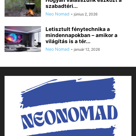
szabadtéri...
Neo Nomad
-
június 2, 2026
Letisztult fénytechnika a
mindennapokban – amikor a
világítás is a tér...
Neo Nomad
-
január 12, 2026