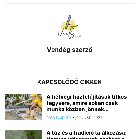
Vendég szerző
KAPCSOLÓDÓ CIKKEK
A hétvégi házfelújítások titkos
fegyvere, amire sokan csak
munka közben jönnek...
Neo Nomad
-
június 30, 2026
A tűz és a tradíció találkozása:
Hogyan válasszunk eszközt a