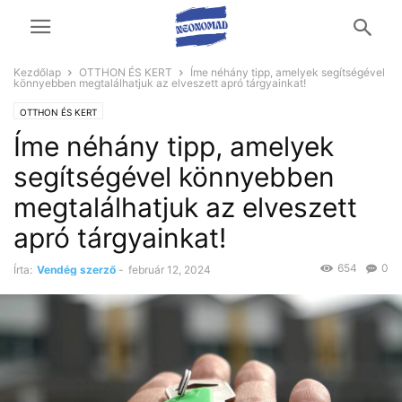
Kezdőlap
OTTHON ÉS KERT
Íme néhány tipp, amelyek segítségével
könnyebben megtalálhatjuk az elveszett apró tárgyainkat!
OTTHON ÉS KERT
Íme néhány tipp, amelyek
segítségével könnyebben
megtalálhatjuk az elveszett
apró tárgyainkat!
654
0
Írta:
Vendég szerző
-
február 12, 2024