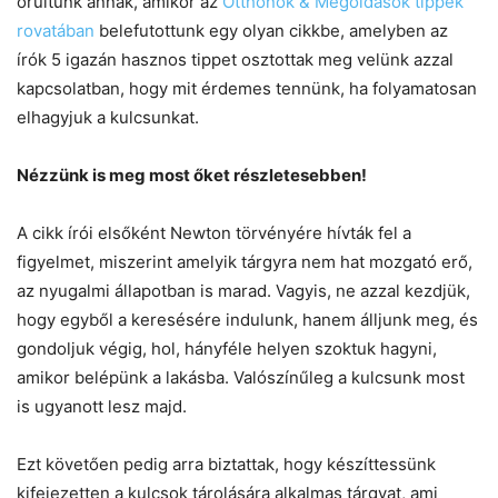
örültünk annak, amikor az
Otthonok & Megoldások tippek
rovatában
belefutottunk egy olyan cikkbe, amelyben az
írók 5 igazán hasznos tippet osztottak meg velünk azzal
kapcsolatban, hogy mit érdemes tennünk, ha folyamatosan
elhagyjuk a kulcsunkat.
Nézzünk is meg most őket részletesebben!
A cikk írói elsőként Newton törvényére hívták fel a
figyelmet, miszerint amelyik tárgyra nem hat mozgató erő,
az nyugalmi állapotban is marad. Vagyis, ne azzal kezdjük,
hogy egyből a keresésére indulunk, hanem álljunk meg, és
gondoljuk végig, hol, hányféle helyen szoktuk hagyni,
amikor belépünk a lakásba. Valószínűleg a kulcsunk most
is ugyanott lesz majd.
Ezt követően pedig arra biztattak, hogy készíttessünk
kifejezetten a kulcsok tárolására alkalmas tárgyat, ami