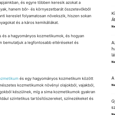
pjainkban, és egyre többen keresik azokat a
ak, hanem bőr- és környezetbarát összetevőkből
K
nti kereslet folyamatosan növekszik, hiszen sokan
Á
yagokat és a káros kemikáliákat.
N
s és a hagyományos kozmetikumok, és hogyan
an bemutatjuk a legfontosabb eltéréseket és
A
h
l
N
A
ozmetikum
és egy hagyományos kozmetikum között
mészetes kozmetikumok növényi olajokból, vajakból,
N
gokból készülnek, míg a sima kozmetikumok gyakran
dául szintetikus tartósítószereket, színezékeket és
G
s
N