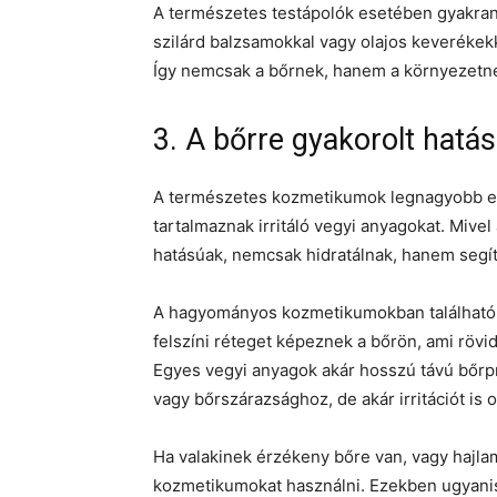
A természetes testápolók esetében gyakran 
szilárd balzsamokkal vagy olajos keverékek
Így nemcsak a bőrnek, hanem a környezetnek 
3. A bőrre gyakorolt hatás
A természetes kozmetikumok legnagyobb e
tartalmaznak irritáló vegyi anyagokat. Mivel
hatásúak, nemcsak hidratálnak, hanem segíte
A hagyományos kozmetikumokban található 
felszíni réteget képeznek a bőrön, ami rövid
Egyes vegyi anyagok akár hosszú távú bőrp
vagy bőrszárazsághoz, de akár irritációt is 
Ha valakinek érzékeny bőre van, vagy hajla
kozmetikumokat használni. Ezekben ugyanis