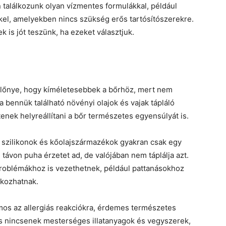
találkozunk olyan vízmentes formulákkal, például
kel, amelyekben nincs szükség erős tartósítószerekre.
is jót teszünk, ha ezeket választjuk.
lőnye, hogy kíméletesebbek a bőrhöz, mert nem
 a bennük található növényi olajok és vajak tápláló
nek helyreállítani a bőr természetes egyensúlyát is.
szilikonok és kőolajszármazékok gyakran csak egy
 távon puha érzetet ad, de valójában nem táplálja azt.
roblémákhoz is vezethetnek, például pattanásokhoz
okozhatnak.
mos az allergiás reakciókra, érdemes természetes
 nincsenek mesterséges illatanyagok és vegyszerek,