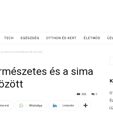
TECH
EGÉSZSÉG
OTTHON ÉS KERT
ÉLETMÓD
ÜZ
s a sima kozmetikumok között
ermészetes és a sima
K
özött
O
336
0
É
nterest
WhatsApp
Linkedin
Ü