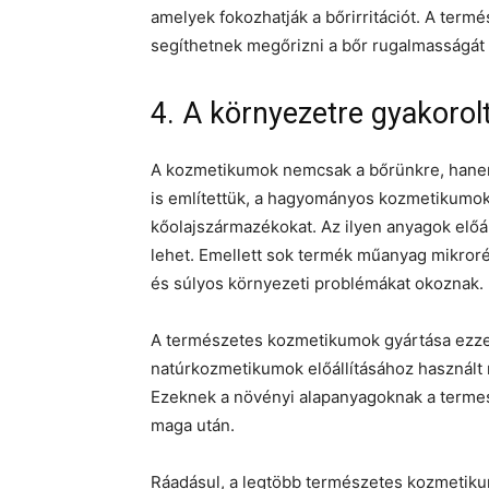
amelyek fokozhatják a bőrirritációt. A term
segíthetnek megőrizni a bőr rugalmasságát é
4. A környezetre gyakorol
A kozmetikumok nemcsak a bőrünkre, hanem
is említettük, a hagyományos kozmetikumok
kőolajszármazékokat. Az ilyen anyagok előá
lehet. Emellett sok termék műanyag mikroré
és súlyos környezeti problémákat okoznak.
A természetes kozmetikumok gyártása ezzel
natúrkozmetikumok előállításához használt
Ezeknek a növényi alapanyagoknak a termes
maga után.
Ráadásul, a legtöbb természetes kozmetiku