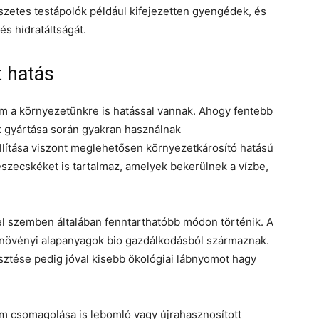
észetes testápolók például kifejezetten gyengédek, és
s hidratáltságát.
t hatás
 a környezetünkre is hatással vannak. Ahogy fentebb
 gyártása során gyakran használnak
llítása viszont meglehetősen környezetkárosító hatású
szecskéket is tartalmaz, amelyek bekerülnek a vízbe,
 szemben általában fenntarthatóbb módon történik. A
 növényi alapanyagok bio gazdálkodásból származnak.
ztése pedig jóval kisebb ökológiai lábnyomot hagy
m csomagolása is lebomló vagy újrahasznosított