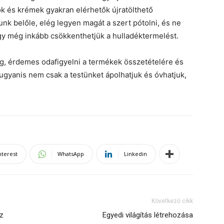
k és krémek gyakran elérhetők újratölthető
k belőle, elég legyen magát a szert pótolni, és ne
gy még inkább csökkenthetjük a hulladéktermelést.
g, érdemes odafigyelni a termékek összetételére és
gyanis nem csak a testünket ápolhatjuk és óvhatjuk,
nterest
WhatsApp
Linkedin
Következő cikk
sz
Egyedi világítás létrehozása