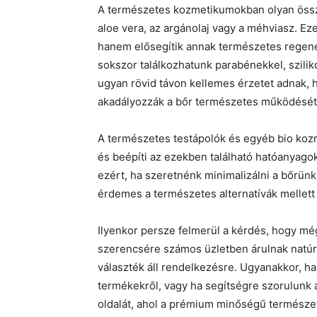
A természetes kozmetikumokban olyan összet
aloe vera, az argánolaj vagy a méhviasz. Ez
hanem elősegítik annak természetes regen
sokszor találkozhatunk parabénekkel, szili
ugyan rövid távon kellemes érzetet adnak, 
akadályozzák a bőr természetes működését
A természetes testápolók és egyéb bio koz
és beépíti az ezekben található hatóanyagok
ezért, ha szeretnénk minimalizálni a bőrü
érdemes a természetes alternatívák mellett
Ilyenkor persze felmerül a kérdés, hogy m
szerencsére számos üzletben árulnak natú
választék áll rendelkezésre. Ugyanakkor, ha
termékekről, vagy ha segítségre szorulunk a
oldalát, ahol a prémium minőségű természe