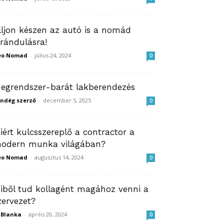
lljon készen az autó is a nomád
irándulásra!
eo Nomad
-
július 24, 2024
0
degrendszer-barát lakberendezés
ndég szerző
-
december 5, 2025
0
iért kulcsszereplő a contractor a
odern munka világában?
eo Nomad
-
augusztus 14, 2024
0
iből tud kollagént magához venni a
zervezet?
ZBlanka
-
április 20, 2024
0