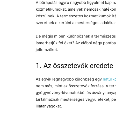
A bőrápolás egyre nagyobb figyelmet kap na
kozmetikumokat, amelyek nemcsak hatékony
készülnek. A természetes kozmetikumok irá
szeretnék elkerülni a mesterséges adalékan
De mégis miben különböznek a természete
ismerhetjük fel őket? Az alábbi négy pontb
jellemzőket.
1. Az összetevők eredete
Az egyik legnagyobb különbség egy
natúrk
nem más, mint az összetevők forrása. A ter
gyógynövény-kivonatokból és ásványi anya
tartalmaznak mesterséges vegyületeket, pél
illatanyagokat.