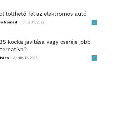
ol tölthető fel az elektromos autó
eo Nomad
-
július 31, 2022
0
BS kocka javítása vagy cseréje jobb
lternatíva?
ivien
-
április 12, 2023
0