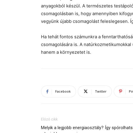
anyagokból készül. A természetes testápoló
csomagolásban is, hogy amennyiben kifogyun
vegyünk újabb csomagolást feleslegesen. Í
Ha tehát fontos számunkra a fenntarthatósá
csomagolására is. A natúrkozmetikumokkal u
hanem a környezetet is.
Facebook
Twitter
Pi
Előző cikk
Melyik a legjobb energiaosztály? Így spórolhat