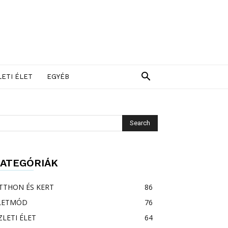
LETI ÉLET
EGYÉB
ATEGÓRIÁK
TTHON ÉS KERT
86
LETMÓD
76
ZLETI ÉLET
64