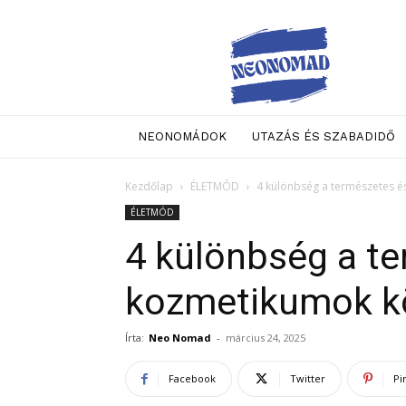
Neo
Nomad
NEONOMÁDOK
UTAZÁS ÉS SZABADIDŐ
Kezdőlap
ÉLETMÓD
4 különbség a természetes é
ÉLETMÓD
4 különbség a t
kozmetikumok k
Írta:
Neo Nomad
-
március 24, 2025
Facebook
Twitter
Pi