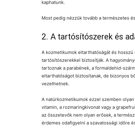
kaphatunk.
Most pedig nézzük tovább a természetes és
2. A tartósítószerek és 
A kozmetikumok eltarthatóságát és hosszú
tartósítószerekkel biztosítják. A hagyomán
tartoznak a parabének, a formaldehid-szár
eltarthatóságot biztosítanak, de bizonyos b
vezethetnek.
A natúrkozmetikumok ezzel szemben olyan t
vitamin, a rozmaringkivonat vagy a grapefru
az összetevők nem olyan erősek, a természe
érdemes odafigyelni a szavatossági időre és