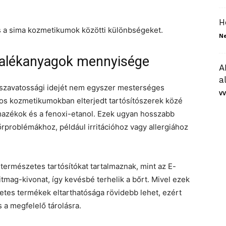
H
 a sima kozmetikumok közötti különbségeket.
N
adalékanyagok mennyisége
A
a
 szavatossági idejét nem egyszer mesterséges
VV
yos kozmetikumokban elterjedt tartósítószerek közé
mazékok és a fenoxi-etanol. Ezek ugyan hosszabb
őrproblémákhoz, például irritációhoz vagy allergiához
ermészetes tartósítókat tartalmaznak, mint az E-
itmag-kivonat, így kevésbé terhelik a bőrt. Mivel ezek
tes termékek eltarthatósága rövidebb lehet, ezért
 a megfelelő tárolásra.