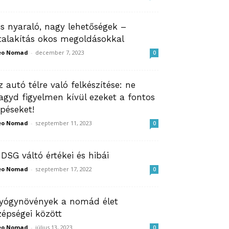
is nyaraló, nagy lehetőségek –
talakítás okos megoldásokkal
eo Nomad
-
december 7, 2023
0
z autó télre való felkészítése: ne
agyd figyelmen kívül ezeket a fontos
épéseket!
eo Nomad
-
szeptember 11, 2023
0
 DSG váltó értékei és hibái
eo Nomad
-
szeptember 17, 2022
0
yógynövények a nomád élet
zépségei között
eo Nomad
-
július 13, 2023
0