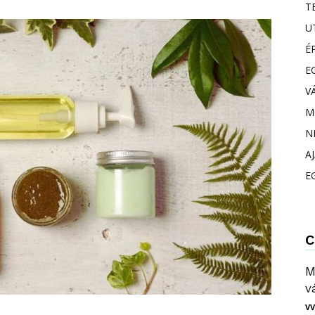
T
U
É
E
V
M
N
A
E
C
M
v
VV