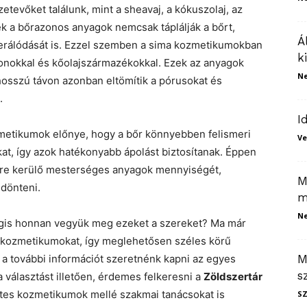
evőket találunk, mint a sheavaj, a kókuszolaj, az
ek a bőrazonos anyagok nemcsak táplálják a bőrt,
Á
erálódását is. Ezzel szemben a sima kozmetikumokban
k
konokkal és kőolajszármazékokkal. Ezek az anyagok
N
hosszú távon azonban eltömítik a pórusokat és
.
I
metikumok előnye, hogy a bőr könnyebben felismeri
Ve
at, így azok hatékonyabb ápolást biztosítanak. Éppen
nkre kerülő mesterséges anyagok mennyiségét,
M
 dönteni.
m
N
égis honnan vegyük meg ezeket a szereket? Ma már
rkozmetikumokat, így meglehetősen széles körű
 a további információt szeretnénk kapni az egyes
M
s
 választást illetően, érdemes felkeresni a
Zöldszertár
tes kozmetikumok mellé szakmai tanácsokat is
S