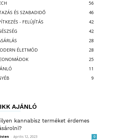
ECH
56
TAZÁS ÉS SZABADIDŐ
46
PÍTKEZÉS - FELÚJÍTÁS
42
GÉSZSÉG
42
ÁSÁRLÁS
28
ODERN ÉLETMÓD
28
EONOMÁDOK
25
JÁNLÓ
11
GYÉB
9
IKK AJÁNLÓ
ilyen kannabisz terméket érdemes
ásárolni?
ivien
-
április 12, 2023
0