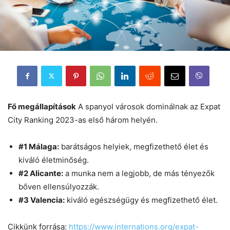
Fő megállapítások
A spanyol városok dominálnak az Expat
City Ranking 2023-as első három helyén.
#1 Málaga:
barátságos helyiek, megfizethető élet és
kiváló életminőség.
#2 Alicante:
a munka nem a legjobb, de más tényezők
bőven ellensúlyozzák.
#3 Valencia:
kiváló egészségügy és megfizethető élet.
Cikkünk forrása:
https://www.internations.org/expat-