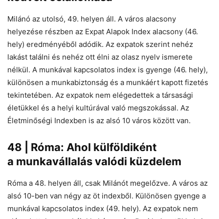
Milánó az utolsó, 49. helyen áll. A város alacsony
helyezése részben az Expat Alapok Index alacsony (46.
hely) eredményéből adódik. Az expatok szerint nehéz
lakást találni és nehéz ott élni az olasz nyelv ismerete
nélkül. A munkával kapcsolatos index is gyenge (46. hely),
különösen a munkabiztonság és a munkáért kapott fizetés
tekintetében. Az expatok nem elégedettek a társasági
életükkel és a helyi kultúrával való megszokással. Az
Életminőségi Indexben is az alsó 10 város között van.
48 | Róma: Ahol külföldiként
a
munkavállalás valódi küzdelem
Róma a 48. helyen áll, csak Milánót megelőzve. A város az
alsó 10-ben van négy az öt indexből. Különösen gyenge a
munkával kapcsolatos index (49. hely). Az expatok nem