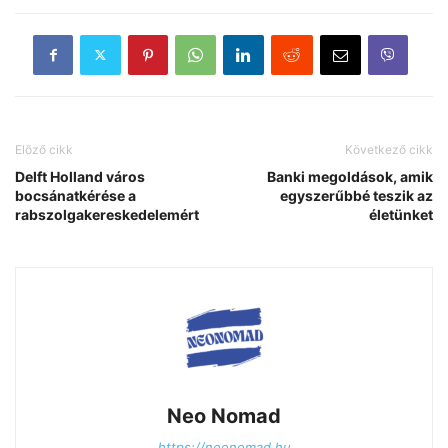
Előző cikk
Következő cikk
Delft Holland város
Banki megoldások, amik
bocsánatkérése a
egyszerűbbé teszik az
rabszolgakereskedelemért
életünket
Neo Nomad
https://neonomad.hu