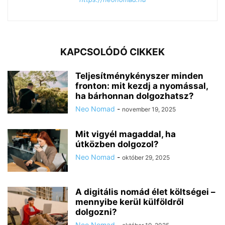
KAPCSOLÓDÓ CIKKEK
Teljesítménykényszer minden
fronton: mit kezdj a nyomással,
ha bárhonnan dolgozhatsz?
Neo Nomad
-
november 19, 2025
Mit vigyél magaddal, ha
útközben dolgozol?
Neo Nomad
-
október 29, 2025
A digitális nomád élet költségei –
mennyibe kerül külföldről
dolgozni?
Neo Nomad
-