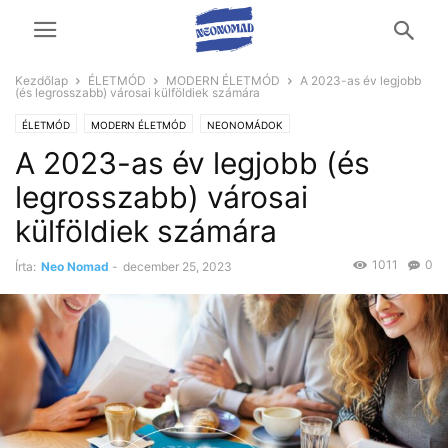
Kezdőlap
ÉLETMÓD
MODERN ÉLETMÓD
A 2023-as év legjobb
(és legrosszabb) városai külföldiek számára
ÉLETMÓD
MODERN ÉLETMÓD
NEONOMÁDOK
A 2023-as év legjobb (és
legrosszabb) városai
külföldiek számára
1011
0
Írta:
Neo Nomad
-
december 25, 2023