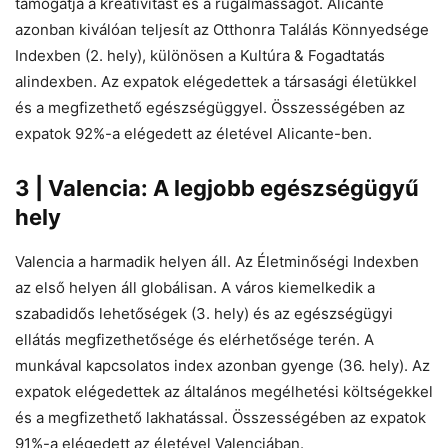
támogatja a kreativitást és a rugalmasságot. Alicante
azonban kiválóan teljesít az Otthonra Találás Könnyedsége
Indexben (2. hely), különösen a Kultúra & Fogadtatás
alindexben. Az expatok elégedettek a társasági életükkel
és a megfizethető egészségüggyel. Összességében az
expatok 92%-a elégedett az életével Alicante-ben.
3 | Valencia: A legjobb egészségügyű
hely
Valencia a harmadik helyen áll. Az Életminőségi Indexben
az első helyen áll globálisan. A város kiemelkedik a
szabadidős lehetőségek (3. hely) és az egészségügyi
ellátás megfizethetősége és elérhetősége terén. A
munkával kapcsolatos index azonban gyenge (36. hely). Az
expatok elégedettek az általános megélhetési költségekkel
és a megfizethető lakhatással. Összességében az expatok
91%-a elégedett az életével Valenciában.