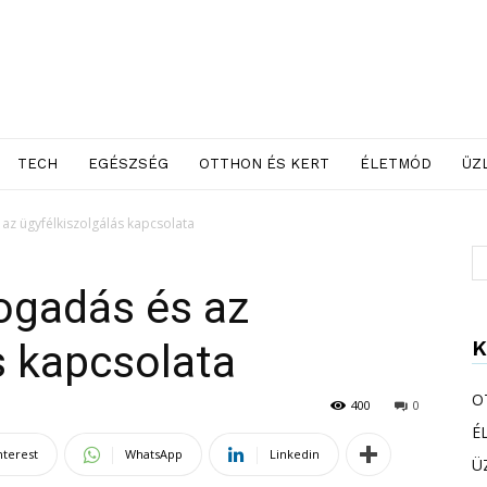
TECH
EGÉSZSÉG
OTTHON ÉS KERT
ÉLETMÓD
ÜZ
az ügyfélkiszolgálás kapcsolata
ogadás és az
K
s kapcsolata
O
400
0
É
nterest
WhatsApp
Linkedin
Ü