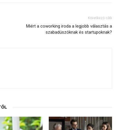
Következő cikk
Miért a coworking iroda a legjobb választás a
szabadúszóknak és startupoknak?
TŐL