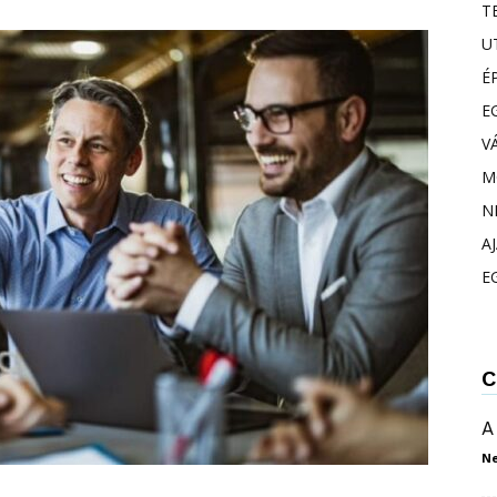
T
U
É
E
V
M
N
A
E
C
A
N