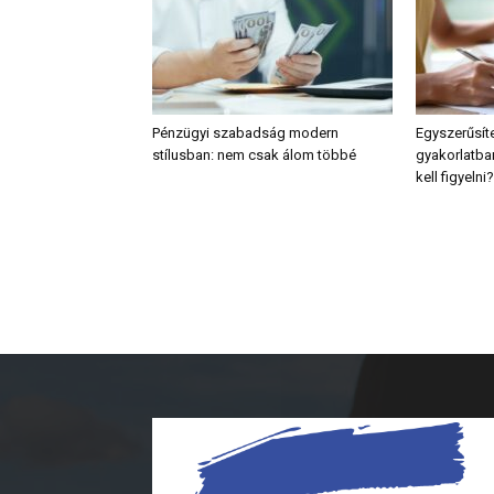
Pénzügyi szabadság modern
Egyszerűsíte
stílusban: nem csak álom többé
gyakorlatban
kell figyelni?