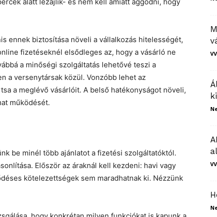
rcek alatt lezajlik- és nem kell amiatt aggódni, hogy
M
 ennek biztosítása növeli a vállalkozás hitelességét,
v
nline fizetéseknél elsődleges az, hogy a vásárló ne
VV
ábbá a minőségi szolgáltatás lehetővé teszi a
en a versenytársak közül. Vonzóbb lehet az
Á
tsa a meglévő vásárlóit. A belső hatékonyságot növeli,
k
mat működését.
N
A
a
k be minél több ajánlatot a fizetési szolgáltatóktól.
VV
onlítása. Először az áraknál kell kezdeni: havi vagy
erződéses kötelezettségek sem maradhatnak ki. Nézzünk
H
N
zsgálása, hogy konkrétan milyen funkciókat is kapunk a