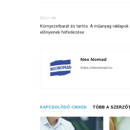
Előző cikk
Környezetbarát és tartós: A műanyag raklapok
előnyeinek felfedezése
Neo Nomad
https://neonomad.hu
KAPCSOLÓDÓ CIKKEK
TÖBB A SZERZŐ