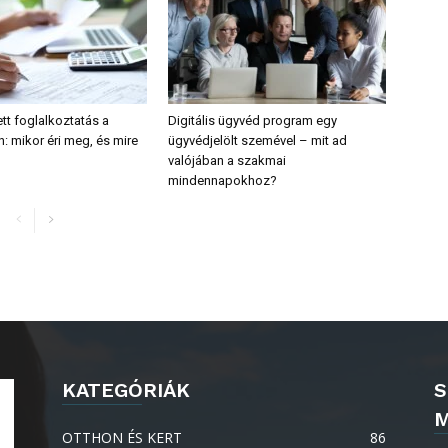
tt foglalkoztatás a
Digitális ügyvéd program egy
: mikor éri meg, és mire
ügyvédjelölt szemével – mit ad
valójában a szakmai
mindennapokhoz?
KATEGÓRIÁK
S
M
OTTHON ÉS KERT
86