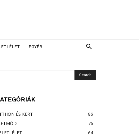
LETI ÉLET
EGYÉB
ATEGÓRIÁK
TTHON ÉS KERT
86
LETMÓD
76
ZLETI ÉLET
64