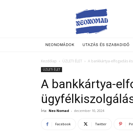
Neo
Nomad
NEONOMÁDOK
UTAZÁS ÉS SZABADIDŐ
Kezdőlap
ÜZLETI ÉLET
A bankkártya-elfogadás és 
ÜZLETI ÉLET
A bankkártya-elf
ügyfélkiszolgálá
Írta:
Neo Nomad
-
december 10, 2024
Facebook
Twitter
Pi