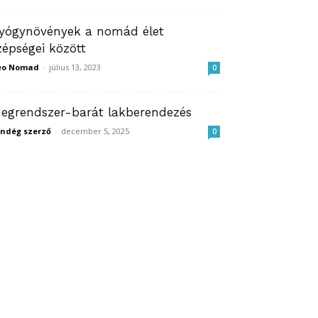
yógynövények a nomád élet
zépségei között
eo Nomad
-
július 13, 2023
0
degrendszer-barát lakberendezés
ndég szerző
-
december 5, 2025
0