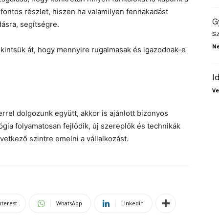
fontos részlet, hiszen ha valamilyen fennakadást
G
ásra, segítségre.
s
N
tekintsük át, hogy mennyire rugalmasak és igazodnak-e
I
Ve
rel dolgozunk együtt, akkor is ajánlott bizonyos
gia folyamatosan fejlődik, új szereplők és technikák
etkező szintre emelni a vállalkozást.
nterest
WhatsApp
Linkedin