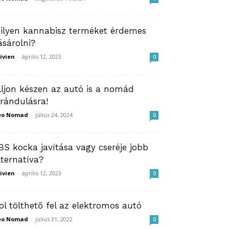
ilyen kannabisz terméket érdemes
ásárolni?
ivien
-
április 12, 2023
0
lljon készen az autó is a nomád
irándulásra!
eo Nomad
-
július 24, 2024
0
BS kocka javítása vagy cseréje jobb
lternatíva?
ivien
-
április 12, 2023
0
ol tölthető fel az elektromos autó
eo Nomad
-
július 31, 2022
0