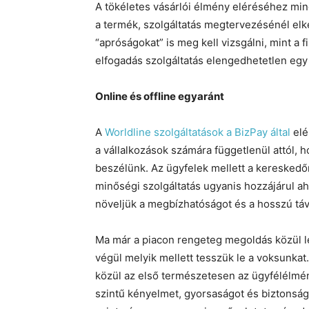
A tökéletes vásárlói élmény eléréséhez mind
a termék, szolgáltatás megtervezésénél elke
“apróságokat” is meg kell vizsgálni, mint a 
elfogadás szolgáltatás elengedhetetlen egy
Online és offline egyaránt
A
Worldline szolgáltatások a BizPay által
elé
a vállalkozások számára függetlenül attól, 
beszélünk. Az ügyfelek mellett a keresked
minőségi szolgáltatás ugyanis hozzájárul ahh
növeljük a megbízhatóságot és a hosszú távú
Ma már a piacon rengeteg megoldás közül leh
végül melyik mellett tesszük le a voksunka
közül az első természetesen az ügyfélélmé
szintű kényelmet, gyorsaságot és biztonságo