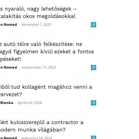
is nyaraló, nagy lehetőségek –
talakítás okos megoldásokkal
eo Nomad
-
december 7, 2023
0
z autó télre való felkészítése: ne
agyd figyelmen kívül ezeket a fontos
épéseket!
eo Nomad
-
szeptember 11, 2023
0
iből tud kollagént magához venni a
zervezet?
ZBlanka
-
április 20, 2024
0
iért kulcsszereplő a contractor a
odern munka világában?
eo Nomad
-
augusztus 14, 2024
0