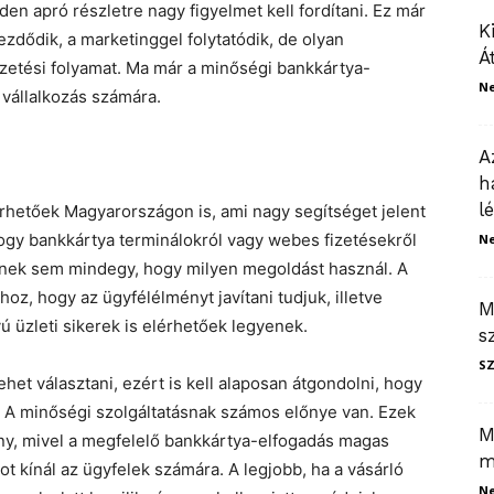
en apró részletre nagy figyelmet kell fordítani. Ez már
K
zdődik, a marketinggel folytatódik, de olyan
Á
fizetési folyamat. Ma már a minőségi bankkártya-
N
 vállalkozás számára.
A
h
l
rhetőek Magyarországon is, ami nagy segítséget jelent
hogy bankkártya terminálokról vagy webes fizetésekről
N
őnek sem mindegy, hogy milyen megoldást használ. A
oz, hogy az ügyfélélményt javítani tudjuk, illetve
M
 üzleti sikerek is elérhetőek legyenek.
s
S
et választani, ezért is kell alaposan átgondolni, hogy
t. A minőségi szolgáltatásnak számos előnye van. Ezek
M
ny, mivel a megfelelő bankkártya-elfogadás magas
m
t kínál az ügyfelek számára. A legjobb, ha a vásárló
N