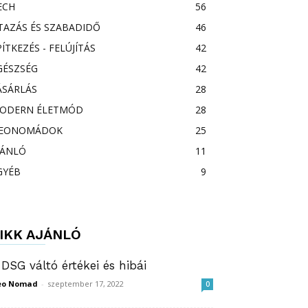
ECH
56
TAZÁS ÉS SZABADIDŐ
46
PÍTKEZÉS - FELÚJÍTÁS
42
GÉSZSÉG
42
ÁSÁRLÁS
28
ODERN ÉLETMÓD
28
EONOMÁDOK
25
JÁNLÓ
11
GYÉB
9
IKK AJÁNLÓ
 DSG váltó értékei és hibái
eo Nomad
-
szeptember 17, 2022
0