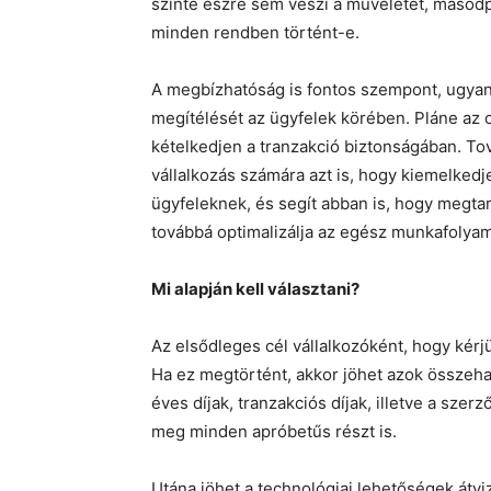
szinte észre sem veszi a műveletet, másodpe
minden rendben történt-e.
A megbízhatóság is fontos szempont, ugyanis
megítélését az ügyfelek körében. Pláne az o
kételkedjen a tranzakció biztonságában. Tov
vállalkozás számára azt is, hogy kiemelkedj
ügyfeleknek, és segít abban is, hogy megtar
továbbá optimalizálja az egész munkafolya
Mi alapján kell választani?
Az elsődleges cél vállalkozóként, hogy kérjün
Ha ez megtörtént, akkor jöhet azok összehas
éves díjak, tranzakciós díjak, illetve a sz
meg minden apróbetűs részt is.
Utána jöhet a technológiai lehetőségek átvi