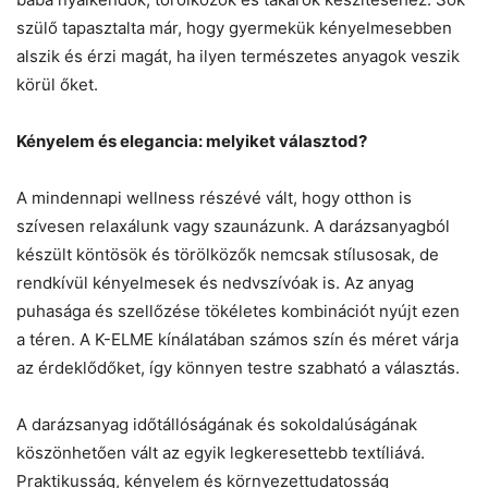
szülő tapasztalta már, hogy gyermekük kényelmesebben
alszik és érzi magát, ha ilyen természetes anyagok veszik
körül őket.
Kényelem és elegancia: melyiket választod?
A mindennapi wellness részévé vált, hogy otthon is
szívesen relaxálunk vagy szaunázunk. A darázsanyagból
készült köntösök és törölközők nemcsak stílusosak, de
rendkívül kényelmesek és nedvszívóak is. Az anyag
puhasága és szellőzése tökéletes kombinációt nyújt ezen
a téren. A K-ELME kínálatában számos szín és méret várja
az érdeklődőket, így könnyen testre szabható a választás.
A darázsanyag időtállóságának és sokoldalúságának
köszönhetően vált az egyik legkeresettebb textíliává.
Praktikusság, kényelem és környezettudatosság