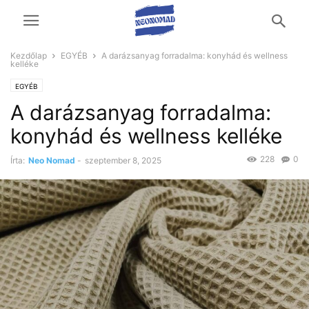
Kezdőlap
EGYÉB
A darázsanyag forradalma: konyhád és wellness
kelléke
EGYÉB
A darázsanyag forradalma:
konyhád és wellness kelléke
228
0
Írta:
Neo Nomad
-
szeptember 8, 2025