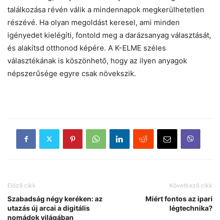
találkozása révén válik a mindennapok megkerülhetetlen
részévé. Ha olyan megoldást keresel, ami minden
igényedet kielégíti, fontold meg a darázsanyag választását,
és alakítsd otthonod képére. A K-ELME széles
választékának is köszönhető, hogy az ilyen anyagok
népszerűsége egyre csak növekszik.
Előző cikk
Következő cikk
Szabadság négy keréken: az
Miért fontos az ipari
utazás új arcai a digitális
légtechnika?
nomádok világában