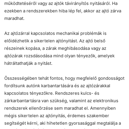
működtetéséről vagy az ajtók távirányítós nyitásáról. Ha
ezekben a rendszerekben hiba lép fel, akkor az ajtó zárva
maradhat.
Az ajtózárral kapcsolatos mechanikai problémák is
előidézhetik a sikertelen ajtónyitást. Az ajtó belső
részeinek kopása, a zárak meghibásodása vagy az
ajtózárak rozsdásodása mind olyan tényezők, amelyek
hátráltathatják a nyitást.
Összességében tehát fontos, hogy megfelelő gondosságot
fordítsunk autónk karbantartására és az ajtózárakkal
kapcsolatos tényezőkre. Rendszeres kulcs- és
zárkarbantartásra van szükség, valamint az elektronikus
rendszerek ellenőrzése sem maradhat el. Amennyiben
mégis sikertelen az ajtónyitás, érdemes szakember
segítségét kérni, aki hihetetlen gyorsasággal megtalálja a