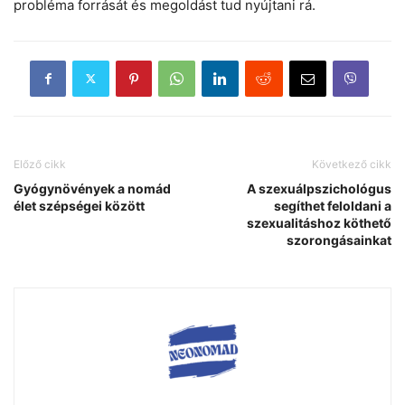
probléma forrását és megoldást tud nyújtani rá.
Előző cikk
Következő cikk
Gyógynövények a nomád
A szexuálpszichológus
élet szépségei között
segíthet feloldani a
szexualitáshoz köthető
szorongásainkat