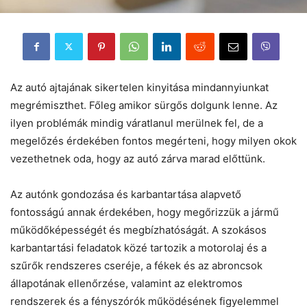
Az autó ajtajának sikertelen kinyitása mindannyiunkat
megrémiszthet. Főleg amikor sürgős dolgunk lenne. Az
ilyen problémák mindig váratlanul merülnek fel, de a
megelőzés érdekében fontos megérteni, hogy milyen okok
vezethetnek oda, hogy az autó zárva marad előttünk.
Az autónk gondozása és karbantartása alapvető
fontosságú annak érdekében, hogy megőrizzük a jármű
működőképességét és megbízhatóságát. A szokásos
karbantartási feladatok közé tartozik a motorolaj és a
szűrők rendszeres cseréje, a fékek és az abroncsok
állapotának ellenőrzése, valamint az elektromos
rendszerek és a fényszórók működésének figyelemmel