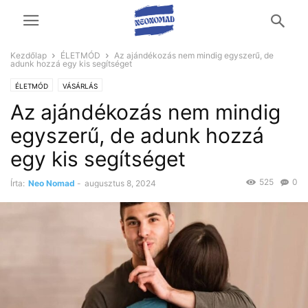
Kezdőlap
ÉLETMÓD
Az ajándékozás nem mindig egyszerű, de
adunk hozzá egy kis segítséget
ÉLETMÓD
VÁSÁRLÁS
Az ajándékozás nem mindig
egyszerű, de adunk hozzá
egy kis segítséget
525
0
Írta:
Neo Nomad
-
augusztus 8, 2024