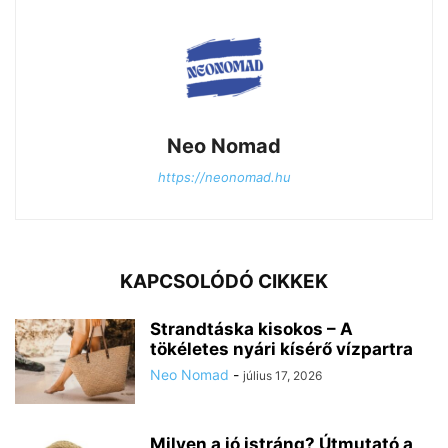
Neo Nomad
https://neonomad.hu
KAPCSOLÓDÓ CIKKEK
Strandtáska kisokos – A
tökéletes nyári kísérő vízpartra
Neo Nomad
-
július 17, 2026
Milyen a jó istráng? Útmutató a