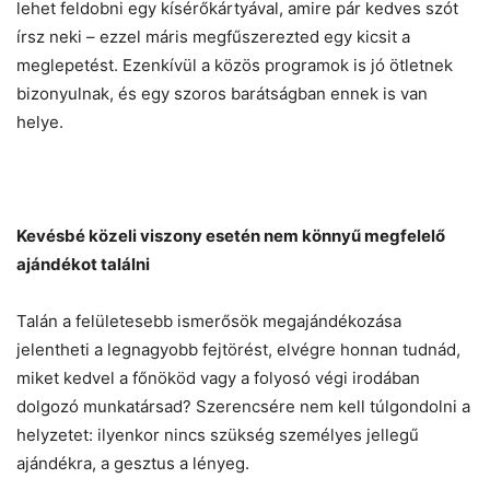
lehet feldobni egy kísérőkártyával, amire pár kedves szót
írsz neki – ezzel máris megfűszerezted egy kicsit a
meglepetést. Ezenkívül a közös programok is jó ötletnek
bizonyulnak, és egy szoros barátságban ennek is van
helye.
Kevésbé közeli viszony esetén nem könnyű megfelelő
ajándékot találni
Talán a felületesebb ismerősök megajándékozása
jelentheti a legnagyobb fejtörést, elvégre honnan tudnád,
miket kedvel a főnököd vagy a folyosó végi irodában
dolgozó munkatársad? Szerencsére nem kell túlgondolni a
helyzetet: ilyenkor nincs szükség személyes jellegű
ajándékra, a gesztus a lényeg.