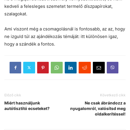
kedveli a felesleges szemetet termelő díszpapírokat,
szalagokat.
Ami viszont még a csomagolásnál is fontosabb, az az, hogy
ne izguld túl az ajándékozás témáját: itt különösen igaz,
hogy a szándék a fontos.
Előző cikk
Következő cikk
Miért használjunk
Ne csak ábrándozz a
autótisztító ecseteket?
nyugalomról, valósítsd meg
oldalkerítéssel!