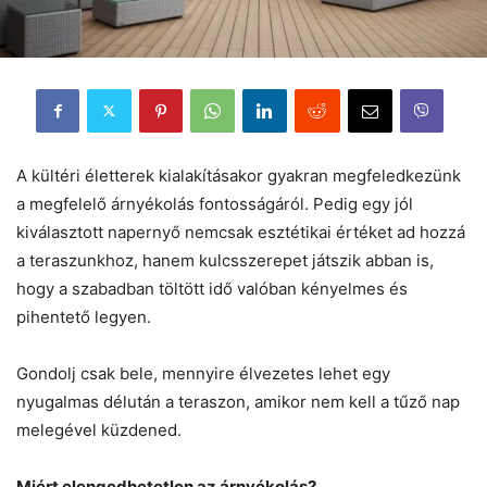
A kültéri életterek kialakításakor gyakran megfeledkezünk
a megfelelő árnyékolás fontosságáról. Pedig egy jól
kiválasztott napernyő nemcsak esztétikai értéket ad hozzá
a teraszunkhoz, hanem kulcsszerepet játszik abban is,
hogy a szabadban töltött idő valóban kényelmes és
pihentető legyen.
Gondolj csak bele, mennyire élvezetes lehet egy
nyugalmas délután a teraszon, amikor nem kell a tűző nap
melegével küzdened.
Miért elengedhetetlen az árnyékolás?