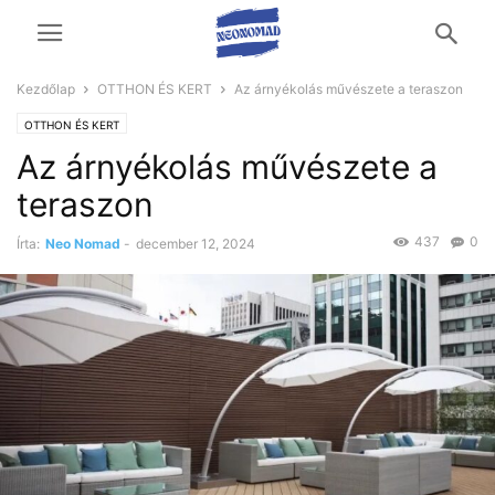
Kezdőlap
OTTHON ÉS KERT
Az árnyékolás művészete a teraszon
OTTHON ÉS KERT
Az árnyékolás művészete a
teraszon
437
0
Írta:
Neo Nomad
-
december 12, 2024