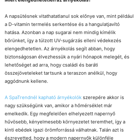
A napsütésnek vitathatatlanul sok előnye van, mint például
a D-vitamin termelés serkentése és a hangulatjavító
hatása. Azonban a nap sugarai nem mindig kímélik
bőrünket, így a túlzott UV-sugárzás elleni védekezés
elengedhetetlen. Az árnyékolás segít abban, hogy
biztonságosan élvezhessük a nyári hónapok melegét, és
lehetőséget ad arra, hogy családi és baráti
összejöveteleket tartsunk a teraszon anélkül, hogy
aggódnunk kellene.
A SpaTrendnél kapható árnyékolók
szerepére akkor is
nagy szükségünk van, amikor a hőmérséklet már
emelkedik. Egy megfelelően elhelyezett napernyő
hűvösebb, kényelmesebb környezetet teremthet, így a
kinti ebédek igazi örömforrássá válhatnak. Talán azt is
észrevetted, hogy a modern napernyők különféle