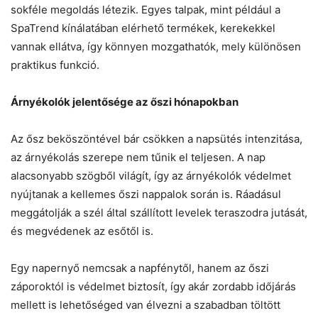
sokféle megoldás létezik. Egyes talpak, mint például a
SpaTrend kínálatában elérhető termékek, kerekekkel
vannak ellátva, így könnyen mozgathatók, mely különösen
praktikus funkció.
Árnyékolók jelentősége az őszi hónapokban
Az ősz beköszöntével bár csökken a napsütés intenzitása,
az árnyékolás szerepe nem tűnik el teljesen. A nap
alacsonyabb szögből világít, így az árnyékolók védelmet
nyújtanak a kellemes őszi nappalok során is. Ráadásul
meggátolják a szél által szállított levelek teraszodra jutását,
és megvédenek az esőtől is.
Egy napernyő nemcsak a napfénytől, hanem az őszi
záporoktól is védelmet biztosít, így akár zordabb időjárás
mellett is lehetőséged van élvezni a szabadban töltött