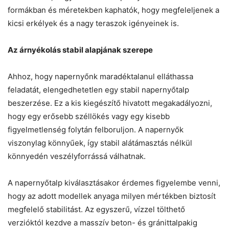
formákban és méretekben kaphatók, hogy megfeleljenek a
kicsi erkélyek és a nagy teraszok igényeinek is.
Az árnyékolás stabil alapjának szerepe
Ahhoz, hogy napernyőnk maradéktalanul elláthassa
feladatát, elengedhetetlen egy stabil napernyőtalp
beszerzése. Ez a kis kiegészítő hivatott megakadályozni,
hogy egy erősebb széllökés vagy egy kisebb
figyelmetlenség folytán felboruljon. A napernyők
viszonylag könnyűek, így stabil alátámasztás nélkül
könnyedén veszélyforrássá válhatnak.
A napernyőtalp kiválasztásakor érdemes figyelembe venni,
hogy az adott modellek anyaga milyen mértékben biztosít
megfelelő stabilitást. Az egyszerű, vízzel tölthető
verzióktól kezdve a masszív beton- és gránittalpakig