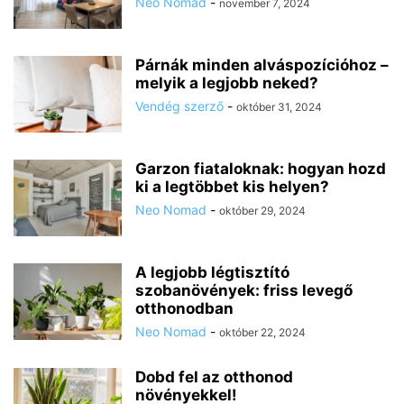
Neo Nomad
-
november 7, 2024
Párnák minden alváspozícióhoz –
melyik a legjobb neked?
Vendég szerző
-
október 31, 2024
Garzon fiataloknak: hogyan hozd
ki a legtöbbet kis helyen?
Neo Nomad
-
október 29, 2024
A legjobb légtisztító
szobanövények: friss levegő
otthonodban
Neo Nomad
-
október 22, 2024
Dobd fel az otthonod
növényekkel!