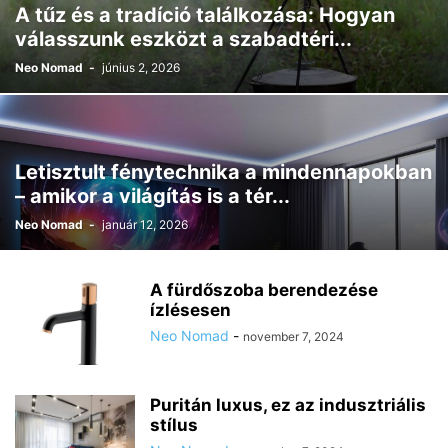
A tűz és a tradíció találkozása: Hogyan
válasszunk eszközt a szabadtéri...
Neo Nomad
-
június 2, 2026
Letisztult fénytechnika a mindennapokban
– amikor a világítás is a tér...
Neo Nomad
-
január 12, 2026
A fürdőszoba berendezése
ízlésesen
Neo Nomad
-
november 7, 2024
Puritán luxus, ez az indusztriális
stílus