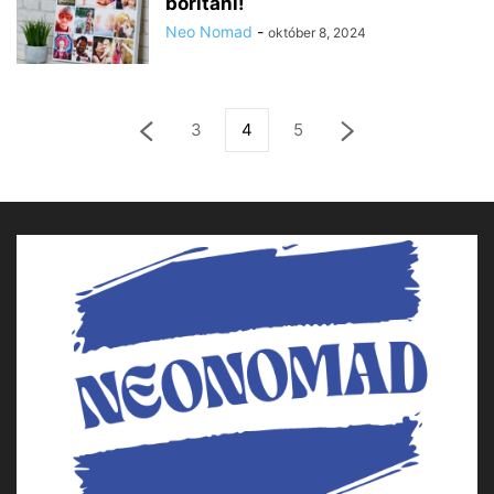
borítani!
Neo Nomad
-
október 8, 2024
3
4
5