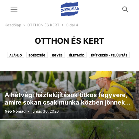
Kezdőlap
OTTHON ÉS KERT
Oldal 4
OTTHON ÉS KERT
AJÁNLÓ
EGÉSZSÉG
EGYÉB
ÉLETMÓD
ÉPÍTKEZÉS - FELÚJÍTÁS
OTTHON ÉS KERT
TECH
UTAZÁS ÉS SZABADIDŐ
ÜZLETI ÉLET
VÁSÁRLÁS
A hétvégi házfelújítások titkos fegyvere,
amire sokan csak munka közben jönnek...
Neo Nomad
-
június 30, 2026