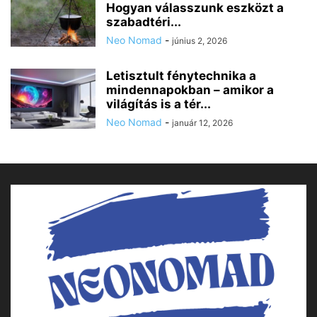
Hogyan válasszunk eszközt a
szabadtéri...
Neo Nomad
-
június 2, 2026
Letisztult fénytechnika a
mindennapokban – amikor a
világítás is a tér...
Neo Nomad
-
január 12, 2026