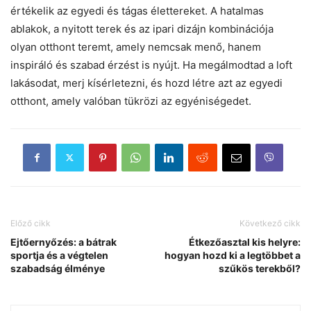
értékelik az egyedi és tágas élettereket. A hatalmas
ablakok, a nyitott terek és az ipari dizájn kombinációja
olyan otthont teremt, amely nemcsak menő, hanem
inspiráló és szabad érzést is nyújt. Ha megálmodtad a loft
lakásodat, merj kísérletezni, és hozd létre azt az egyedi
otthont, amely valóban tükrözi az egyéniségedet.
Előző cikk
Következő cikk
Ejtőernyőzés: a bátrak
Étkezőasztal kis helyre:
sportja és a végtelen
hogyan hozd ki a legtöbbet a
szabadság élménye
szűkös terekből?