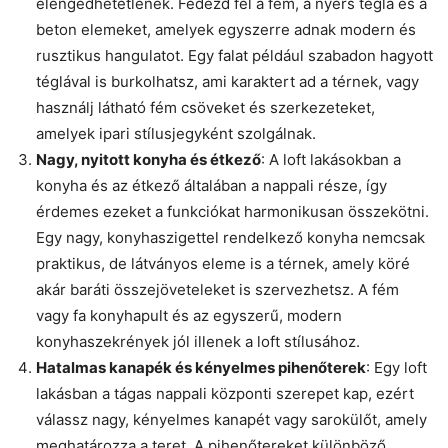
elengedhetetlenek. Fedezd fel a fém, a nyers tégla és a
beton elemeket, amelyek egyszerre adnak modern és
rusztikus hangulatot. Egy falat például szabadon hagyott
téglával is burkolhatsz, ami karaktert ad a térnek, vagy
használj látható fém csöveket és szerkezeteket,
amelyek ipari stílusjegyként szolgálnak.
Nagy, nyitott konyha és étkező
: A loft lakásokban a
konyha és az étkező általában a nappali része, így
érdemes ezeket a funkciókat harmonikusan összekötni.
Egy nagy, konyhaszigettel rendelkező konyha nemcsak
praktikus, de látványos eleme is a térnek, amely köré
akár baráti összejöveteleket is szervezhetsz. A fém
vagy fa konyhapult és az egyszerű, modern
konyhaszekrények jól illenek a loft stílusához.
Hatalmas kanapék és kényelmes pihenőterek
: Egy loft
lakásban a tágas nappali központi szerepet kap, ezért
válassz nagy, kényelmes kanapét vagy sarokülőt, amely
meghatározza a teret. A pihenőtereket különböző