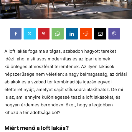
A loft lakás fogalma a tágas, szabadon hagyott tereket
idézi, ahol a stílusos modernitás és az ipari elemek
különleges atmoszférát teremtenek. Az ilyen lakások
népszerűsége nem véletlen: a nagy belmagasság, az óriási
ablakok és a szabad tér kombinációja igazán egyedi
életteret nyújt, amelyet saját stílusodra alakíthatsz. De mi
is az, ami ennyire különlegessé teszi a loft lakásokat, és
hogyan érdemes berendezni őket, hogy a legjobban
kihozd a tér adottságaiból?
Miért menő a loft lakás?