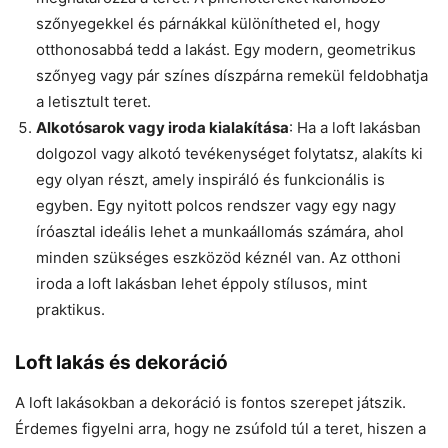
szőnyegekkel és párnákkal különítheted el, hogy
otthonosabbá tedd a lakást. Egy modern, geometrikus
szőnyeg vagy pár színes díszpárna remekül feldobhatja
a letisztult teret.
Alkotósarok vagy iroda kialakítása
: Ha a loft lakásban
dolgozol vagy alkotó tevékenységet folytatsz, alakíts ki
egy olyan részt, amely inspiráló és funkcionális is
egyben. Egy nyitott polcos rendszer vagy egy nagy
íróasztal ideális lehet a munkaállomás számára, ahol
minden szükséges eszközöd kéznél van. Az otthoni
iroda a loft lakásban lehet éppoly stílusos, mint
praktikus.
Loft lakás és dekoráció
A loft lakásokban a dekoráció is fontos szerepet játszik.
Érdemes figyelni arra, hogy ne zsúfold túl a teret, hiszen a