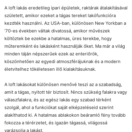
A loft lakás eredetileg ipari épületek, raktárak átalakításával
született, amikor ezeket a tágas tereket lakófunkcióra
kezdték használni. Az USA-ban, különösen New Yorkban a
’70-es években váltak divatossá, amikor művészek
költöztek be ezekbe a hatalmas, üres terekbe, hogy
műteremként és lakásként használják őket. Ma már a világ
minden táján népszerűek ezek az enteriőrök,
köszönhetően az egyedi atmoszférájuknak és a modern
életvitelhez tökéletesen illő kialakításuknak.
A loft lakásokat különösen menővé teszi az a szabadság,
amit a tágas, nyitott tér biztosít. Nincs szükség falakra vagy
válaszfalakra, és az egész lakás egy szabad térként
szolgál, ahol a funkciókat saját elképzeléseid szerint
alakíthatod ki. A hatalmas ablakokon beáramló fény tovább
fokozza a térérzetet, és igazán tágassá, világossá
varázsolja a lakást.