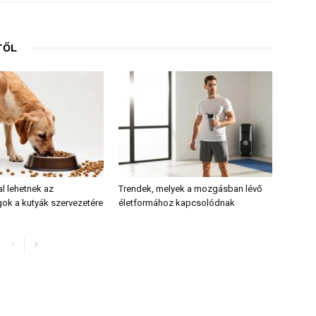
TŐL
al lehetnek az
Trendek, melyek a mozgásban lévő
ok a kutyák szervezetére
életformához kapcsolódnak