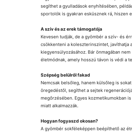
segíthet a gyulladások enyhítésében, példá
sportolók is gyakran esküsznek rá, hiszen e
A szív és az erek támogatója
Kevesen tudják, de a gyömbér a szív- és ér
csökkenteni a koleszterinszintet, javíthatja
kiegyensúlyozásához. Bár önmagában nem c
életmódnak, amely hosszú távon is védi a te
Szépség belülről fakad
Nemcsak belsőleg, hanem külsőleg is sokat 
öregedéstől, segíthet a sejtek regeneráció
megőrzésében. Egyes kozmetikumokban is tal
miatt alkalmazzák.
Hogyan fogyaszd okosan?
A gyömbér sokféleképpen beépíthető az étr