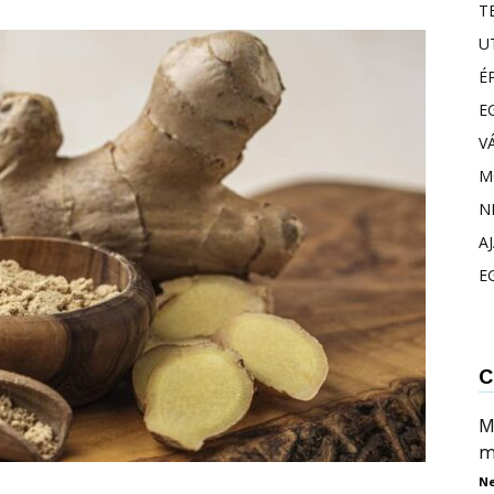
T
U
É
E
V
M
N
A
E
C
M
m
N