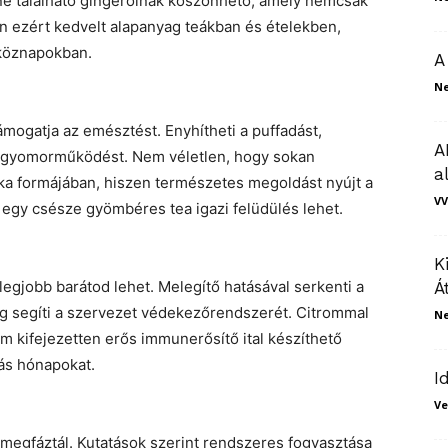
ne található gingerolnak köszönhető, amely nemcsak
n ezért kedvelt alapanyag teákban és ételekben,
tköznapokban.
A
N
mogatja az emésztést. Enyhítheti a puffadást,
A
 a gyomorműködést. Nem véletlen, hogy sokan
a
ka formájában, hiszen természetes megoldást nyújt a
VV
 egy csésze gyömbéres tea igazi felüdülés lehet.
K
egjobb barátod lehet. Melegítő hatásával serkenti a
Á
dig segíti a szervezet védekezőrendszerét. Citrommal
N
 kifejezetten erős immunerősítő ital készíthető
hás hónapokat.
I
Ve
egfáztál. Kutatások szerint rendszeres fogyasztása