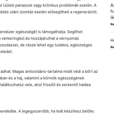
A
ul ízületi panaszok vagy krónikus problémák esetén. A
h
dzés utáni izomláz esetén elősegítheti a regenerációt.
l
N
rendszer egészségét is támogathatja. Segíthet
 a vérkeringést és hozzájárulhat a vérnyomás
H
sodaszer, de része lehet egy tudatos, egészséges
N
stedet.
adhat. Magas antioxidáns-tartalma miatt védi a bőrt az
jában és a haj, valamint a körmök egészségének
álkozhatsz vele, ahol frissítő és serkentő hatása
endedbe. A legegyszerűbb, ha teát készítesz belőle: