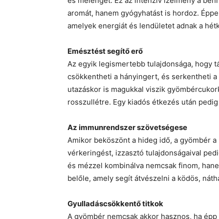
és melenget. Ez az intenzív ízélmény a ben
aromát, hanem gyógyhatást is hordoz. Éppe
amelyek energiát és lendületet adnak a hé
Emésztést segítő erő
Az egyik legismertebb tulajdonsága, hogy tá
csökkentheti a hányingert, és serkentheti
utazáskor is magukkal viszik gyömbércukor
rosszullétre. Egy kiadós étkezés után pedig
Az immunrendszer szövetségese
Amikor beköszönt a hideg idő, a gyömbér a l
vérkeringést, izzasztó tulajdonságaival pe
és mézzel kombinálva nemcsak finom, hanem
belőle, amely segít átvészelni a ködös, nát
Gyulladáscsökkentő titkok
A gyömbér nemcsak akkor hasznos, ha épp m