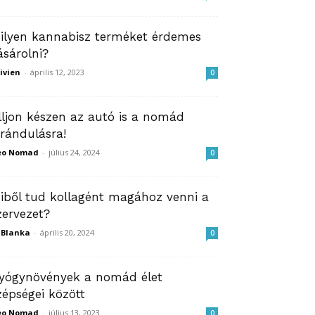
ilyen kannabisz terméket érdemes
ásárolni?
ivien
-
április 12, 2023
0
lljon készen az autó is a nomád
irándulásra!
eo Nomad
-
július 24, 2024
0
iből tud kollagént magához venni a
zervezet?
ZBlanka
-
április 20, 2024
0
yógynövények a nomád élet
zépségei között
eo Nomad
-
július 13, 2023
0