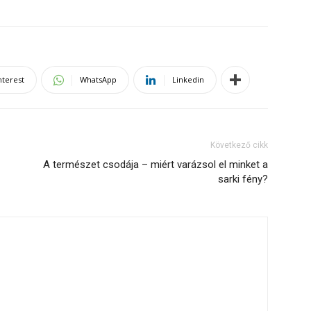
nterest
WhatsApp
Linkedin
Következő cikk
A természet csodája – miért varázsol el minket a
sarki fény?