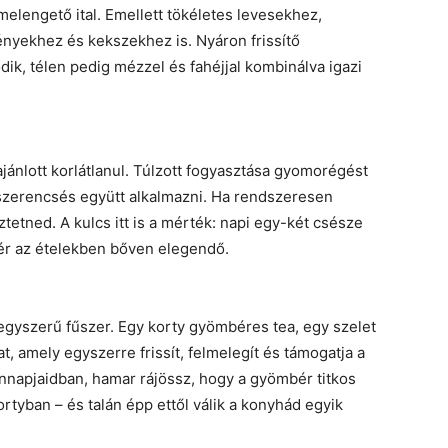
 melengető ital. Emellett tökéletes levesekhez,
nyekhez és kekszekhez is. Nyáron frissítő
ik, télen pedig mézzel és fahéjjal kombinálva igazi
ánlott korlátlanul. Túlzott fogyasztása gyomorégést
szerencsés együtt alkalmazni. Ha rendszeresen
etned. A kulcs itt is a mérték: napi egy-két csésze
ér az ételekben bőven elegendő.
egyszerű fűszer. Egy korty gyömbéres tea, egy szelet
t, amely egyszerre frissít, felmelegít és támogatja a
nnapjaidban, hamar rájössz, hogy a gyömbér titkos
ortyban – és talán épp ettől válik a konyhád egyik