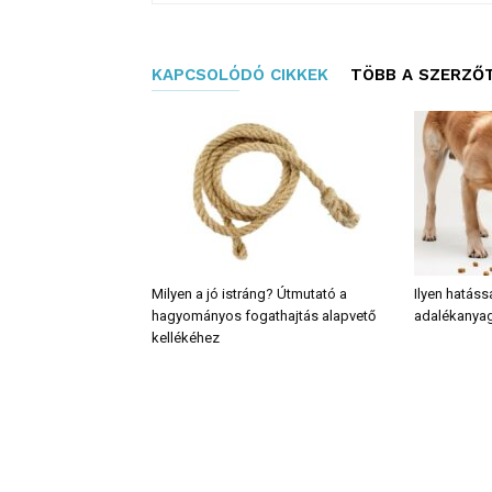
KAPCSOLÓDÓ CIKKEK
TÖBB A SZERZŐ
Milyen a jó istráng? Útmutató a
Ilyen hatáss
hagyományos fogathajtás alapvető
adalékanyag
kellékéhez