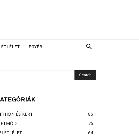
LETI ÉLET
EGYÉB
ATEGÓRIÁK
TTHON ÉS KERT
86
LETMÓD
76
ZLETI ÉLET
64