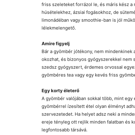
friss szeleteket forrázol le, és máris kész a
húsételekhez, ázsiai fogásokhoz, de sütemé
limonádéban vagy smoothie-ban is jól működ
lélekmelengető.
Amire figyelj
Bár a gyömbér jótékony, nem mindenkinek aj
okozhat, és bizonyos gyógyszerekkel nem 
szedsz gyógyszert, érdemes orvossal egyezt
gyömbéres tea vagy egy kevés friss gyömb
Egy korty életerő
A gyömbér valójában sokkal több, mint egy 
gyömbérrel ízesített étel olyan élményt adha
szervezetedet. Ha helyet adsz neki a minde
ereje tényleg ott rejlik minden falatban és k
legfontosabb társává.