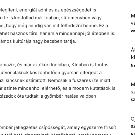
legíteni, energiát adni és az egészségedet is
M
án te is kóstoltad már teában, süteményben vagy
v
ne, hogy még mindig van mit felfedezni benne. Ez a
VV
het hasznos társ, hanem a mindennapi jóllétedben is.
ámos kultúrája nagy becsben tartja.
Á
k
mazik, és már az ókori Indiában, Kínában is fontos
N
útvonalaknak köszönhetően gyorsan elterjedt a
zi kincsnek számított. Nemcsak a fűszeres íze miatt
M
r szinte mindenhol elérhető, és a modern kutatások is
s
századok óta tudtak: a gyömbér hatása valóban
S
G
s
ömbér jellegzetes csípősségét, amely egyszerre frissít
N