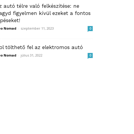
z autó télre való felkészítése: ne
agyd figyelmen kívül ezeket a fontos
épéseket!
eo Nomad
-
szeptember 11, 2023
0
ol tölthető fel az elektromos autó
eo Nomad
-
július 31, 2022
0