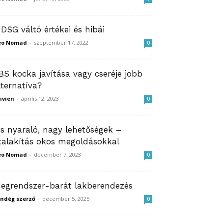
 DSG váltó értékei és hibái
eo Nomad
-
szeptember 17, 2022
0
BS kocka javítása vagy cseréje jobb
lternatíva?
ivien
-
április 12, 2023
0
is nyaraló, nagy lehetőségek –
talakítás okos megoldásokkal
eo Nomad
-
december 7, 2023
0
degrendszer-barát lakberendezés
ndég szerző
-
december 5, 2025
0