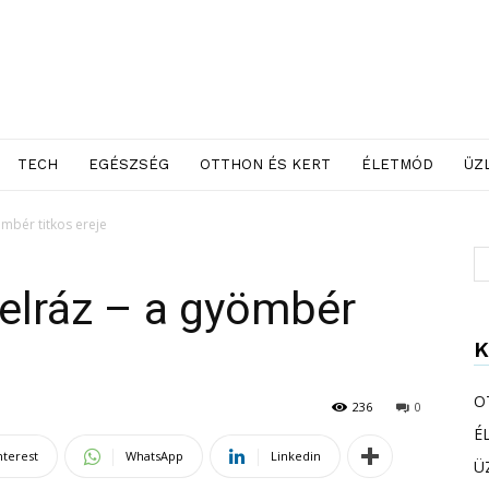
TECH
EGÉSZSÉG
OTTHON ÉS KERT
ÉLETMÓD
ÜZ
ömbér titkos ereje
felráz – a gyömbér
K
O
236
0
É
nterest
WhatsApp
Linkedin
Ü