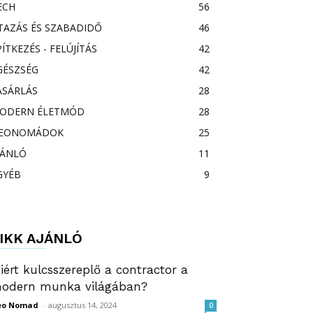
ECH
56
TAZÁS ÉS SZABADIDŐ
46
PÍTKEZÉS - FELÚJÍTÁS
42
GÉSZSÉG
42
ÁSÁRLÁS
28
ODERN ÉLETMÓD
28
EONOMÁDOK
25
JÁNLÓ
11
GYÉB
9
IKK AJÁNLÓ
iért kulcsszereplő a contractor a
odern munka világában?
eo Nomad
-
augusztus 14, 2024
0