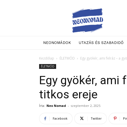
Neo
Nomad
NEONOMÁDOK
UTAZÁS ÉS SZABADIDŐ
Kezdőlap
ÉLETMÓD
Egy gyökér, ami felráz – a gy
ÉLETMÓD
Egy gyökér, ami 
titkos ereje
Írta:
Neo Nomad
-
szeptember 2, 2025
Facebook
Twitter
Pi