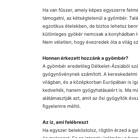
Ha van fűszer, amely képes egyszerre felme
támogatni, az kétségtelenül a gyömbér. Tal
egzotikus ételekben, de biztos lehetsz ben
különleges gyökér nemcsak a konyhádban le
Nem véletlen, hogy évezredek óta a világ sz
Honnan érkezett hozzánk a gyömbér?
A gyömbér eredetileg Délkelet-Ázsiából szár
gyógynövénynek számított. A kereskedelmi 
világban, és a középkorban Európában is iga
kedvelték, hanem gyógyhatásaiért is. Ma má
alátámasztják azt, amit az ősi gyógyítók év
figyelemre méltó.
Az íz, ami felébreszt
Ha egyszer belekóstolsz, rögtön érzed a gy