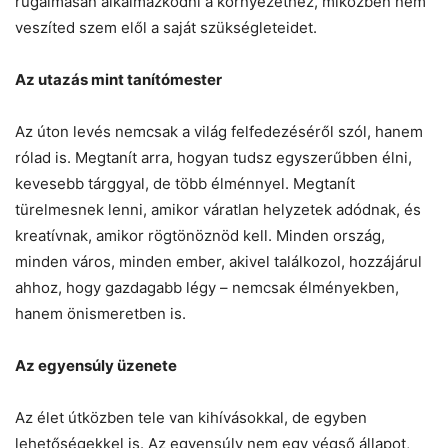
rugalmasan alkalmazkodni a környezethez, miközben nem
veszíted szem elől a saját szükségleteidet.
Az utazás mint tanítómester
Az úton levés nemcsak a világ felfedezéséről szól, hanem
rólad is. Megtanít arra, hogyan tudsz egyszerűbben élni,
kevesebb tárggyal, de több élménnyel. Megtanít
türelmesnek lenni, amikor váratlan helyzetek adódnak, és
kreatívnak, amikor rögtönöznöd kell. Minden ország,
minden város, minden ember, akivel találkozol, hozzájárul
ahhoz, hogy gazdagabb légy – nemcsak élményekben,
hanem önismeretben is.
Az egyensúly üzenete
Az élet útközben tele van kihívásokkal, de egyben
lehetőségekkel is. Az egyensúly nem egy végső állapot,