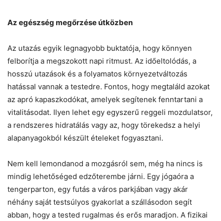
Az egészség megőrzése útközben
Az utazás egyik legnagyobb buktatója, hogy könnyen
felborítja a megszokott napi ritmust. Az időeltolódás, a
hosszú utazások és a folyamatos környezetváltozás
hatással vannak a testedre. Fontos, hogy megtaláld azokat
az apró kapaszkodókat, amelyek segítenek fenntartani a
vitalitásodat. Ilyen lehet egy egyszerű reggeli mozdulatsor,
a rendszeres hidratálás vagy az, hogy törekedsz a helyi
alapanyagokból készült ételeket fogyasztani.
Nem kell lemondanod a mozgásról sem, még ha nincs is
mindig lehetőséged edzőterembe járni. Egy jógaóra a
tengerparton, egy futás a város parkjában vagy akár
néhány saját testsúlyos gyakorlat a szállásodon segít
abban, hogy a tested rugalmas és erős maradjon. A fizikai