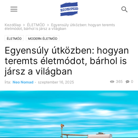
Kezdőlap
ÉLETMÓD
Egyensúly útközben: hogyan teremts
életmódot, bárhol is jársz a világban
ÉLETMÓD
MODERN ÉLETMÓD
Egyensúly útközben: hogyan
teremts életmódot, bárhol is
jársz a világban
365
0
Írta:
Neo Nomad
-
szeptember 16, 2025