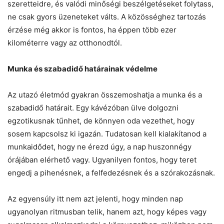
szeretteidre, és valódi minőségi beszélgetéseket folytass,
ne csak gyors üzeneteket válts. A közösséghez tartozás
érzése még akkor is fontos, ha éppen több ezer
kilométerre vagy az otthonodtól.
Munka és szabadidő határainak védelme
Az utazó életmód gyakran összemoshatja a munka és a
szabadidő határait. Egy kávézóban ülve dolgozni
egzotikusnak tűnhet, de könnyen oda vezethet, hogy
sosem kapcsolsz ki igazán. Tudatosan kell kialakítanod a
munkaidődet, hogy ne érezd úgy, a nap huszonnégy
órájában elérhető vagy. Ugyanilyen fontos, hogy teret
engedj a pihenésnek, a felfedezésnek és a szórakozásnak.
Az egyensúly itt nem azt jelenti, hogy minden nap
ugyanolyan ritmusban telik, hanem azt, hogy képes vagy