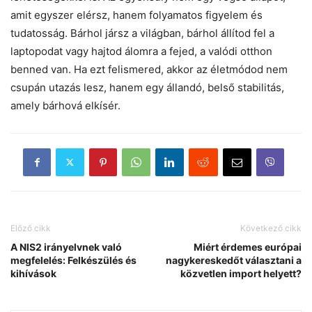
amit egyszer elérsz, hanem folyamatos figyelem és
tudatosság. Bárhol jársz a világban, bárhol állítod fel a
laptopodat vagy hajtod álomra a fejed, a valódi otthon
benned van. Ha ezt felismered, akkor az életmódod nem
csupán utazás lesz, hanem egy állandó, belső stabilitás,
amely bárhová elkísér.
Előző cikk
Következő cikk
A NIS2 irányelvnek való
Miért érdemes európai
megfelelés: Felkészülés és
nagykereskedőt választani a
kihívások
közvetlen import helyett?