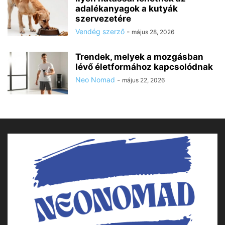
adalékanyagok a kutyák
szervezetére
Vendég szerző
-
május 28, 2026
Trendek, melyek a mozgásban
lévő életformához kapcsolódnak
Neo Nomad
-
május 22, 2026