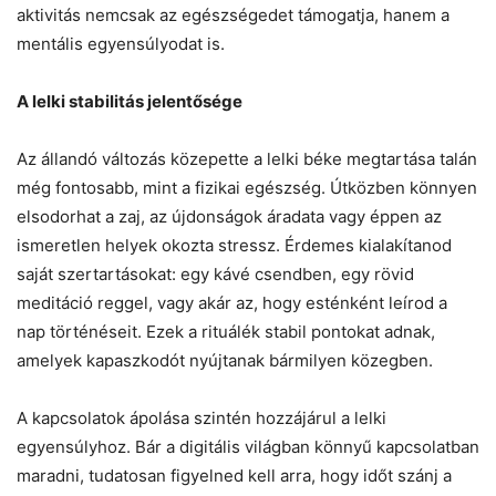
aktivitás nemcsak az egészségedet támogatja, hanem a
mentális egyensúlyodat is.
A lelki stabilitás jelentősége
Az állandó változás közepette a lelki béke megtartása talán
még fontosabb, mint a fizikai egészség. Útközben könnyen
elsodorhat a zaj, az újdonságok áradata vagy éppen az
ismeretlen helyek okozta stressz. Érdemes kialakítanod
saját szertartásokat: egy kávé csendben, egy rövid
meditáció reggel, vagy akár az, hogy esténként leírod a
nap történéseit. Ezek a rituálék stabil pontokat adnak,
amelyek kapaszkodót nyújtanak bármilyen közegben.
A kapcsolatok ápolása szintén hozzájárul a lelki
egyensúlyhoz. Bár a digitális világban könnyű kapcsolatban
maradni, tudatosan figyelned kell arra, hogy időt szánj a