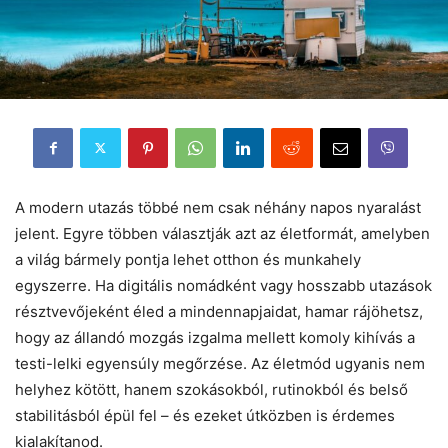
A modern utazás többé nem csak néhány napos nyaralást
jelent. Egyre többen választják azt az életformát, amelyben
a világ bármely pontja lehet otthon és munkahely
egyszerre. Ha digitális nomádként vagy hosszabb utazások
résztvevőjeként éled a mindennapjaidat, hamar rájöhetsz,
hogy az állandó mozgás izgalma mellett komoly kihívás a
testi-lelki egyensúly megőrzése. Az életmód ugyanis nem
helyhez kötött, hanem szokásokból, rutinokból és belső
stabilitásból épül fel – és ezeket útközben is érdemes
kialakítanod.