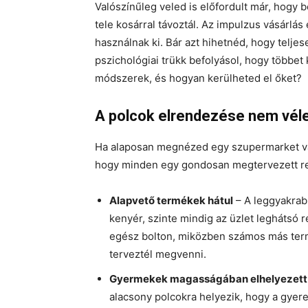
Valószínűleg veled is előfordult már, hogy 
tele kosárral távoztál. Az impulzus vásárlás
használnak ki. Bár azt hihetnéd, hogy telje
pszichológiai trükk befolyásol, hogy többet 
módszerek, és hogyan kerülheted el őket?
A polcok elrendezése nem véle
Ha alaposan megnézed egy szupermarket vag
hogy minden egy gondosan megtervezett re
Alapvető termékek hátul
– A leggyakrabb
kenyér, szinte mindig az üzlet leghátsó r
egész bolton, miközben számos más term
terveztél megvenni.
Gyermekek magasságában elhelyezett
alacsony polcokra helyezik, hogy a gyer