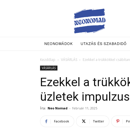
Neo
Nomad
NEONOMÁDOK
UTAZÁS ÉS SZABADIDŐ
Kezdőlap
VÁSÁRLÁS
Ezekkel a trükkökkel csábíta
VÁSÁRLÁS
Ezekkel a trükkö
üzletek impulzus
Írta:
Neo Nomad
-
február 11, 2025
Facebook
Twitter
Pi