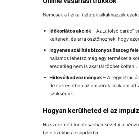
Online vásárlási trükkök
Nemcsak a fizikai üzletek alkalmazzák ezek
Időkorlátos akciók
– Az „utolsó darab” v
keltenek, és arra ösztönöznek, hogy azon
Ingyenes szállítás bizonyos összeg fele
hajlamos lehetsz még egy terméket a kos
eredetileg nem is akartál többet költeni.
Hírlevélkedvezmények
– A regisztráció
de sok esetben az emberek csak emiatt v
szükségük.
Hogyan kerülheted el az impulz
Ha szeretnéd tudatosabban kezelni a pénzü
bele ezekbe a csapdákba.