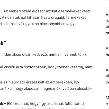
– Az emberi szem először azokat a termékeket veszi
A
 Az üzletek ezt kihasználva a drágább termékeket
h
b alternatívák gyakran alacsonyabban vagy
l
N
ok”
A
minden akció olyan kedvező, mint amilyennek tűnik.
N
sú akciók arra ösztönöznek, hogy többet vásárolj, mint
A
a
os szín sürgető érzést kelt az emberekben, így
VV
 anélkül, hogy alaposan megnéznék, valóban olcsóbb-
M
ak
– Előfordulhat, hogy egy akciósnak feltüntetett
m