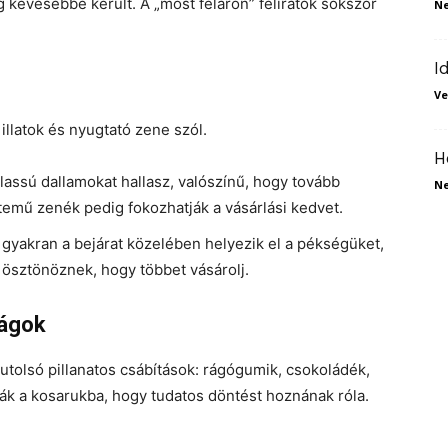
evesebbe került. A „most féláron” feliratok sokszor
N
I
Ve
llatok és nyugtató zene szól.
H
lassú dallamokat hallasz, valószínű, hogy tovább
N
temű zenék pedig fokozhatják a vásárlási kedvet.
gyakran a bejárat közelében helyezik el a pékségüket,
a ösztönöznek, hogy többet vásárolj.
ságok
utolsó pillanatos csábítások: rágógumik, csokoládék,
ják a kosarukba, hogy tudatos döntést hoznának róla.