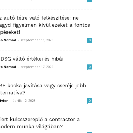
z autó télre való felkészítése: ne
agyd figyelmen kívül ezeket a fontos
épéseket!
eo Nomad
-
szeptember 11, 2023
0
 DSG váltó értékei és hibái
eo Nomad
-
szeptember 17, 2022
0
BS kocka javítása vagy cseréje jobb
lternatíva?
ivien
-
április 12, 2023
0
iért kulcsszereplő a contractor a
odern munka világában?