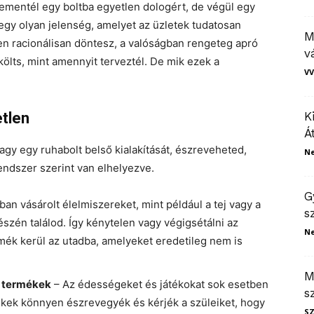
bementél egy boltba egyetlen dologért, de végül egy
 egy olyan jelenség, amelyet az üzletek tudatosan
M
sen racionálisan döntesz, a valóságban rengeteg apró
v
költs, mint amennyit terveztél. De mik ezek a
VV
tlen
K
Á
y egy ruhabolt belső kialakítását, észreveheted,
N
ndszer szerint van elhelyezve.
G
an vásárolt élelmiszereket, mint például a tej vagy a
s
észén találod. Így kénytelen vagy végigsétálni az
N
ék kerül az utadba, amelyeket eredetileg nem is
M
 termékek
– Az édességeket és játékokat sok esetben
s
ekek könnyen észrevegyék és kérjék a szüleiket, hogy
S