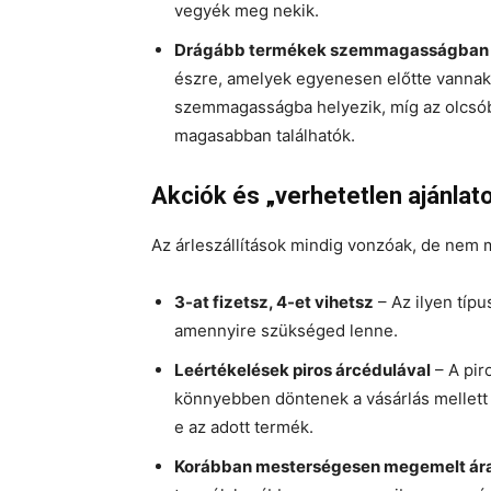
vegyék meg nekik.
Drágább termékek szemmagasságban
észre, amelyek egyenesen előtte vannak.
szemmagasságba helyezik, míg az olcsób
magasabban találhatók.
Akciók és „verhetetlen ajánlat
Az árleszállítások mindig vonzóak, de nem 
3-at fizetsz, 4-et vihetsz
– Az ilyen típu
amennyire szükséged lenne.
Leértékelések piros árcédulával
– A pir
könnyebben döntenek a vásárlás mellett
e az adott termék.
Korábban mesterségesen megemelt ár