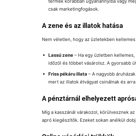
termék korábban ugyanannyiba vagy még k
csak marketingfogások.
A zene és az illatok hatása
Nem véletlen, hogy az üzletekben kellemes i
Lassú zene
– Ha egy üzletben kellemes, 
időzöl és többet vásárolsz. A gyorsabb ü
Friss pékáru illata
– A nagyobb áruházak 
mert az illatok étvágyat csinálnak és arr
A pénztárnál elhelyezett apró
Míg a kasszánál várakozol, körülvesznek az 
apró kiegészítők. Ezeket sokan anélkül dob