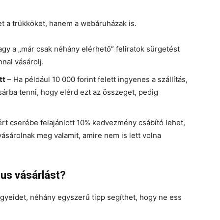
et a trükköket, hanem a webáruházak is.
agy a „már csak néhány elérhető” feliratok sürgetést
nal vásárolj.
tt
– Ha például 10 000 forint felett ingyenes a szállítás,
árba tenni, hogy elérd ezt az összeget, pedig
ért cserébe felajánlott 10% kedvezmény csábító lehet,
ásárolnak meg valamit, amire nem is lett volna
us vásárlást?
gyeidet, néhány egyszerű tipp segíthet, hogy ne ess