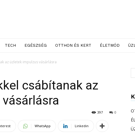
TECH
EGÉSZSÉG
OTTHON ÉS KERT
ÉLETMÓD
ÜZ
nak az üzletek impulzus vásárlásra
kkel csábítanak az
K
 vásárlásra
O
397
0
É
nterest
WhatsApp
Linkedin
Ü