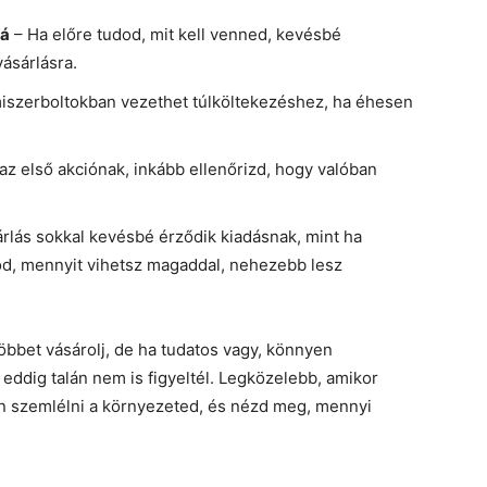
zá
– Ha előre tudod, mit kell venned, kevésbé
ásárlásra.
iszerboltokban vezethet túlköltekezéshez, ha éhesen
az első akciónak, inkább ellenőrizd, hogy valóban
rlás sokkal kevésbé érződik kiadásnak, mint ha
od, mennyit vihetsz magaddal, nehezebb lesz
öbbet vásárolj, de ha tudatos vagy, könnyen
eddig talán nem is figyeltél. Legközelebb, amikor
an szemlélni a környezeted, és nézd meg, mennyi