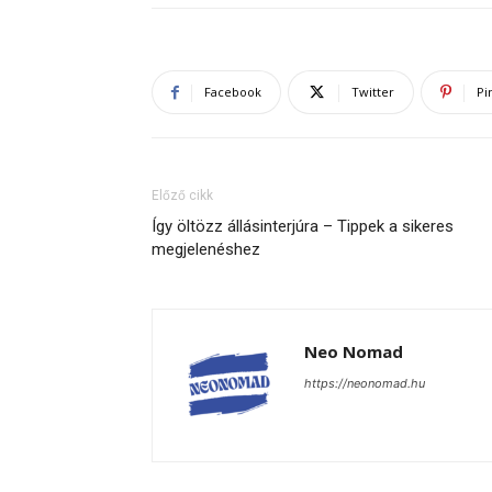
Facebook
Twitter
Pi
Előző cikk
Így öltözz állásinterjúra – Tippek a sikeres
megjelenéshez
Neo Nomad
https://neonomad.hu