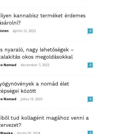
ilyen kannabisz terméket érdemes
ásárolni?
ivien
-
április 12, 2023
0
is nyaraló, nagy lehetőségek –
talakítás okos megoldásokkal
eo Nomad
-
december 7, 2023
0
yógynövények a nomád élet
zépségei között
eo Nomad
-
július 13, 2023
0
iből tud kollagént magához venni a
zervezet?
ZBlanka
-
április 20, 2024
0