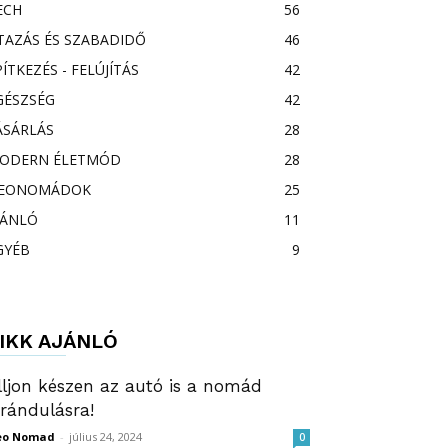
ECH
56
TAZÁS ÉS SZABADIDŐ
46
PÍTKEZÉS - FELÚJÍTÁS
42
GÉSZSÉG
42
ÁSÁRLÁS
28
ODERN ÉLETMÓD
28
EONOMÁDOK
25
JÁNLÓ
11
GYÉB
9
IKK AJÁNLÓ
lljon készen az autó is a nomád
irándulásra!
eo Nomad
-
július 24, 2024
0