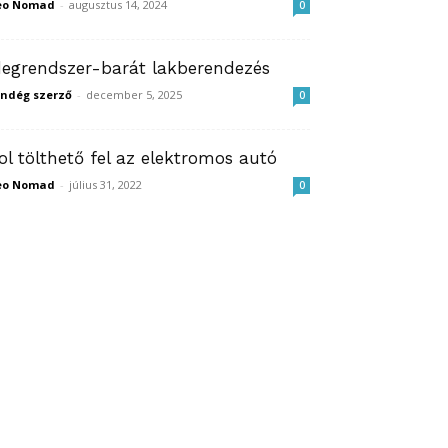
eo Nomad
-
augusztus 14, 2024
0
degrendszer-barát lakberendezés
ndég szerző
-
december 5, 2025
0
ol tölthető fel az elektromos autó
eo Nomad
-
július 31, 2022
0