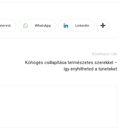
nterest
WhatsApp
Linkedin
Következő cikk
Köhögés csillapítása természetes szerekkel –
így enyhítheted a tüneteket