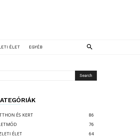
LETI ÉLET
EGYÉB
ATEGÓRIÁK
TTHON ÉS KERT
86
LETMÓD
76
ZLETI ÉLET
64