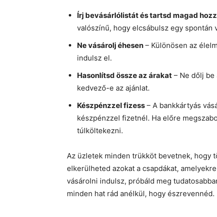
Írj bevásárlólistát és tartsd magad hoz
valószínű, hogy elcsábulsz egy spontán v
Ne vásárolj éhesen
– Különösen az élelm
indulsz el.
Hasonlítsd össze az árakat
– Ne dőlj be 
kedvező-e az ajánlat.
Készpénzzel fizess
– A bankkártyás vásá
készpénzzel fizetnél. Ha előre megszab
túlköltekezni.
Az üzletek minden trükköt bevetnek, hogy t
elkerülheted azokat a csapdákat, amelyekre 
vásárolni indulsz, próbáld meg tudatosabb
minden hat rád anélkül, hogy észrevennéd.