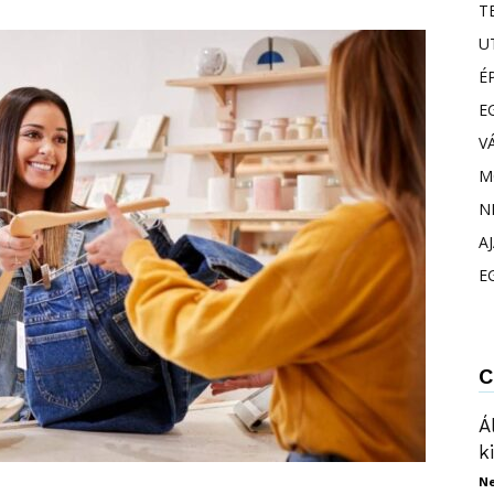
T
U
É
E
V
M
N
A
E
C
Á
k
N