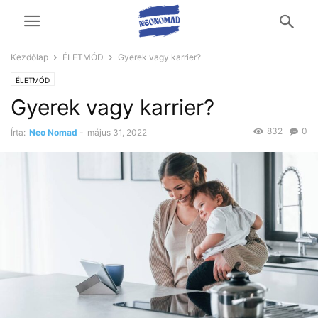
Kezdőlap
ÉLETMÓD
Gyerek vagy karrier?
ÉLETMÓD
Gyerek vagy karrier?
832
0
Írta:
Neo Nomad
-
május 31, 2022