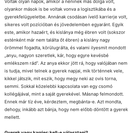
Voltak olyan napok, amikor a néninek más dolga volt,
olyankor mások is be voltak vonva a logisztikába és a
gyerekfelügyeletbe. Annának csodásan ívelő karrierje volt,
sikeres volt pozícióban és jövedelemben egyaránt. Egyik
este, amikor hazaért, és kislánya még ébren volt (sokszor
esténként már nem találta őt ébren) a kislány nagy
örömmel fogadta, körülugrálta, és valami ilyesmit mondott
„anyu, nagyon szeretlek, kár, hogy egyre kevésbé
emlékszem rád”. Az anya ekkor jött rá, hogy valójában nem
is tudja, mivel telnek a gyerek napjai, mik történnek vele,
kikkel játszik, mit eszik, hogy megy neki az ovis torna,
semmi. Sokkal közelebbi kapcsolata van egy csomó
kollégájával, mint a saját gyerekével. Másnap felmondott.
Ennek már tíz éve, kérdeztem, megbánta-e. Azt mondta,
dehogy, inkább azt bánja, hogy nem előbb döntött a gyerek
mellett.
Gyerek vagy karrier: kell-e választani?