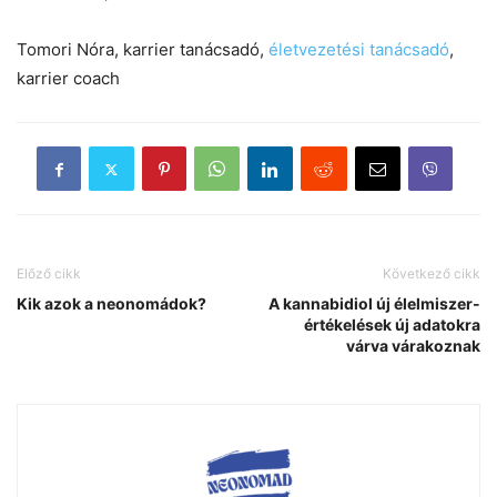
Tomori Nóra, karrier tanácsadó,
életvezetési tanácsadó
,
karrier coach
Előző cikk
Következő cikk
Kik azok a neonomádok?
A kannabidiol új élelmiszer-
értékelések új adatokra
várva várakoznak