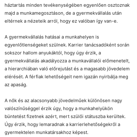
háztartás minden tevékenységében egyenlően osztoznak
majd a munkamegosztáson, de a gyermekvállalás után
eltérnek a nézeteik arról, hogy ez valóban így van-e.
A gyermekvállalás hatásai a munkahelyen is
egyenlőtlenségeket szülnek. Karrier tanácsadóként során
sokszor hallom anyukáktól, hogy úgy érzik, a
gyermekvállalás akadályozza a munkavállalói előmenetelt,
a hierarchiában való előrejutást és a magasabb jövedelem
elérését. A férfiak lehetőségeit nem igazán nyirbálja meg
az apaság.
A nők és az alacsonyabb jövedelműek különösen nagy
valószínűséggel érzik úgy, hogy a munkahelyükön
büntetést fizetnek azért, mert szülői státuszba kerültek.
Úgy érzik, hogy lemaradnak a karrierlehetőségekről a
gyermektelen munkatársakhoz képest.