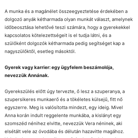
A munka és a magánélet összeegyeztetése érdekében a
dolgozó anyák kétharmada olyan munkát választ, amelynek
időbeosztása lehetővé teszi számára, hogy a gyerekekkel
kapcsolatos kötelezettségeit is el tudja látni, és a
szülőként dolgozók kétharmada pedig segítséget kap a
nagyszülőktől, esetleg másoktól.
Gyerek vagy karrier: egy ügyfelem beszámolója,
nevezzük Annának.
Gyerekszülés előtt úgy tervezte, ő lesz a szuperanya, a
szupersikeres munkaerő és a tökéletes külsejű, fitt nő
egyszerre. Meg is valósította mindezt, egy ideig. Mivel
Anna korán indult reggelente munkába, a kislányt egy
szomszéd nénihez elvitte, nevezzük Vera néninek, aki
elsétált vele az óvodába és délután hazavitte magához.