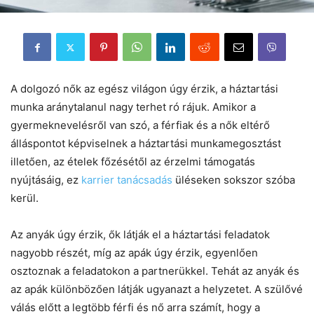
A dolgozó nők az egész világon úgy érzik, a háztartási
munka aránytalanul nagy terhet ró rájuk. Amikor a
gyermeknevelésről van szó, a férfiak és a nők eltérő
álláspontot képviselnek a háztartási munkamegosztást
illetően, az ételek főzésétől az érzelmi támogatás
nyújtásáig, ez
karrier tanácsadás
üléseken sokszor szóba
kerül.
Az anyák úgy érzik, ők látják el a háztartási feladatok
nagyobb részét, míg az apák úgy érzik, egyenlően
osztoznak a feladatokon a partnerükkel. Tehát az anyák és
az apák különbözően látják ugyanazt a helyzetet. A szülővé
válás előtt a legtöbb férfi és nő arra számít, hogy a