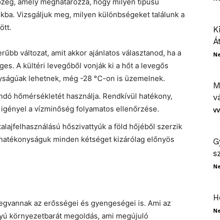
özeg, amely meghatározza, hogy milyen típusú
ba. Vizsgáljuk meg, milyen különbségeket találunk a
ött.
K
Á
űbb változat, amit akkor ajánlatos választanod, ha a
N
ges. A kültéri levegőből vonják ki a hőt a levegős
nyságúak lehetnek, még -28 °C-on is üzemelnek.
M
llandó hőmérsékletét használja. Rendkívül hatékony,
v
 igényel a vízminőség folyamatos ellenőrzése.
VV
alajfelhasználású hőszivattyúk a föld hőjéből szerzik
, hatékonyságuk minden kétséget kizárólag előnyös
G
s
N
H
egvannak az erősségei és gyengeségei is. Ami az
N
attyú környezetbarát megoldás, ami megújuló