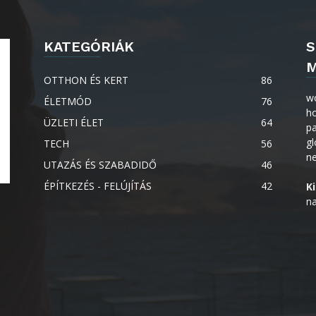
KATEGÓRIÁK
S
M
OTTHON ÉS KERT
86
w
ÉLETMÓD
76
h
ÜZLETI ÉLET
64
p
gl
TECH
56
n
UTAZÁS ÉS SZABADIDŐ
46
ÉPÍTKEZÉS - FELÚJÍTÁS
42
K
na