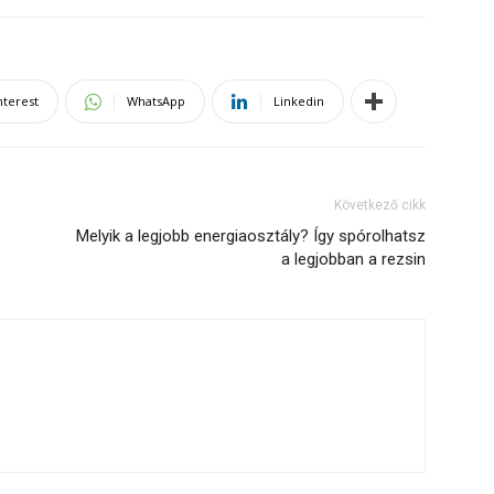
nterest
WhatsApp
Linkedin
Következő cikk
Melyik a legjobb energiaosztály? Így spórolhatsz
a legjobban a rezsin