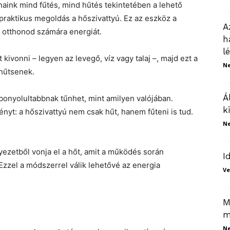
aink mind fűtés, mind hűtés tekintetében a lehető
praktikus megoldás a hőszivattyú. Ez az eszköz a
A
t otthonod számára energiát.
h
l
kivonni – legyen az levegő, víz vagy talaj –, majd ezt a
N
 hűtsenek.
Á
onyolultabbnak tűnhet, mint amilyen valójában.
k
ényt: a hőszivattyú nem csak hűt, hanem fűteni is tud.
N
ezetből vonja el a hőt, amit a működés során
I
zzel a módszerrel válik lehetővé az energia
Ve
M
m
N