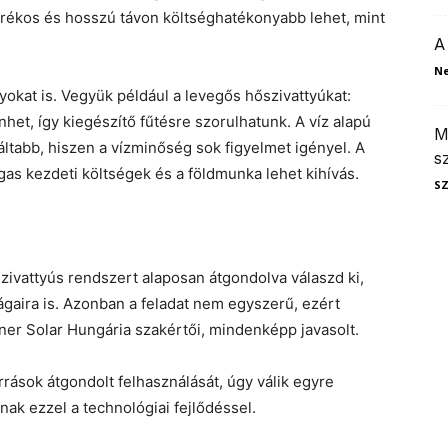
arékos és hosszú távon költséghatékonyabb lehet, mint
A
N
yokat is. Vegyük például a levegős hőszivattyúkat:
et, így kiegészítő fűtésre szorulhatunk. A víz alapú
M
ltabb, hiszen a vízminőség sok figyelmet igényel. A
s
as kezdeti költségek és a földmunka lehet kihívás.
S
szivattyús rendszert alaposan átgondolva válaszd ki,
ságaira is. Azonban a feladat nem egyszerű, ezért
er Solar Hungária szakértői, mindenképp javasolt.
rások átgondolt felhasználását, úgy válik egyre
nak ezzel a technológiai fejlődéssel.