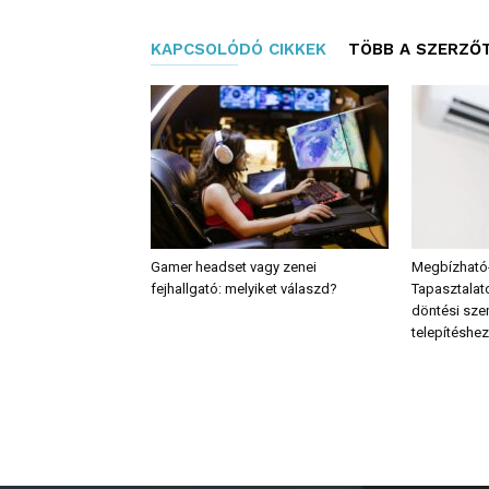
KAPCSOLÓDÓ CIKKEK
TÖBB A SZERZŐ
Gamer headset vagy zenei
Megbízható-
fejhallgató: melyiket válaszd?
Tapasztalato
döntési sz
telepítéshez