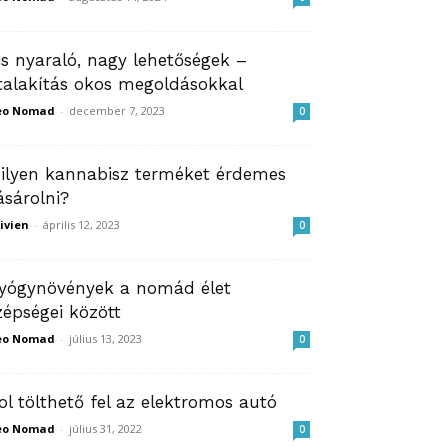
is nyaraló, nagy lehetőségek –
talakítás okos megoldásokkal
eo Nomad
-
december 7, 2023
0
ilyen kannabisz terméket érdemes
ásárolni?
ivien
-
április 12, 2023
0
yógynövények a nomád élet
zépségei között
eo Nomad
-
július 13, 2023
0
ol tölthető fel az elektromos autó
eo Nomad
-
július 31, 2022
0