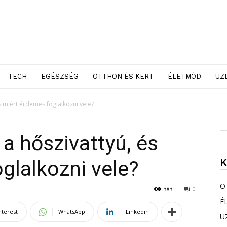
TECH
EGÉSZSÉG
OTTHON ÉS KERT
ÉLETMÓD
ÜZ
 miért érdemes foglalkozni vele?
a hőszivattyú, és
K
glalkozni vele?
O
383
0
É
nterest
WhatsApp
Linkedin
Ü