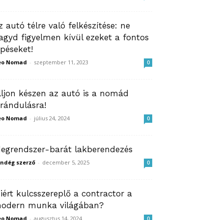
z autó télre való felkészítése: ne
agyd figyelmen kívül ezeket a fontos
épéseket!
eo Nomad
-
szeptember 11, 2023
0
lljon készen az autó is a nomád
irándulásra!
eo Nomad
-
július 24, 2024
0
degrendszer-barát lakberendezés
ndég szerző
-
december 5, 2025
0
iért kulcsszereplő a contractor a
odern munka világában?
eo Nomad
-
augusztus 14, 2024
0