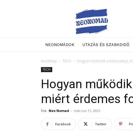
Neo
Nomad
NEONOMÁDOK
UTAZÁS ÉS SZABADIDŐ
Kezdőlap
TECH
Hogyan működik a hőszivattyú, és
TECH
Hogyan működik 
miért érdemes fo
Írta:
Neo Nomad
-
március 11, 2025
Facebook
Twitter
Pi