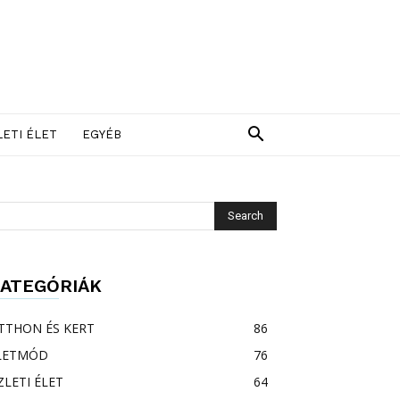
LETI ÉLET
EGYÉB
ATEGÓRIÁK
TTHON ÉS KERT
86
LETMÓD
76
ZLETI ÉLET
64