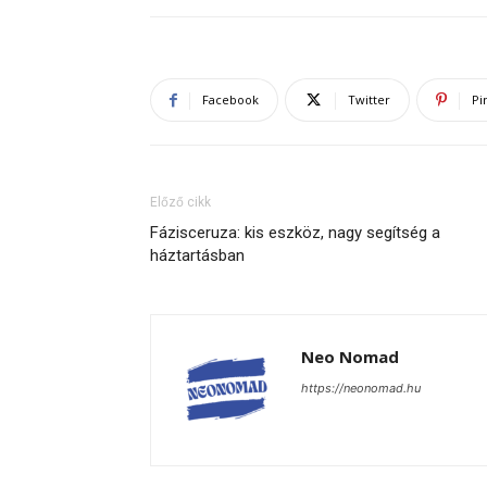
Facebook
Twitter
Pi
Előző cikk
Fázisceruza: kis eszköz, nagy segítség a
háztartásban
Neo Nomad
https://neonomad.hu