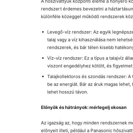
A hőszivattyúk központi eleme a hőnyerő k
rendszert érdemes bevezetni a háztartásunk
különféle közeggel működő rendszerek köz
Levegő-víz rendszer: Az egyik legnépszer
talaj vagy a víz kihasználása nem lehetsé
rendszerek, és bár télen kisebb hatéko
Víz-víz rendszer: Ez a típus a talajvíz á
viszont engedélyhez kötött, és figyelmet
Talajkollektoros és szondás rendszer: A t
be az energiát. Bár az áruk magas lehet
lehet hosszú távon.
Előnyök és hátrányok: mérlegelj okosan
Az igazság az, hogy minden rendszernek m
előnyeit illeti, például a Panasonic hősziv