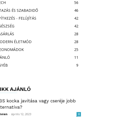
ECH
56
TAZÁS ÉS SZABADIDŐ
46
PÍTKEZÉS - FELÚJÍTÁS
42
GÉSZSÉG
42
ÁSÁRLÁS
28
ODERN ÉLETMÓD
28
EONOMÁDOK
25
JÁNLÓ
11
GYÉB
9
IKK AJÁNLÓ
BS kocka javítása vagy cseréje jobb
lternatíva?
ivien
-
április 12, 2023
0