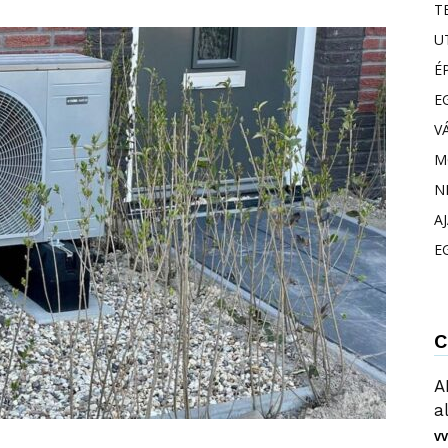
T
U
É
E
V
M
N
A
E
C
A
a
VV