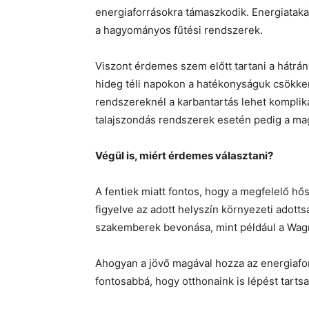
energiaforrásokra támaszkodik. Energiatak
a hagyományos fűtési rendszerek.
Viszont érdemes szem előtt tartani a hátrán
hideg téli napokon a hatékonyságuk csökkenh
rendszereknél a karbantartás lehet kompliká
talajszondás rendszerek esetén pedig a mag
Végül is, miért érdemes választani?
A fentiek miatt fontos, hogy a megfelelő hő
figyelve az adott helyszín környezeti adott
szakemberek bevonása, mint például a Wagn
Ahogyan a jövő magával hozza az energiafor
fontosabbá, hogy otthonaink is lépést tartsa