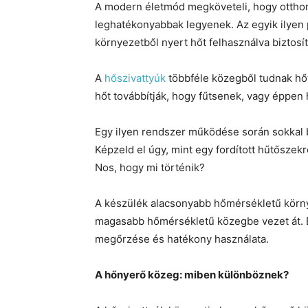
A modern életmód megköveteli, hogy otthon
leghatékonyabbak legyenek. Az egyik ilyen 
környezetből nyert hőt felhasználva biztosí
A
hőszivattyúk
többféle közegből tudnak hőt 
hőt továbbítják, hogy fűtsenek, vagy éppen
Egy ilyen rendszer működése során sokkal b
Képzeld el úgy, mint egy fordított hűtőszekr
Nos, hogy mi történik?
A készülék alacsonyabb hőmérsékletű körny
magasabb hőmérsékletű közegbe vezet át. E
megőrzése és hatékony használata.
A hőnyerő közeg: miben különböznek?