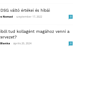
 DSG váltó értékei és hibái
eo Nomad
-
szeptember 17, 2022
0
iből tud kollagént magához venni a
zervezet?
ZBlanka
-
április 20, 2024
0