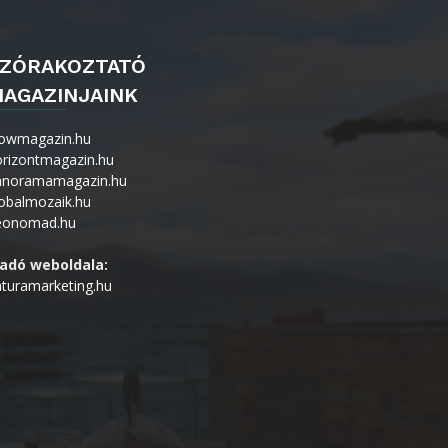
ZÓRAKOZTATÓ
AGAZINJAINK
owmagazin.hu
orizontmagazin.hu
anoramamagazin.hu
obalmozaik.hu
eonomad.hu
iadó weboldala:
turamarketing.hu