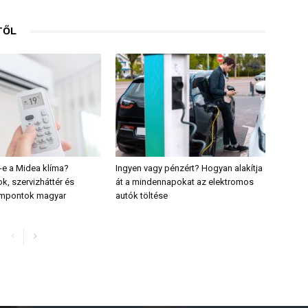
TŐL
e a Midea klíma?
Ingyen vagy pénzért? Hogyan alakítja
k, szervizháttér és
át a mindennapokat az elektromos
empontok magyar
autók töltése