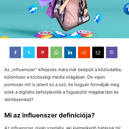
Az „influenszer” kifejezés mára már beépült a köztudatba,
különösen a közösségi média világában. De vajon
pontosan mit is jelent ez a szó, és hogyan formálják meg
ezek a digitális befolyásolók a fogyasztói magatartást és
döntéseinket?
Mi az influenszer definíciója?
Az influenszer olyan személy, aki kiemelkedő hatással bír