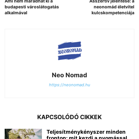
Ami nem maradhat ki a
Asszertív jelentése: a
budapesti városlátogatás
neonomád életvitel
alkalmával
kulcskompetenciája
Neo Nomad
https://neonomad.hu
KAPCSOLÓDÓ CIKKEK
Teljesítménykényszer minden
fronton: mit kezdj a nyomással,