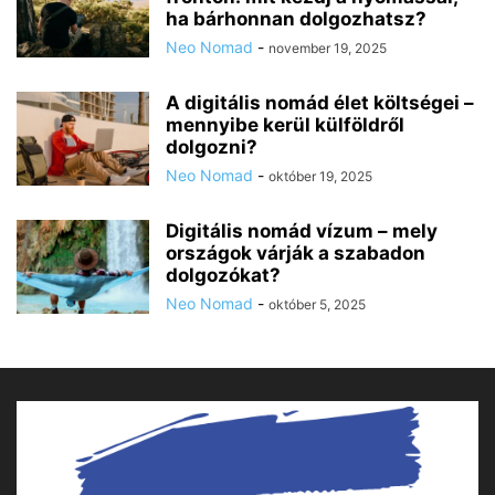
ha bárhonnan dolgozhatsz?
Neo Nomad
-
november 19, 2025
A digitális nomád élet költségei –
mennyibe kerül külföldről
dolgozni?
Neo Nomad
-
október 19, 2025
Digitális nomád vízum – mely
országok várják a szabadon
dolgozókat?
Neo Nomad
-
október 5, 2025