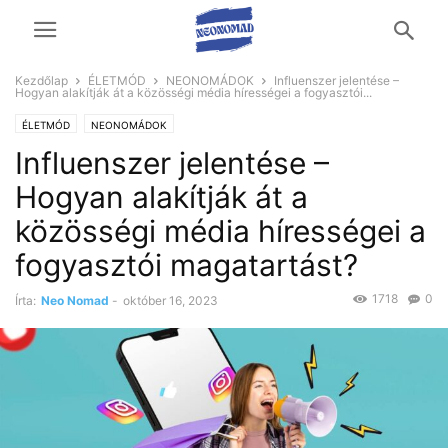
Kezdőlap
ÉLETMÓD
NEONOMÁDOK
Influenszer jelentése –
Hogyan alakítják át a közösségi média hírességei a fogyasztói...
ÉLETMÓD
NEONOMÁDOK
Influenszer jelentése –
Hogyan alakítják át a
közösségi média hírességei a
fogyasztói magatartást?
1718
0
Írta:
Neo Nomad
-
október 16, 2023