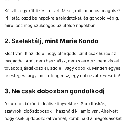
Készíts egy költözési tervet. Mikor, mit, mibe csomagolsz?
Írj listát, oszd be napokra a feladatokat, és gondold végig,
mire lesz még szükséged az utolsó napokban.
2.
Szelektálj, mint Marie Kondo
Most van itt az ideje, hogy elengedd, amit csak hurcolsz
magaddal. Amit nem használsz, nem szeretsz, nem viszel
tovább: ajándékozd el, add el, vagy dobd ki. Minden egyes
felesleges tárgy, amit elengedsz, egy dobozzal kevesebb!
3.
Ne csak dobozban gondolkodj
A gurulós bőrönd ideális könyvekhez. Sporttáskák,
szatyrok, cipősdobozok – használd ki, amid van. Ahelyett,
hogy csak új dobozokat vennél, kombináld a megoldásokat.