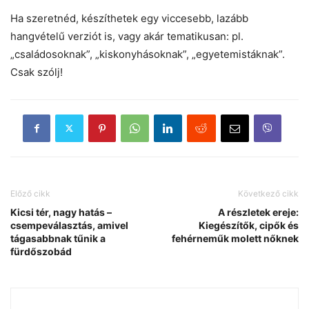
Ha szeretnéd, készíthetek egy viccesebb, lazább
hangvételű verziót is, vagy akár tematikusan: pl.
„családosoknak”, „kiskonyhásoknak”, „egyetemistáknak”.
Csak szólj!
Előző cikk
Következő cikk
Kicsi tér, nagy hatás –
A részletek ereje:
csempeválasztás, amivel
Kiegészítők, cipők és
tágasabbnak tűnik a
fehérneműk molett nőknek
fürdőszobád