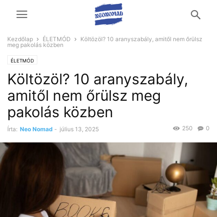
Kezdőlap
ÉLETMÓD
Költözöl? 10 aranyszabály, amitől nem őrülsz
meg pakolás közben
ÉLETMÓD
Költözöl? 10 aranyszabály,
amitől nem őrülsz meg
pakolás közben
250
0
Írta:
Neo Nomad
-
július 13, 2025