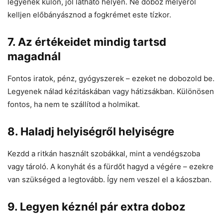
legyenek külön, jól látható helyen. Ne doboz mélyéről
kelljen előbányásznod a fogkrémet este tízkor.
7.
Az értékeidet mindig tartsd
magadnál
Fontos iratok, pénz, gyógyszerek – ezeket ne dobozold be.
Legyenek nálad kézitáskában vagy hátizsákban. Különösen
fontos, ha nem te szállítod a holmikat.
8.
Haladj helyiségről helyiségre
Kezdd a ritkán használt szobákkal, mint a vendégszoba
vagy tároló. A konyhát és a fürdőt hagyd a végére – ezekre
van szükséged a legtovább. Így nem veszel el a káoszban.
9.
Legyen kéznél pár extra doboz