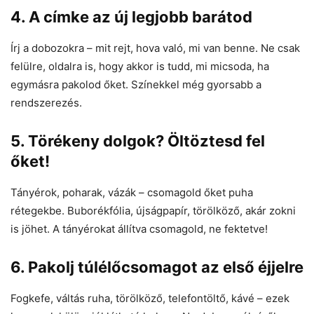
4.
A címke az új legjobb barátod
Írj a dobozokra – mit rejt, hova való, mi van benne. Ne csak
felülre, oldalra is, hogy akkor is tudd, mi micsoda, ha
egymásra pakolod őket. Színekkel még gyorsabb a
rendszerezés.
5.
Törékeny dolgok? Öltöztesd fel
őket!
Tányérok, poharak, vázák – csomagold őket puha
rétegekbe. Buborékfólia, újságpapír, törölköző, akár zokni
is jöhet. A tányérokat állítva csomagold, ne fektetve!
6.
Pakolj túlélőcsomagot az első éjjelre
Fogkefe, váltás ruha, törölköző, telefontöltő, kávé – ezek