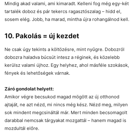
Mindig akad valami, ami kimaradt. Kelleni fog még egy-két
tartalék doboz és pár tekercs ragasztószalag – hidd el,
sosem elég. Jobb, ha marad, mintha újra rohangálnod kell.
10.
Pakolás = új kezdet
Ne csak úgy tekints a költözésre, mint nyűgre. Dobozról
dobozra haladva búcsút intesz a réginek, és közelebb
kerülsz valami újhoz. Egy helyhez, ahol másféle szokások,
fények és lehetőségek várnak.
Záró gondolat helyett:
Amikor végre becsukod magad mögött az új otthonod
ajtaját, ne azt nézd, mi nincs még kész. Nézd meg, milyen
sok mindent megcsináltál már. Mert minden becsomagolt
darabbal nemcsak tárgyakat mozgattál – hanem magad is
mozdultál előre.