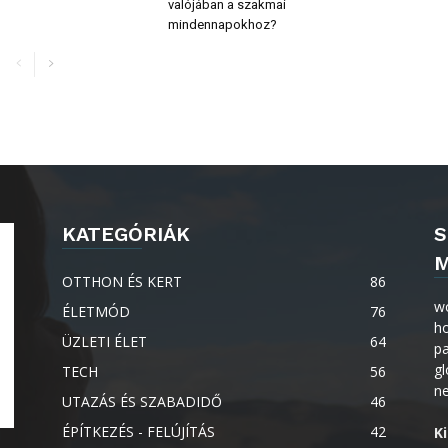
valójában a szakmai
mindennapokhoz?
KATEGÓRIÁK
S
M
OTTHON ÉS KERT
86
w
ÉLETMÓD
76
h
ÜZLETI ÉLET
64
p
gl
TECH
56
n
UTAZÁS ÉS SZABADIDŐ
46
ÉPÍTKEZÉS - FELÚJÍTÁS
42
K