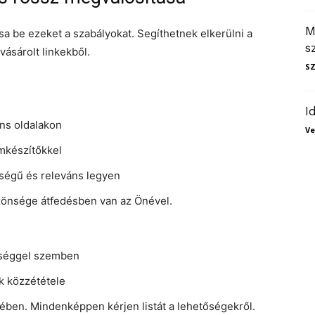
M
a be ezeket a szabályokat. Segíthetnek elkerülni a
s
vásárolt linkekből.
S
I
áns oldalakon
Ve
omkészítőkkel
őségű és releváns legyen
özönsége átfedésben van az Önével.
őséggel szemben
k közzététele
ben. Mindenképpen kérjen listát a lehetőségekről.