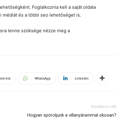
lehetőségként. Foglalkoznia kell a saját oldala
gi médiát és a többi seo lehetőséget is.
ásra lenne szüksége nézze meg a
nterest
WhatsApp
Linkedin
Következő cikk
Hogyan spóroljunk a villanyárammal okosan?