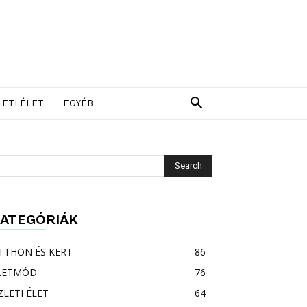
LETI ÉLET
EGYÉB
ATEGÓRIÁK
TTHON ÉS KERT
86
LETMÓD
76
ZLETI ÉLET
64