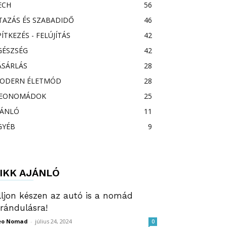
ECH
56
TAZÁS ÉS SZABADIDŐ
46
PÍTKEZÉS - FELÚJÍTÁS
42
GÉSZSÉG
42
ÁSÁRLÁS
28
ODERN ÉLETMÓD
28
EONOMÁDOK
25
JÁNLÓ
11
GYÉB
9
IKK AJÁNLÓ
lljon készen az autó is a nomád
irándulásra!
eo Nomad
-
július 24, 2024
0