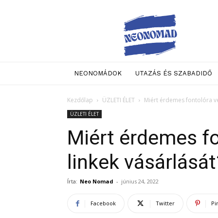
Neo
Nomad
NEONOMÁDOK
UTAZÁS ÉS SZABADIDŐ
Kezdőlap
ÜZLETI ÉLET
Miért érdemes fontolóra ve
ÜZLETI ÉLET
Miért érdemes fo
linkek vásárlását
Írta:
Neo Nomad
-
június 24, 2022
Facebook
Twitter
Pi