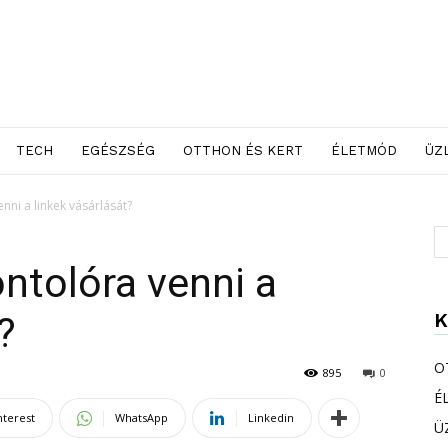
TECH
EGÉSZSÉG
OTTHON ÉS KERT
ÉLETMÓD
ÜZ
nni a linkek vásárlását?
ntolóra venni a
K
?
O
895
0
É
nterest
WhatsApp
Linkedin
Ü