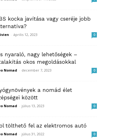
BS kocka javítása vagy cseréje jobb
lternatíva?
ivien
-
április 12, 2023
0
is nyaraló, nagy lehetőségek –
talakítás okos megoldásokkal
eo Nomad
-
december 7, 2023
0
yógynövények a nomád élet
zépségei között
eo Nomad
-
július 13, 2023
0
ol tölthető fel az elektromos autó
eo Nomad
-
július 31, 2022
0