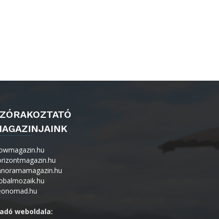
ZÓRAKOZTATÓ
AGAZINJAINK
owmagazin.hu
orizontmagazin.hu
anoramamagazin.hu
obalmozaik.hu
eonomad.hu
iadó weboldala: