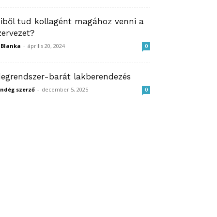
iből tud kollagént magához venni a
zervezet?
ZBlanka
-
április 20, 2024
0
degrendszer-barát lakberendezés
ndég szerző
-
december 5, 2025
0