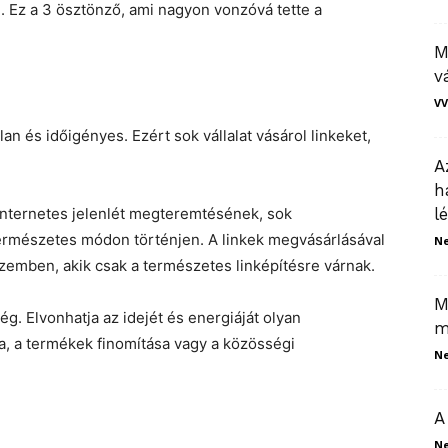
al. Ez a 3 ösztönző, ami nagyon vonzóvá tette a
M
v
VV
an és időigényes. Ezért sok vállalat vásárol linkeket,
A
h
 internetes jelenlét megteremtésének, sok
l
ermészetes módon történjen. A linkek megvásárlásával
N
szemben, akik csak a természetes linképítésre várnak.
M
ég. Elvonhatja az idejét és energiáját olyan
m
ása, a termékek finomítása vagy a közösségi
N
A
N