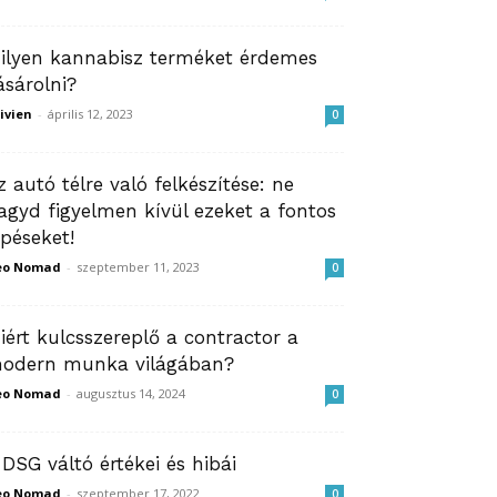
ilyen kannabisz terméket érdemes
ásárolni?
ivien
-
április 12, 2023
0
z autó télre való felkészítése: ne
agyd figyelmen kívül ezeket a fontos
épéseket!
eo Nomad
-
szeptember 11, 2023
0
iért kulcsszereplő a contractor a
odern munka világában?
eo Nomad
-
augusztus 14, 2024
0
 DSG váltó értékei és hibái
eo Nomad
-
szeptember 17, 2022
0