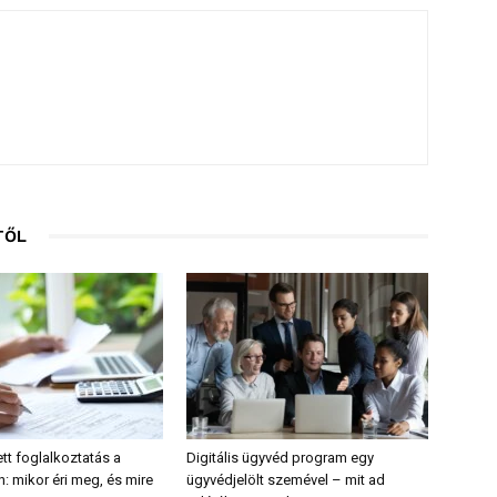
TŐL
tt foglalkoztatás a
Digitális ügyvéd program egy
: mikor éri meg, és mire
ügyvédjelölt szemével – mit ad