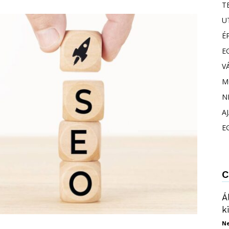
T
U
É
E
V
M
N
A
E
C
Á
k
N