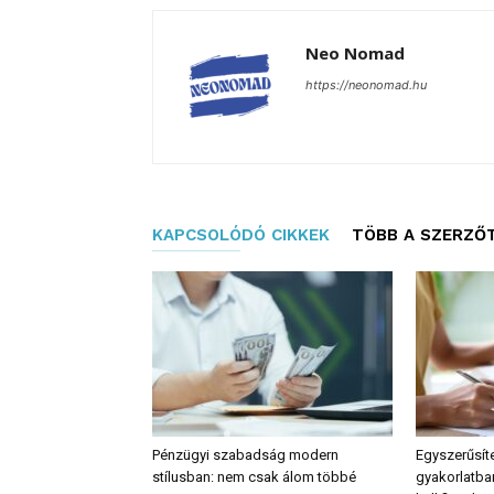
Neo Nomad
https://neonomad.hu
KAPCSOLÓDÓ CIKKEK
TÖBB A SZERZŐ
Pénzügyi szabadság modern
Egyszerűsíte
stílusban: nem csak álom többé
gyakorlatban