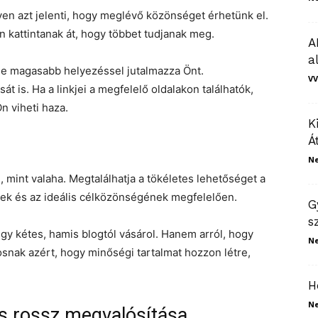
lyen azt jelenti, hogy meglévő közönséget érhetünk el.
n kattintanak át, hogy többet tudjanak meg.
A
a
e magasabb helyezéssel jutalmazza Önt.
VV
t is. Ha a linkjei a megfelelő oldalakon találhatók,
n viheti haza.
K
Á
N
 mint valaha. Megtalálhatja a tökéletes lehetőséget a
ének és az ideális célközönségének megfelelően.
G
s
gy kétes, hamis blogtól vásárol. Hanem arról, hogy
N
snak azért, hogy minőségi tartalmat hozzon létre,
H
N
és rossz megvalósítása