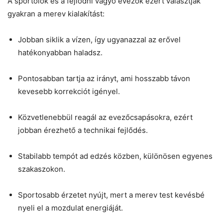
A sportolók és a fejlődni vágyó evezők ezért választják
gyakran a merev kialakítást:
Jobban siklik a vízen, így ugyanazzal az erővel
hatékonyabban haladsz.
Pontosabban tartja az irányt, ami hosszabb távon
kevesebb korrekciót igényel.
Közvetlenebbül reagál az evezőcsapásokra, ezért
jobban érezhető a technikai fejlődés.
Stabilabb tempót ad edzés közben, különösen egyenes
szakaszokon.
Sportosabb érzetet nyújt, mert a merev test kevésbé
nyeli el a mozdulat energiáját.