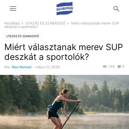
Kezdőlap
UTAZÁS ÉS SZABADIDŐ
Miért választanak merev SUP
deszkát a sportolók?
UTAZÁS ÉS SZABADIDŐ
Miért választanak merev SUP
deszkát a sportolók?
134
0
Írta:
Neo Nomad
-
május 27, 2026