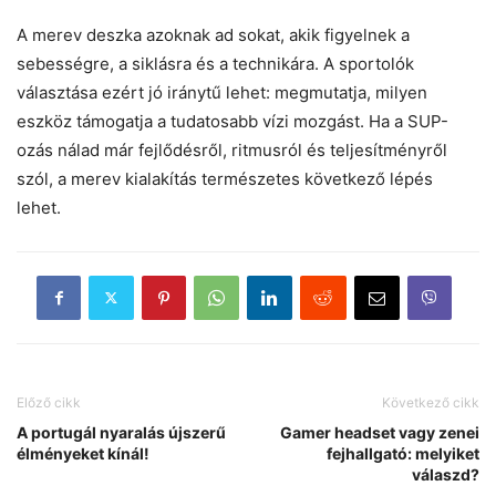
A merev deszka azoknak ad sokat, akik figyelnek a
sebességre, a siklásra és a technikára. A sportolók
választása ezért jó iránytű lehet: megmutatja, milyen
eszköz támogatja a tudatosabb vízi mozgást. Ha a SUP-
ozás nálad már fejlődésről, ritmusról és teljesítményről
szól, a merev kialakítás természetes következő lépés
lehet.
Előző cikk
Következő cikk
A portugál nyaralás újszerű
Gamer headset vagy zenei
élményeket kínál!
fejhallgató: melyiket
válaszd?