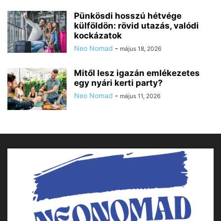
Pünkösdi hosszú hétvége
külföldön: rövid utazás, valódi
kockázatok
Neo Nomad
-
május 18, 2026
Mitől lesz igazán emlékezetes
egy nyári kerti party?
Neo Nomad
-
május 11, 2026