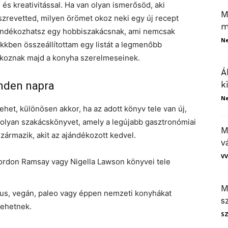
és kreativitással. Ha van olyan ismerősöd, aki
M
zrevetted, milyen örömet okoz neki egy új recept
m
jándékozhatsz egy hobbiszakácsnak, ami nemcsak
N
kkben összeállítottam egy listát a legmenőbb
okoznak majd a konyha szerelmeseinek.
Á
inden napra
k
N
ehet, különösen akkor, ha az adott könyv tele van új,
z olyan szakácskönyvet, amely a legújabb gasztronómiai
M
zármazik, akit az ajándékozott kedvel.
v
VV
Gordon Ramsay vagy Nigella Lawson könyvei tele
M
nus, vegán, paleo vagy éppen nemzeti konyhákat
s
lehetnek.
S