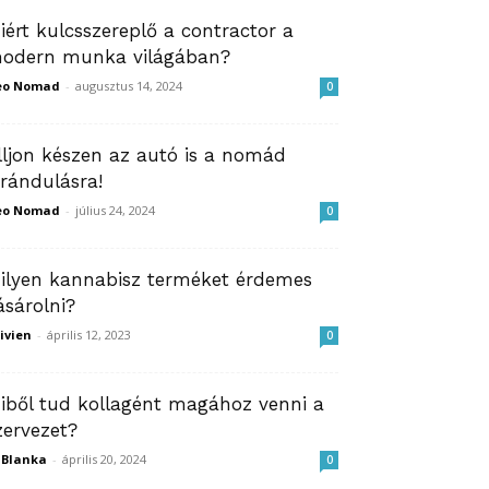
iért kulcsszereplő a contractor a
odern munka világában?
eo Nomad
-
augusztus 14, 2024
0
lljon készen az autó is a nomád
irándulásra!
eo Nomad
-
július 24, 2024
0
ilyen kannabisz terméket érdemes
ásárolni?
ivien
-
április 12, 2023
0
iből tud kollagént magához venni a
zervezet?
ZBlanka
-
április 20, 2024
0