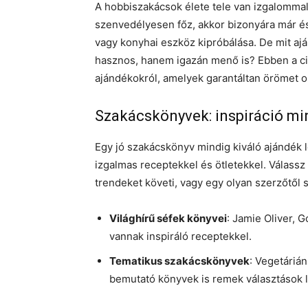
A hobbiszakácsok élete tele van izgalommal 
szenvedélyesen főz, akkor bizonyára már és
vagy konyhai eszköz kipróbálása. De mit a
hasznos, hanem igazán menő is? Ebben a ci
ajándékokról, amelyek garantáltan örömet 
Szakácskönyvek: inspiráció m
Egy jó szakácskönyv mindig kiváló ajándék l
izgalmas receptekkel és ötletekkel. Válass
trendeket követi, vagy egy olyan szerzőtől s
Világhírű séfek könyvei
: Jamie Oliver, 
vannak inspiráló receptekkel.
Tematikus szakácskönyvek
: Vegetáriá
bemutató könyvek is remek választások 