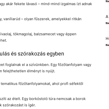
N
 vagy akár fekete lávasó – mind-mind izgalmas ízt adnak
A
y, vaníliarúd – olyan fűszerek, amelyekkel ritkán
N
ívaolaj, tökmagolaj, balzsamecet vagy éppen
H
het.
N
ulás és szórakozás egyben
t foglalnak el a szívünkben. Egy főzőtanfolyam vagy
felejthetetlen élményt is nyújt.
tematikus főzőtanfolyamokat, ahol profi séfektől
szíti az ételt. Egy borkóstoló túra nemcsak a borok
 szórakozást is ígér.