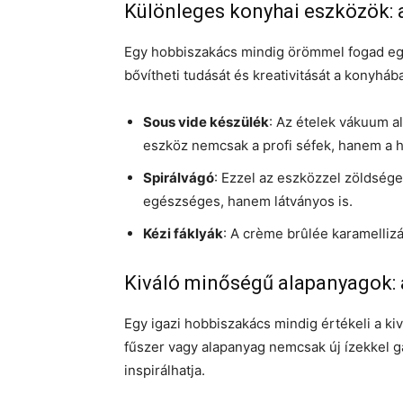
Különleges konyhai eszközök: a
Egy hobbiszakács mindig örömmel fogad egy
bővítheti tudását és kreativitását a konyháb
Sous vide készülék
: Az ételek vákuum a
eszköz nemcsak a profi séfek, hanem a 
Spirálvágó
: Ezzel az eszközzel zöldsége
egészséges, hanem látványos is.
Kézi fáklyák
: A crème brûlée karamelliz
Kiváló minőségű alapanyagok: a
Egy igazi hobbiszakács mindig értékeli a k
fűszer vagy alapanyag nemcsak új ízekkel gaz
inspirálhatja.