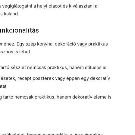
 végiglátogatni a helyi piacot és kiválasztani a
is kaland.
unkcionalitás
röméhez. Egy szép konyhai dekoráció vagy praktikus
sznos is lehet.
tartó készlet nemcsak praktikus, hanem stílusos is.
 idézetek, recept poszterek vagy éppen egy dekoratív
tát.
g tartó nemcsak praktikus, hanem dekoratív eleme is
 szükséglet, hanem szenvedély is. Az ajándékok