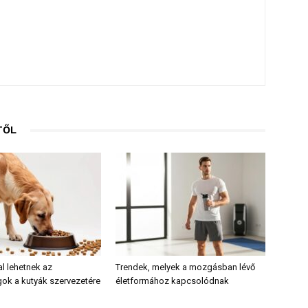
TŐL
al lehetnek az
Trendek, melyek a mozgásban lévő
ok a kutyák szervezetére
életformához kapcsolódnak