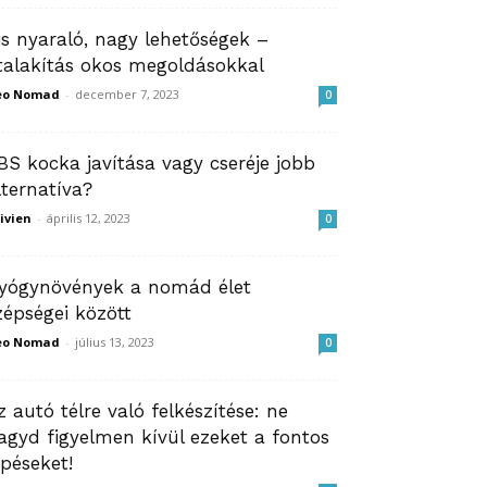
is nyaraló, nagy lehetőségek –
talakítás okos megoldásokkal
eo Nomad
-
december 7, 2023
0
BS kocka javítása vagy cseréje jobb
lternatíva?
ivien
-
április 12, 2023
0
yógynövények a nomád élet
zépségei között
eo Nomad
-
július 13, 2023
0
z autó télre való felkészítése: ne
agyd figyelmen kívül ezeket a fontos
épéseket!