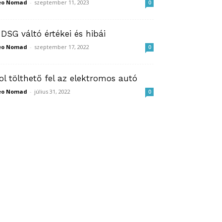
eo Nomad
-
szeptember 11, 2023
0
 DSG váltó értékei és hibái
eo Nomad
-
szeptember 17, 2022
0
ol tölthető fel az elektromos autó
eo Nomad
-
július 31, 2022
0