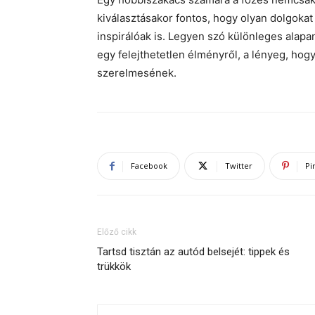
kiválasztásakor fontos, hogy olyan dolgok
inspirálóak is. Legyen szó különleges alap
egy felejthetetlen élményről, a lényeg, hog
szerelmesének.
Facebook
Twitter
Pi
Előző cikk
Tartsd tisztán az autód belsejét: tippek és
trükkök