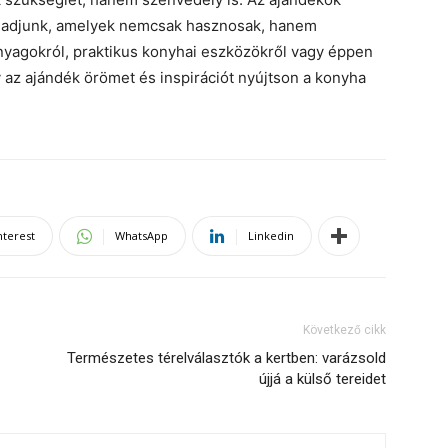
at adjunk, amelyek nemcsak hasznosak, hanem
anyagokról, praktikus konyhai eszközökről vagy éppen
y az ajándék örömet és inspirációt nyújtson a konyha
nterest
WhatsApp
Linkedin
Következő cikk
Természetes térelválasztók a kertben: varázsold
újjá a külső tereidet