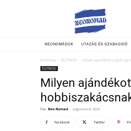
Neo
Nomad
NEONOMÁDOK
UTAZÁS ÉS SZABADIDŐ
Kezdőlap
ÉLETMÓD
Milyen ajándékot vegyél egy
ÉLETMÓD
Milyen ajándékot
hobbiszakácsna
Írta:
Neo Nomad
-
augusztus 8, 2024
Facebook
Twitter
Pi