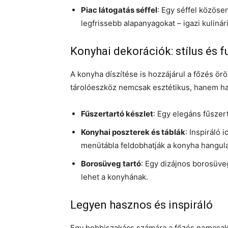
Piac látogatás séffel
: Egy séffel közösen
legfrissebb alapanyagokat – igazi kulinár
Konyhai dekorációk: stílus és f
A konyha díszítése is hozzájárul a főzés ö
tárolóeszköz nemcsak esztétikus, hanem ha
Fűszertartó készlet
: Egy elegáns fűszer
Konyhai poszterek és táblák
: Inspiráló
menütábla feldobhatják a konyha hangula
Borosüveg tartó
: Egy dizájnos borosüve
lehet a konyhának.
Legyen hasznos és inspiráló
Egy hobbiszakács számára a főzés nemcsak