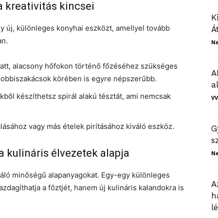
 kreativitás kincsei
K
 új, különleges konyhai eszközt, amellyel tovább
Á
an.
N
latt, alacsony hőfokon történő főzéséhez szükséges
A
hobbiszakácsok körében is egyre népszerűbb.
a
kből készíthetsz spirál alakú tésztát, ami nemcsak
VV
álásához vagy más ételek pirításához kiváló eszköz.
G
s
 kulináris élvezetek alapja
N
iváló minőségű alapanyagokat. Egy-egy különleges
A
dagíthatja a főztjét, hanem új kulináris kalandokra is
h
l