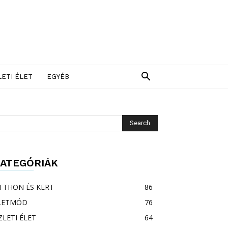
LETI ÉLET
EGYÉB
ATEGÓRIÁK
TTHON ÉS KERT
86
LETMÓD
76
ZLETI ÉLET
64