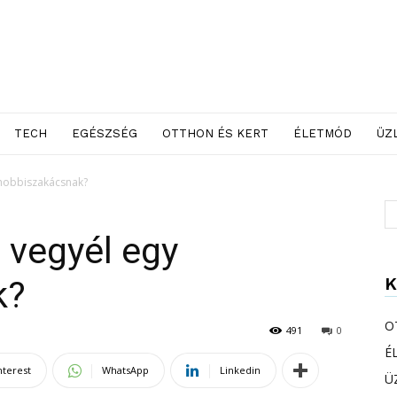
TECH
EGÉSZSÉG
OTTHON ÉS KERT
ÉLETMÓD
ÜZ
 hobbiszakácsnak?
 vegyél egy
K
k?
O
491
0
É
nterest
WhatsApp
Linkedin
Ü