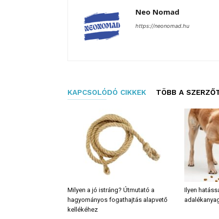
Neo Nomad
https://neonomad.hu
KAPCSOLÓDÓ CIKKEK
TÖBB A SZERZŐ
Milyen a jó istráng? Útmutató a
Ilyen hatáss
hagyományos fogathajtás alapvető
adalékanyag
kellékéhez