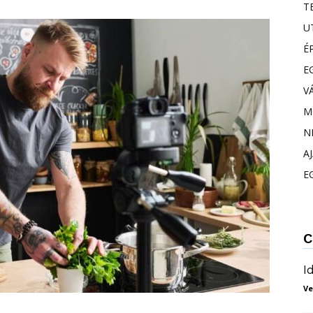
T
U
É
E
V
M
N
A
E
C
I
Ve