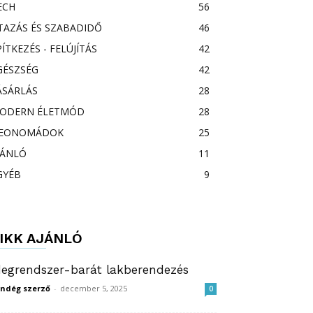
ECH
56
TAZÁS ÉS SZABADIDŐ
46
PÍTKEZÉS - FELÚJÍTÁS
42
GÉSZSÉG
42
ÁSÁRLÁS
28
ODERN ÉLETMÓD
28
EONOMÁDOK
25
JÁNLÓ
11
GYÉB
9
IKK AJÁNLÓ
degrendszer-barát lakberendezés
ndég szerző
-
december 5, 2025
0