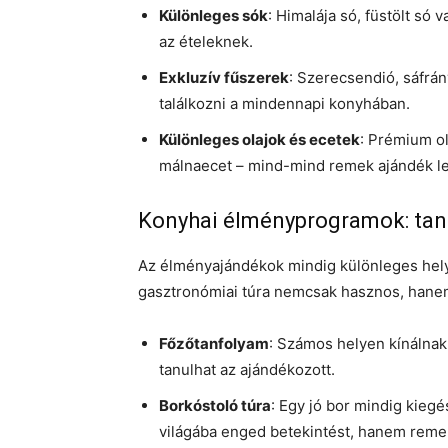
Különleges sók
: Himalája só, füstölt só
az ételeknek.
Exkluzív fűszerek
: Szerecsendió, sáfrán
találkozni a mindennapi konyhában.
Különleges olajok és ecetek
: Prémium ol
málnaecet – mind-mind remek ajándék le
Konyhai élményprogramok: tan
Az élményajándékok mindig különleges helye
gasztronómiai túra nemcsak hasznos, hanem 
Főzőtanfolyam
: Számos helyen kínálnak 
tanulhat az ajándékozott.
Borkóstoló túra
: Egy jó bor mindig kiegé
világába enged betekintést, hanem remek