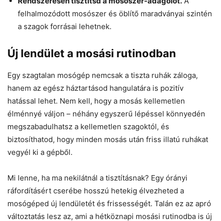
Rendszeresen tisztítsd a mosószer-adagolót.
A
felhalmozódott mosószer és öblítő maradványai szintén
a szagok forrásai lehetnek.
Új lendület a mosási rutinodban
Egy szagtalan mosógép nemcsak a tiszta ruhák záloga,
hanem az egész háztartásod hangulatára is pozitív
hatással lehet. Nem kell, hogy a mosás kellemetlen
élménnyé váljon – néhány egyszerű lépéssel könnyedén
megszabadulhatsz a kellemetlen szagoktól, és
biztosíthatod, hogy minden mosás után friss illatú ruhákat
vegyél ki a gépből.
Mi lenne, ha ma nekilátnál a tisztításnak? Egy órányi
ráfordításért cserébe hosszú hetekig élvezheted a
mosógéped új lendületét és frissességét. Talán ez az apró
változtatás lesz az, ami a hétköznapi mosási rutinodba is új