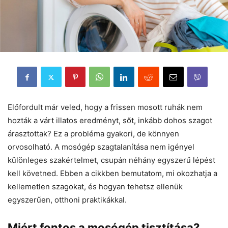
Előfordult már veled, hogy a frissen mosott ruhák nem
hozták a várt illatos eredményt, sőt, inkább dohos szagot
árasztottak? Ez a probléma gyakori, de könnyen
orvosolható. A mosógép szagtalanítása nem igényel
különleges szakértelmet, csupán néhány egyszerű lépést
kell követned. Ebben a cikkben bemutatom, mi okozhatja a
kellemetlen szagokat, és hogyan tehetsz ellenük
egyszerűen, otthoni praktikákkal.
Miért fontos a mosógép tisztítása?