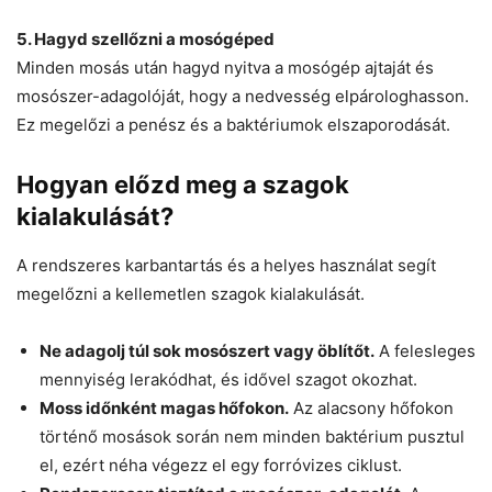
5. Hagyd szellőzni a mosógéped
Minden mosás után hagyd nyitva a mosógép ajtaját és
mosószer-adagolóját, hogy a nedvesség elpárologhasson.
Ez megelőzi a penész és a baktériumok elszaporodását.
Hogyan előzd meg a szagok
kialakulását?
A rendszeres karbantartás és a helyes használat segít
megelőzni a kellemetlen szagok kialakulását.
Ne adagolj túl sok mosószert vagy öblítőt.
A felesleges
mennyiség lerakódhat, és idővel szagot okozhat.
Moss időnként magas hőfokon.
Az alacsony hőfokon
történő mosások során nem minden baktérium pusztul
el, ezért néha végezz el egy forróvizes ciklust.