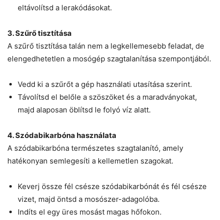
eltávolítsd a lerakódásokat.
3. Szűrő tisztítása
A szűrő tisztítása talán nem a legkellemesebb feladat, de
elengedhetetlen a mosógép szagtalanítása szempontjából.
Vedd ki a szűrőt a gép használati utasítása szerint.
Távolítsd el belőle a szöszöket és a maradványokat,
majd alaposan öblítsd le folyó víz alatt.
4. Szódabikarbóna használata
A szódabikarbóna természetes szagtalanító, amely
hatékonyan semlegesíti a kellemetlen szagokat.
Keverj össze fél csésze szódabikarbónát és fél csésze
vizet, majd öntsd a mosószer-adagolóba.
Indíts el egy üres mosást magas hőfokon.