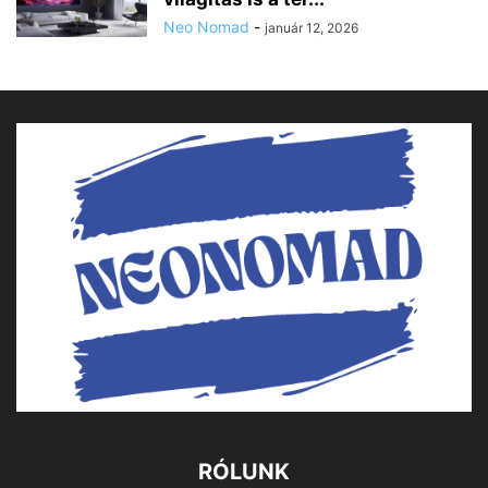
Neo Nomad
-
január 12, 2026
RÓLUNK