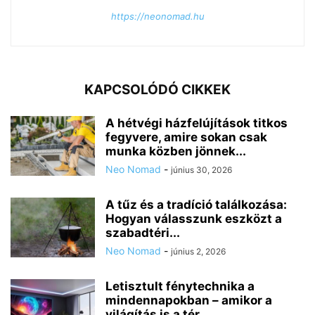
https://neonomad.hu
KAPCSOLÓDÓ CIKKEK
A hétvégi házfelújítások titkos
fegyvere, amire sokan csak
munka közben jönnek...
Neo Nomad
-
június 30, 2026
A tűz és a tradíció találkozása:
Hogyan válasszunk eszközt a
szabadtéri...
Neo Nomad
-
június 2, 2026
Letisztult fénytechnika a
mindennapokban – amikor a
világítás is a tér...