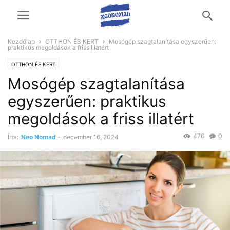
Kezdőlap
OTTHON ÉS KERT
Mosógép szagtalanítása egyszerűen:
praktikus megoldások a friss illatért
OTTHON ÉS KERT
Mosógép szagtalanítása
egyszerűen: praktikus
megoldások a friss illatért
476
0
Írta:
Neo Nomad
-
december 16, 2024