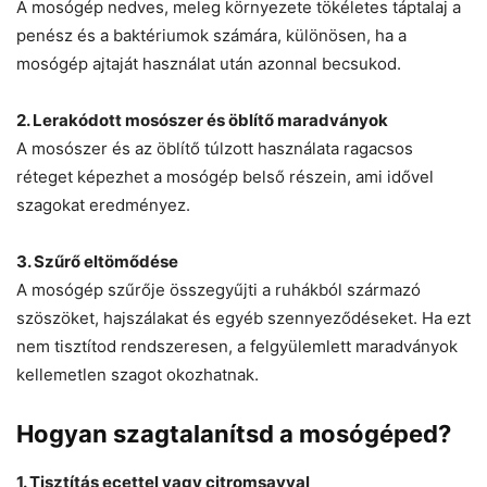
A mosógép nedves, meleg környezete tökéletes táptalaj a
penész és a baktériumok számára, különösen, ha a
mosógép ajtaját használat után azonnal becsukod.
2. Lerakódott mosószer és öblítő maradványok
A mosószer és az öblítő túlzott használata ragacsos
réteget képezhet a mosógép belső részein, ami idővel
szagokat eredményez.
3. Szűrő eltömődése
A mosógép szűrője összegyűjti a ruhákból származó
szöszöket, hajszálakat és egyéb szennyeződéseket. Ha ezt
nem tisztítod rendszeresen, a felgyülemlett maradványok
kellemetlen szagot okozhatnak.
Hogyan szagtalanítsd a mosógéped?
1. Tisztítás ecettel vagy citromsavval