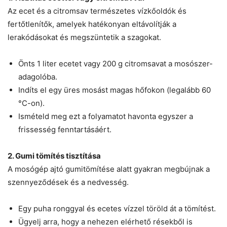
Az ecet és a citromsav természetes vízkőoldók és
fertőtlenítők, amelyek hatékonyan eltávolítják a
lerakódásokat és megszüntetik a szagokat.
Önts 1 liter ecetet vagy 200 g citromsavat a mosószer-
adagolóba.
Indíts el egy üres mosást magas hőfokon (legalább 60
°C-on).
Ismételd meg ezt a folyamatot havonta egyszer a
frissesség fenntartásáért.
2. Gumi tömítés tisztítása
A mosógép ajtó gumitömítése alatt gyakran megbújnak a
szennyeződések és a nedvesség.
Egy puha ronggyal és ecetes vízzel töröld át a tömítést.
Ügyelj arra, hogy a nehezen elérhető résekből is