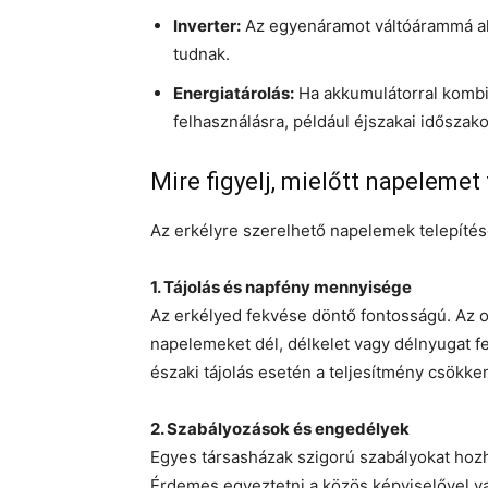
Inverter:
Az egyenáramot váltóárammá alak
tudnak.
Energiatárolás:
Ha akkumulátorral kombin
felhasználásra, például éjszakai időszak
Mire figyelj, mielőtt napelemet
Az erkélyre szerelhető napelemek telepítés
1. Tájolás és napfény mennyisége
Az erkélyed fekvése döntő fontosságú. Az 
napelemeket dél, délkelet vagy délnyugat f
északi tájolás esetén a teljesítmény csökke
2. Szabályozások és engedélyek
Egyes társasházak szigorú szabályokat hoz
Érdemes egyeztetni a közös képviselővel va