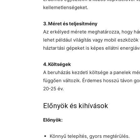
kellemetlenségeket.
3. Méret és teljesítmény
Az erkélyed mérete meghatározza, hogy hány
lehet például világítás vagy mobil eszközö
háztartási gépeket is képes ellátni energiáv
4. Költségek
A beruházás kezdeti költsége a panelek mére
függően változik. Érdemes hosszú távon gon
20-25 év.
Előnyök és kihívások
Előnyök:
Könnyű telepítés, gyors megtérülés.