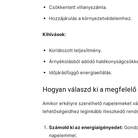
Csökkentett villanyszámla.
Hozzájárulás a környezetvédelemhez.
Kihívások:
Korlátozott teljesítmény.
Árnyékolásból adódó hatékonyságcsökk
Időjárásfüggő energiaellátás.
Hogyan válaszd ki a megfelelő
Amikor erkélyre szerelhető napelemeket vál
lehetőségeidhez leginkább illeszkedő rends
Számold ki az energiaigényedet:
Gondol
napelemmel.