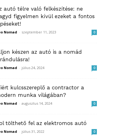
z autó télre való felkészítése: ne
agyd figyelmen kívül ezeket a fontos
épéseket!
eo Nomad
-
szeptember 11, 2023
0
lljon készen az autó is a nomád
irándulásra!
eo Nomad
-
július 24, 2024
0
iért kulcsszereplő a contractor a
odern munka világában?
eo Nomad
-
augusztus 14, 2024
0
ol tölthető fel az elektromos autó
eo Nomad
-
július 31, 2022
0