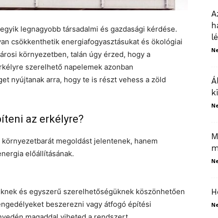
A
h
k egyik legnagyobb társadalmi és gazdasági kérdése.
l
an csökkenthetik energiafogyasztásukat és ökológiai
N
árosi környezetben, talán úgy érzed, hogy a
erkélyre szerelhető napelemek azonban
et nyújtanak arra, hogy te is részt vehess a zöld
Á
k
N
teni az erkélyre?
M
 környezetbarát megoldást jelentenek, hanem
m
nergia előállításának.
N
tüknek és egyszerű szerelhetőségüknek köszönhetően
H
engedélyeket beszerezni vagy átfogó építési
N
nnyedén magaddal viheted a rendszert.