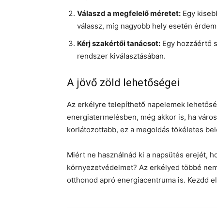
Válaszd a megfelelő méretet:
Egy kisebb
válassz, míg nagyobb hely esetén érde
Kérj szakértői tanácsot:
Egy hozzáértő s
rendszer kiválasztásában.
A jövő zöld lehetőségei
Az erkélyre telepíthető napelemek lehetőség
energiatermelésben, még akkor is, ha városi
korlátozottabb, ez a megoldás tökéletes bel
Miért ne használnád ki a napsütés erejét, 
környezetvédelmet? Az erkélyed többé nem 
otthonod apró energiacentruma is. Kezdd el