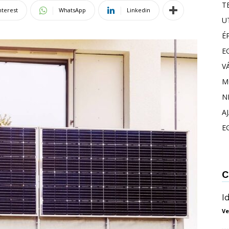
T
nterest
WhatsApp
Linkedin
U
É
E
V
M
N
A
E
C
I
Ve