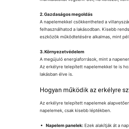
2. Gazdaságos megoldás
A napelemekkel csökkentheted a villanyszáml
felhasználhatod a lakásodban. Kisebb rend
eszközök működtetésére alkalmas, mint péld
3. Környezetvédelem
A megújuló energiaforrások, mint a napener
Az erkélyre telepített napelemekkel te is h
lakásban élve is.
Hogyan működik az erkélyre s
Az erkélyre telepített napelemek alapvet
napelemek, csak kisebb léptékben.
Napelem panelek:
Ezek alakítják át a n