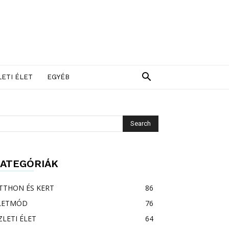
LETI ÉLET
EGYÉB
ATEGÓRIÁK
TTHON ÉS KERT
86
LETMÓD
76
ZLETI ÉLET
64