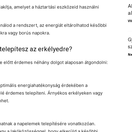
A
ítja, amelyet a háztartási eszközeid használni
a
VV
álod a rendszert, az energiát eltárolhatod későbbi
okra vagy borús napokra.
G
s
 telepítesz az erkélyedre?
N
e előtt érdemes néhány dolgot alaposan átgondolni:
optimális energiahatékonyság érdekében a
elé érdemes telepíteni. Árnyékos erkélyeken vagy
nhet.
hatnak a napelemek telepítésére vonatkozóan.
gy a lakóközösséggel, hogy elkerüld a későbbi