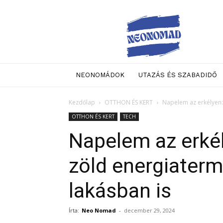
Neo
Nomad
NEONOMÁDOK
UTAZÁS ÉS SZABADIDŐ
Kezdőlap
OTTHON ÉS KERT
Napelem az erkélyen: 
OTTHON ÉS KERT
TECH
Napelem az erkél
zöld energiaterm
lakásban is
Írta:
Neo Nomad
-
december 29, 2024