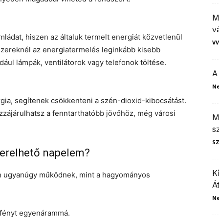
M
v
ádat, hiszen az általuk termelt energiát közvetlenül
VV
szereknél az energiatermelés leginkább kisebb
ául lámpák, ventilátorok vagy telefonok töltése.
A
N
gia, segítenek csökkenteni a szén-dioxid-kibocsátást.
ozzájárulhatsz a fenntarthatóbb jövőhöz, még városi
M
s
S
zerelhető napelem?
K
ően ugyanúgy működnek, mint a hagyományos
Á
N
apfényt egyenárammá.