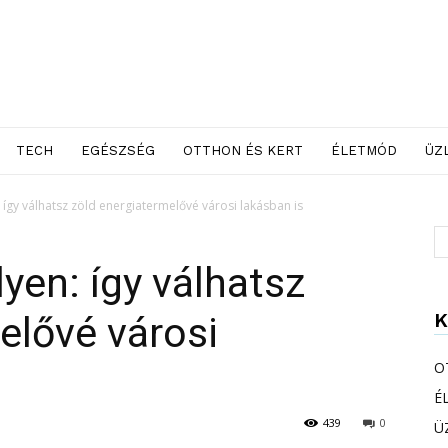
TECH
EGÉSZSÉG
OTTHON ÉS KERT
ÉLETMÓD
ÜZ
így válhatsz zöld energiatermelővé városi lakásban is
yen: így válhatsz
K
elővé városi
O
É
439
0
Ü