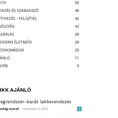
ECH
56
TAZÁS ÉS SZABADIDŐ
46
PÍTKEZÉS - FELÚJÍTÁS
42
GÉSZSÉG
42
ÁSÁRLÁS
28
ODERN ÉLETMÓD
28
EONOMÁDOK
25
JÁNLÓ
11
GYÉB
9
IKK AJÁNLÓ
degrendszer-barát lakberendezés
ndég szerző
-
december 5, 2025
0