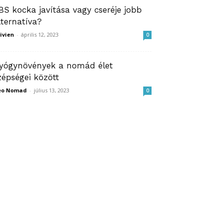
BS kocka javítása vagy cseréje jobb
lternatíva?
ivien
-
április 12, 2023
0
yógynövények a nomád élet
zépségei között
eo Nomad
-
július 13, 2023
0