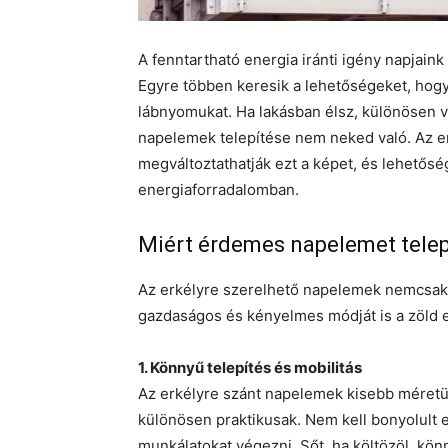
A fenntartható energia iránti igény napjain
Egyre többen keresik a lehetőségeket, hogy
lábnyomukat. Ha lakásban élsz, különösen v
napelemek telepítése nem neked való. Az 
megváltoztathatják ezt a képet, és lehetőség
energiaforradalomban.
Miért érdemes napelemet telepí
Az erkélyre szerelhető napelemek nemcsak
gazdaságos és kényelmes módját is a zöld e
1. Könnyű telepítés és mobilitás
Az erkélyre szánt napelemek kisebb mére
különösen praktikusak. Nem kell bonyolult 
munkálatokat végezni. Sőt, ha költözöl, kö