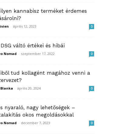
ilyen kannabisz terméket érdemes
ásárolni?
ivien
-
április 12, 2023
0
 DSG váltó értékei és hibái
eo Nomad
-
szeptember 17, 2022
0
iből tud kollagént magához venni a
zervezet?
ZBlanka
-
április 20, 2024
0
is nyaraló, nagy lehetőségek –
talakítás okos megoldásokkal
eo Nomad
-
december 7, 2023
0