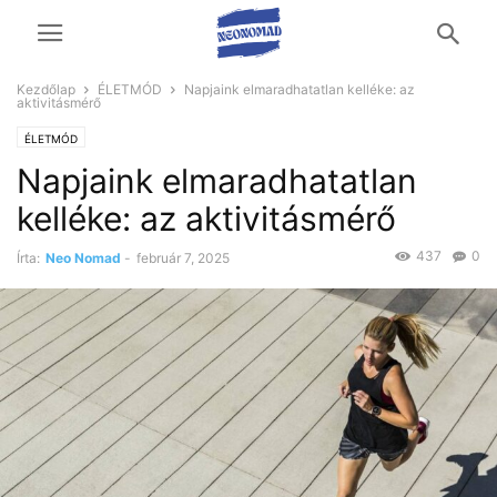
Kezdőlap
ÉLETMÓD
Napjaink elmaradhatatlan kelléke: az
aktivitásmérő
ÉLETMÓD
Napjaink elmaradhatatlan
kelléke: az aktivitásmérő
437
0
Írta:
Neo Nomad
-
február 7, 2025