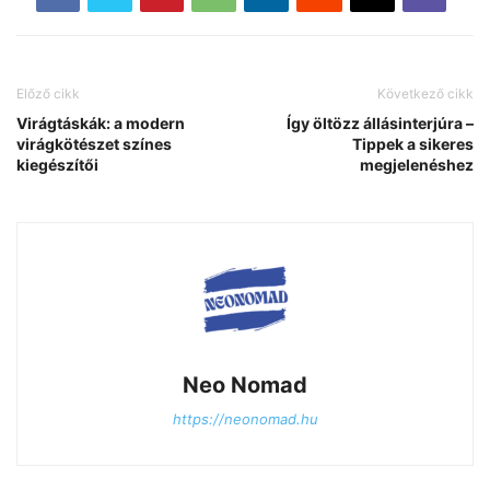
Előző cikk
Következő cikk
Virágtáskák: a modern
Így öltözz állásinterjúra –
virágkötészet színes
Tippek a sikeres
kiegészítői
megjelenéshez
Neo Nomad
https://neonomad.hu