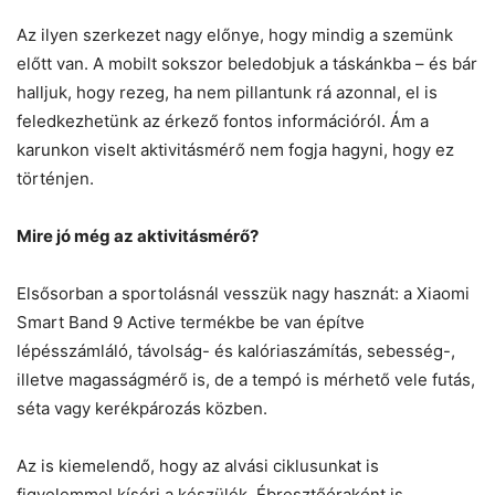
Az ilyen szerkezet nagy előnye, hogy mindig a szemünk
előtt van. A mobilt sokszor beledobjuk a táskánkba – és bár
halljuk, hogy rezeg, ha nem pillantunk rá azonnal, el is
feledkezhetünk az érkező fontos információról. Ám a
karunkon viselt aktivitásmérő nem fogja hagyni, hogy ez
történjen.
Mire jó még az aktivitásmérő?
Elsősorban a sportolásnál vesszük nagy hasznát: a Xiaomi
Smart Band 9 Active termékbe be van építve
lépésszámláló, távolság- és kalóriaszámítás, sebesség-,
illetve magasságmérő is, de a tempó is mérhető vele futás,
séta vagy kerékpározás közben.
Az is kiemelendő, hogy az alvási ciklusunkat is
figyelemmel kíséri a készülék. Ébresztőóraként is