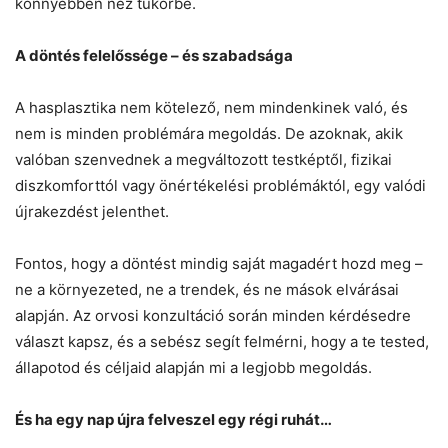
könnyebben néz tükörbe.
A döntés felelőssége – és szabadsága
A hasplasztika nem kötelező, nem mindenkinek való, és
nem is minden problémára megoldás. De azoknak, akik
valóban szenvednek a megváltozott testképtől, fizikai
diszkomforttól vagy önértékelési problémáktól, egy valódi
újrakezdést jelenthet.
Fontos, hogy a döntést mindig saját magadért hozd meg –
ne a környezeted, ne a trendek, és ne mások elvárásai
alapján. Az orvosi konzultáció során minden kérdésedre
választ kapsz, és a sebész segít felmérni, hogy a te tested,
állapotod és céljaid alapján mi a legjobb megoldás.
És ha egy nap újra felveszel egy régi ruhát…