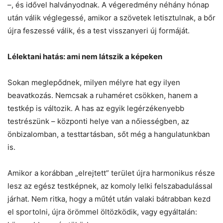
–, és idővel halványodnak. A végeredmény néhány hónap
után válik véglegessé, amikor a szövetek letisztulnak, a bőr
újra feszessé válik, és a test visszanyeri új formáját.
Lélektani hatás: ami nem látszik a képeken
Sokan meglepődnek, milyen mélyre hat egy ilyen
beavatkozás. Nemcsak a ruhaméret csökken, hanem a
testkép is változik. A has az egyik legérzékenyebb
testrészünk – központi helye van a nőiességben, az
önbizalomban, a testtartásban, sőt még a hangulatunkban
is.
Amikor a korábban „elrejtett” terület újra harmonikus része
lesz az egész testképnek, az komoly lelki felszabadulással
járhat. Nem ritka, hogy a műtét után valaki bátrabban kezd
el sportolni, újra örömmel öltözködik, vagy egyáltalán: