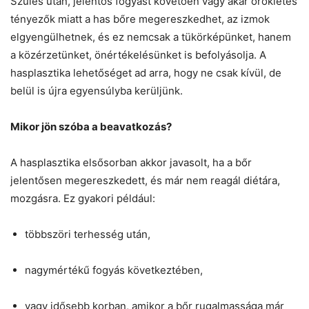
Szülés után, jelentős fogyást követően vagy akár örökletes
tényezők miatt a has bőre megereszkedhet, az izmok
elgyengülhetnek, és ez nemcsak a tükörképünket, hanem
a közérzetünket, önértékelésünket is befolyásolja. A
hasplasztika lehetőséget ad arra, hogy ne csak kívül, de
belül is újra egyensúlyba kerüljünk.
Mikor jön szóba a beavatkozás?
A hasplasztika elsősorban akkor javasolt, ha a bőr
jelentősen megereszkedett, és már nem reagál diétára,
mozgásra. Ez gyakori például:
többszöri terhesség után,
nagymértékű fogyás következtében,
vagy idősebb korban, amikor a bőr rugalmassága már