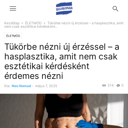
Kezdőlap
ÉLETMÓD
Tükörbe nézni új érzéssel – a hasplasztika, amit
nem csak esztétikai kérdésként...
ÉLETMÓD
Tükörbe nézni új érzéssel – a
hasplasztika, amit nem csak
esztétikai kérdésként
érdemes nézni
314
0
Írta:
Neo Nomad
-
május 7, 2025