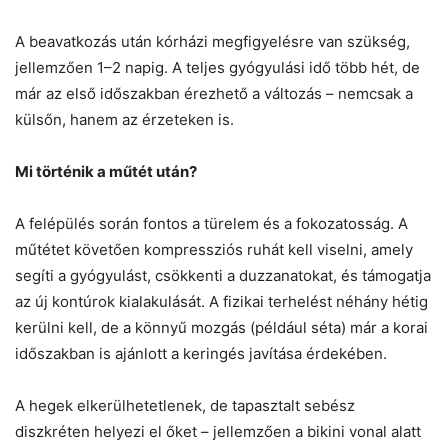
A beavatkozás után kórházi megfigyelésre van szükség,
jellemzően 1–2 napig. A teljes gyógyulási idő több hét, de
már az első időszakban érezhető a változás – nemcsak a
külsőn, hanem az érzeteken is.
Mi történik a műtét után?
A felépülés során fontos a türelem és a fokozatosság. A
műtétet követően kompressziós ruhát kell viselni, amely
segíti a gyógyulást, csökkenti a duzzanatokat, és támogatja
az új kontúrok kialakulását. A fizikai terhelést néhány hétig
kerülni kell, de a könnyű mozgás (például séta) már a korai
időszakban is ajánlott a keringés javítása érdekében.
A hegek elkerülhetetlenek, de tapasztalt sebész
diszkréten helyezi el őket – jellemzően a bikini vonal alatt