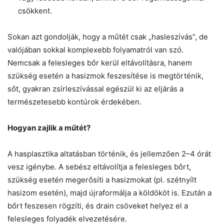
csökkent.
Sokan azt gondolják, hogy a műtét csak „hasleszívás”, de
valójában sokkal komplexebb folyamatról van szó.
Nemcsak a felesleges bőr kerül eltávolításra, hanem
szükség esetén a hasizmok feszesítése is megtörténik,
sőt, gyakran zsírleszívással egészül ki az eljárás a
természetesebb kontúrok érdekében.
Hogyan zajlik a műtét?
A hasplasztika altatásban történik, és jellemzően 2–4 órát
vesz igénybe. A sebész eltávolítja a felesleges bőrt,
szükség esetén megerősíti a hasizmokat (pl. szétnyílt
hasizom esetén), majd újraformálja a köldököt is. Ezután a
bőrt feszesen rögzíti, és drain csöveket helyez el a
felesleges folyadék elvezetésére.