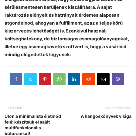
sérülésmentesen kerüljenek kiszállításra. A saját
raktározás előnyeit és hátrányait érdemes alaposan
átgondolnod, ahogyan a fulfillment, azaz a teljes körű
kiszervezés lehetőségét is. Ezenkívül használj
költséghatékony, de biztonságos csomagolóanyagokat,
illetve egy csomagkövető szoftvert is, hogy a vásárlóid
mindig elégedettek legyenek.
Előző cikk
Következő cikk
Úton a minimalista életmód
A hangoskönyvek világa
felé: készítsük el saját
multifunkcionális
bútorainkat!