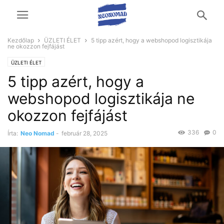
Kezdőlap
ÜZLETI ÉLET
5 tipp azért, hogy a webshopod logisztikája
ne okozzon fejfájást
ÜZLETI ÉLET
5 tipp azért, hogy a
webshopod logisztikája ne
okozzon fejfájást
336
0
Írta:
Neo Nomad
-
február 28, 2025