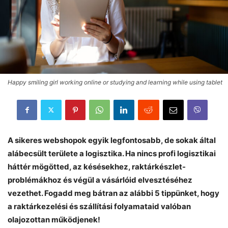
Happy smiling girl working online or studying and learning while using tablet
A sikeres webshopok egyik legfontosabb, de sokak által
alábecsült területe a logisztika. Ha nincs profi logisztikai
háttér mögötted, az késésekhez, raktárkészlet-
problémákhoz és végül a vásárlóid elvesztéséhez
vezethet. Fogadd meg bátran az alábbi 5 tippünket, hogy
a raktárkezelési és szállítási folyamataid valóban
olajozottan működjenek!