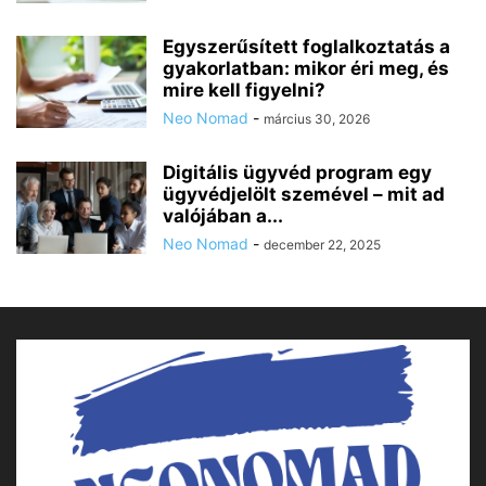
Egyszerűsített foglalkoztatás a
gyakorlatban: mikor éri meg, és
mire kell figyelni?
Neo Nomad
-
március 30, 2026
Digitális ügyvéd program egy
ügyvédjelölt szemével – mit ad
valójában a...
Neo Nomad
-
december 22, 2025