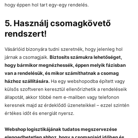
hogy éppen hol tart egy-egy rendelés.
5. Használj csomagkövető
rendszert!
Vásárlóid bizonyára tudni szeretnék, hogy jelenleg hol
járnak a csomagjaik.
Biztosíts számukra lehetőséget,
hogy bármikor megnézhessék, éppen melyik fázisban
van a rendelésük, és mikor számíthatnak a csomag
házhoz szállítására.
Ha egy webshopodba épített vagy
külsős szoftveren keresztül ellenőrizhetik a rendeléseik
állapotát, akkor többé nem e-mailben vagy telefonon
keresnek majd az érdeklődő üzeneteikkel – ezzel szintén
értékes időt és energiát nyersz.
Webshop logisztikájának tudatos megszervezése
elengedhetetlen ahhoz, hogy a csomagjaid időben és