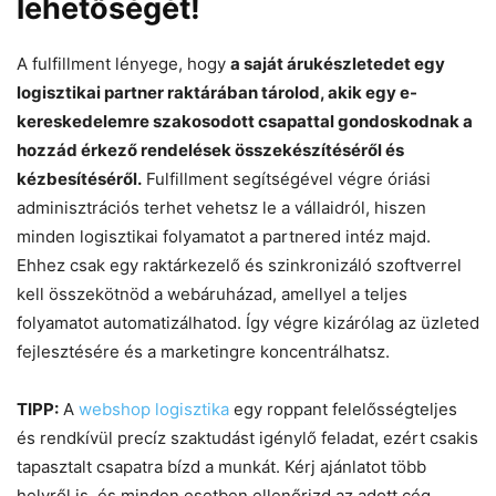
lehetőségét!
A fulfillment lényege, hogy
a saját árukészletedet egy
logisztikai partner raktárában tárolod, akik egy e-
kereskedelemre szakosodott csapattal gondoskodnak a
hozzád érkező rendelések összekészítéséről és
kézbesítéséről.
Fulfillment segítségével végre óriási
adminisztrációs terhet vehetsz le a vállaidról, hiszen
minden logisztikai folyamatot a partnered intéz majd.
Ehhez csak egy raktárkezelő és szinkronizáló szoftverrel
kell összekötnöd a webáruházad, amellyel a teljes
folyamatot automatizálhatod. Így végre kizárólag az üzleted
fejlesztésére és a marketingre koncentrálhatsz.
TIPP:
A
webshop logisztika
egy roppant felelősségteljes
és rendkívül precíz szaktudást igénylő feladat, ezért csakis
tapasztalt csapatra bízd a munkát. Kérj ajánlatot több
helyről is, és minden esetben ellenőrizd az adott cég