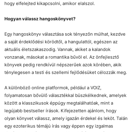
hogy elfelejted kikapcsolni, amikor elalszol.
Hogyan válassz hangoskönyvet?
Egy hangoskönyv választása sok tényezőn múlhat, kezdve
a saját érdeklődési körödtől, a hangulattól, egészen az
aktuális életszakaszodig. Vannak, akiket a kalandok
vonzanak, másokat a romantika bűvöl el. Az önfejlesztő
könyvek pedig rendkívül népszerűek azok körében, akik
ténylegesen a testi és szellemi fejlődésüket célozzák meg.
A különböző online platformok, például a VOIZ,
folyamatosan bővülő választékkal büszkélkednek, amelyek
között a klasszikusok éppúgy megtalálhatóak, mint a
legújabb bestseller írások. Kifejezetten ajánlom, hogy
olyan könyvet válassz, amely igazán érdekel és leköt. Talán
egy ezoterikus témájú írás vagy éppen egy izgalmas