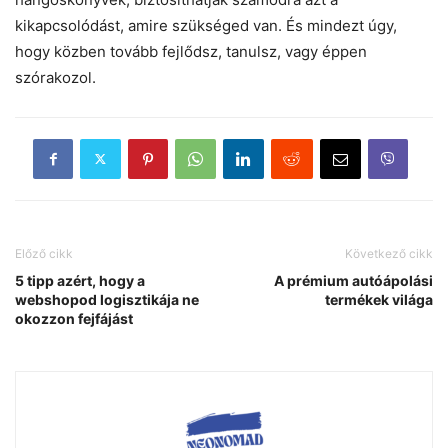
kikapcsolódást, amire szükséged van. És mindezt úgy,
hogy közben tovább fejlődsz, tanulsz, vagy éppen
szórakozol.
Előző cikk
Következő cikk
5 tipp azért, hogy a
A prémium autóápolási
webshopod logisztikája ne
termékek világa
okozzon fejfájást