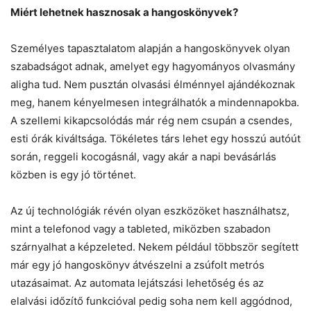
Miért lehetnek hasznosak a hangoskönyvek?
Személyes tapasztalatom alapján a hangoskönyvek olyan
szabadságot adnak, amelyet egy hagyományos olvasmány
aligha tud. Nem pusztán olvasási élménnyel ajándékoznak
meg, hanem kényelmesen integrálhatók a mindennapokba.
A szellemi kikapcsolódás már rég nem csupán a csendes,
esti órák kiváltsága. Tökéletes társ lehet egy hosszú autóút
során, reggeli kocogásnál, vagy akár a napi bevásárlás
közben is egy jó történet.
Az új technológiák révén olyan eszközöket használhatsz,
mint a telefonod vagy a tableted, miközben szabadon
szárnyalhat a képzeleted. Nekem például többször segített
már egy jó hangoskönyv átvészelni a zsúfolt metrós
utazásaimat. Az automata lejátszási lehetőség és az
elalvási időzítő funkcióval pedig soha nem kell aggódnod,