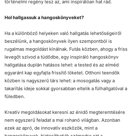
történelmi regény lesz az, ami inspirálóan hat rád.
Hol hallgassuk a hangoskönyveket?
Ha a különböző helyeken való hallgatás lehetőségeiről
beszélünk, a hangoskönyvek ilyen szempontból is
rugalmas megoldást kínálnak. Futás közben, ahogy a friss
levegőt szívod a tüdődbe, egy inspiráló hangoskönyv
hallgatása duplán hatásos lehet: a tested és az elméd
egyaránt kap egyfajta frissítő löketet. Otthoni teendők
közben is nagyszerű társ lehet: a mosogatás vagy a
takarítás ideje sokkal gyorsabban eltelik a fülhallgatóval a
füledben.
Kreatív megoldásokat keresni az énidő megteremtésére
nem egyszerű feladat a mai rohanó világban. Azonban
ezek az apró, de innovatív eszközök, mint a
hangoskönyvek, biztosíthatják számodra azt a