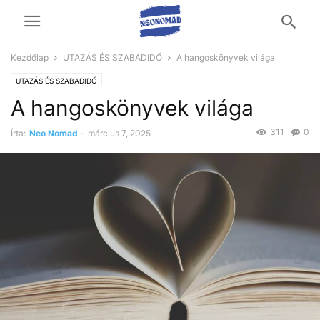
Kezdőlap
UTAZÁS ÉS SZABADIDŐ
A hangoskönyvek világa
UTAZÁS ÉS SZABADIDŐ
A hangoskönyvek világa
311
0
Írta:
Neo Nomad
-
március 7, 2025