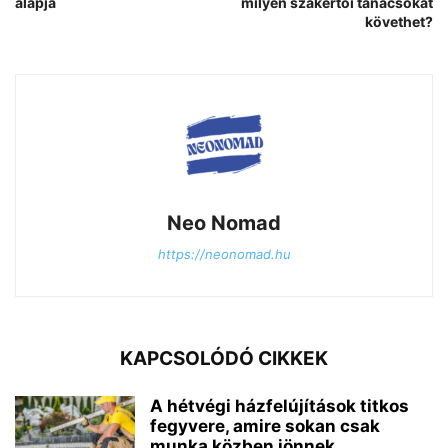
alapja
milyen szakértői tanácsokat
követhet?
Neo Nomad
https://neonomad.hu
KAPCSOLÓDÓ CIKKEK
A hétvégi házfelújítások titkos
fegyvere, amire sokan csak
munka közben jönnek...