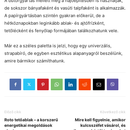
A bútorgyártás mellett még a hajóépítésben is használják,
de sokszor bányafaként és vasúti talpfaként is alkalmazzák.
A papírgyártásban szintén gyakran előkerül, de a
hétköznapokban leginkább ablak- és ajtófrízként,
tetőlécként és fenyőlap formájában találkozhatunk vele.
Már ez a széles paletta is jelzi, hogy egy univerzális,
strapabíró, de egyben esztétikus alapanyagról beszélünk,
amire bármikor számíthatunk.
Előző cikk
Következő cikk
Roto tetőablak – a korszerű
Mire kell figyelnie, amikor
energetikai megoldások
kulcsszéfet vásárol, és