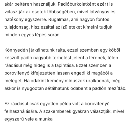
akár beltéren használjuk. Padlóburkolatként ezért is
választják az esetek többségében, mivel látványos és
hatékony egyszerre. Rugalmas, ami nagyon fontos
tulajdonság, hisz ezáltal az ízületeket kímélni tudjuk
minden egyes lépés során.
Könnyedén járkálhatunk rajta, ezzel szemben egy kőből
készült padló nagyobb terhelést jelent a térdnek, télen
ráadásul még hideg is a tapintása. Ezzel szemben a
borovifenyő kifejezetten lassan engedi ki magából a
meleget. Ha odakint kemény mínuszok uralkodnak, még
akkor is nyugodtan sétálhatunk odabent a padlón mezítláb.
Ez ráadásul csak egyetlen példa volt a borovifenyő
felhasználására. A szakemberek gyakran választják, mivel
egyszerű vele a munka.