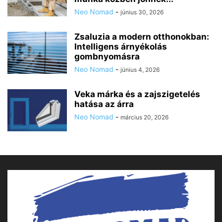
Neo Nomad
-
június 30, 2026
Zsaluzia a modern otthonokban:
Intelligens árnyékolás
gombnyomásra
Neo Nomad
-
június 4, 2026
Veka márka és a zajszigetelés
hatása az árra
Neo Nomad
-
március 20, 2026