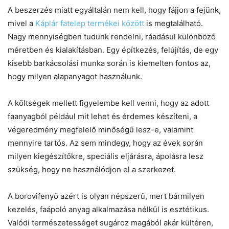
A beszerzés miatt egyáltalán nem kell, hogy fájjon a fejünk,
mivel a
Káplár fatelep termékei között
is megtalálható.
Nagy mennyiségben tudunk rendelni, ráadásul különböző
méretben és kialakításban. Egy építkezés, felújítás, de egy
kisebb barkácsolási munka során is kiemelten fontos az,
hogy milyen alapanyagot használunk.
A költségek mellett figyelembe kell venni, hogy az adott
faanyagból például mit lehet és érdemes készíteni, a
végeredmény megfelelő minőségű lesz-e, valamint
mennyire tartós. Az sem mindegy, hogy az évek során
milyen kiegészítőkre, speciális eljárásra, ápolásra lesz
szükség, hogy ne használódjon el a szerkezet.
A borovifenyő azért is olyan népszerű, mert bármilyen
kezelés, faápoló anyag alkalmazása nélkül is esztétikus.
Valódi természetességet sugároz magából akár kültéren,