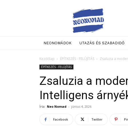
Neo
Nomad
NEONOMÁDOK
UTAZÁS ÉS SZABADIDŐ
Kezdőlap
ÉPÍTKEZÉS - FELÚJÍTÁS
Zsaluzia a moder
ÉPÍTKEZÉS - FELÚJÍTÁS
Zsaluzia a mode
Intelligens árn
Írta:
Neo Nomad
-
június 4, 2026
Facebook
Twitter
Pi