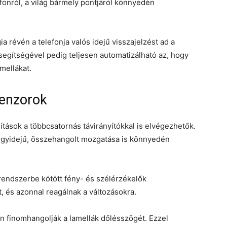
fonról, a világ bármely pontjáról könnyedén
 révén a telefonja valós idejű visszajelzést ad a
segítségével pedig teljesen automatizálható az, hogy
mellákat.
zenzorok
lítások a többcsatornás távirányítókkal is elvégezhetők.
 egyidejű, összehangolt mozgatása is könnyedén
 rendszerbe kötött fény- és szélérzékelők
, és azonnal reagálnak a változásokra.
 finomhangolják a lamellák dőlésszögét. Ezzel