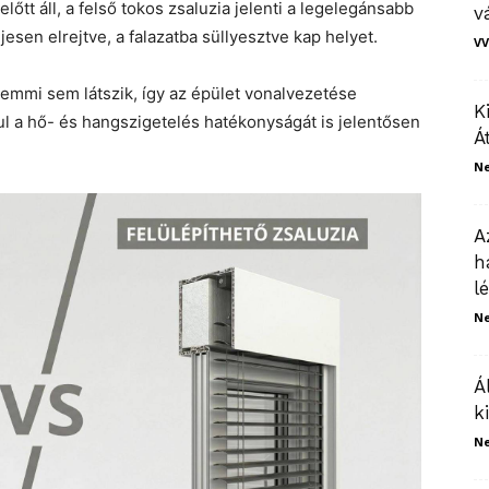
lőtt áll, a felső tokos zsaluzia jelenti a legelegánsabb
v
jesen elrejtve, a falazatba süllyesztve kap helyet.
VV
semmi sem látszik, így az épület vonalvezetése
K
sul a hő- és hangszigetelés hatékonyságát is jelentősen
Á
N
A
h
l
N
Á
k
N