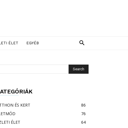
LETI ÉLET
EGYÉB
ATEGÓRIÁK
TTHON ÉS KERT
86
LETMÓD
76
ZLETI ÉLET
64