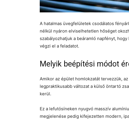
A hatalmas üvegfelületek csodálatos fényár
nélkül nyáron elviselhetetlen hőséget okoz
szabályozhatjuk a beáramló napfényt, hogy
végzi el a feladatot.
Melyik beépítési módot é
Amikor az épület homlokzatát tervezzük, az
legpraktikusabb változat a külső öntartó zsa
kerül.
Ez a lefutósíneken nyugvó masszív alumínium
megjelenése pedig kifejezetten modern, ipar