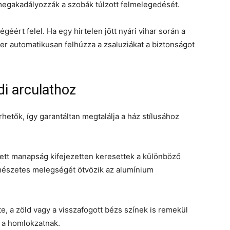
 megakadályozzák a szobák túlzott felmelegedését.
géért felel. Ha egy hirtelen jött nyári vihar során a
er automatikusan felhúzza a zsaluziákat a biztonságot
i arculathoz
rhetők, így garantáltan megtalálja a ház stílusához
lett manapság kifejezetten keresettek a különböző
ermészetes melegségét ötvözik az alumínium
, a zöld vagy a visszafogott bézs színek is remekül
a a homlokzatnak.