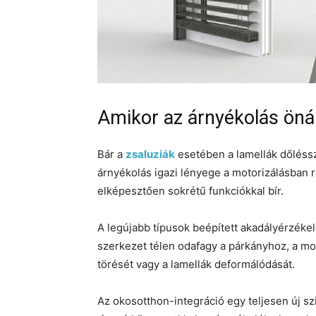
Amikor az árnyékolás önál
Bár a
zsaluziák
esetében a lamellák dőlésszög
árnyékolás igazi lényege a motorizálásban 
elképesztően sokrétű funkciókkal bír.
A legújabb típusok beépített akadályérzék
szerkezet télen odafagy a párkányhoz, a mo
törését vagy a lamellák deformálódását.
Az okosotthon-integráció egy teljesen új 