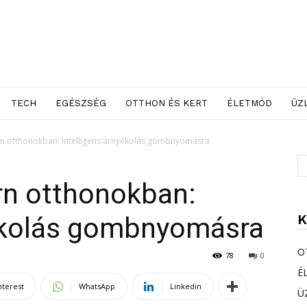
TECH
EGÉSZSÉG
OTTHON ÉS KERT
ÉLETMÓD
ÜZ
n otthonokban: Intelligens árnyékolás gombnyomásra
rn otthonokban:
K
yékolás gombnyomásra
O
78
0
É
nterest
WhatsApp
Linkedin
Ü