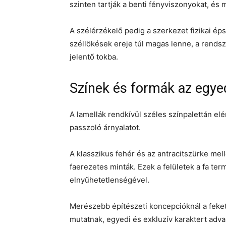
szinten tartják a benti fényviszonyokat, és
A szélérzékelő pedig a szerkezet fizikai épsé
széllökések ereje túl magas lenne, a rendsz
jelentő tokba.
Színek és formák az egyed
A lamellák rendkívül széles színpalettán elé
passzoló árnyalatot.
A klasszikus fehér és az antracitszürke mel
faerezetes minták. Ezek a felületek a fa t
elnyűhetetlenségével.
Merészebb építészeti koncepcióknál a fekete
mutatnak, egyedi és exkluzív karaktert adv