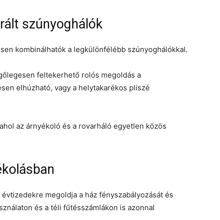
grált szúnyoghálók
esen kombinálhatók a legkülönfélébb szúnyoghálókkal.
ggőlegesen feltekerhető rolós megoldás a
esen elhúzható, vagy a helytakarékos pliszé
.
ahol az árnyékoló és a rovarháló egyetlen közös
yékolásban
e évtizedekre megoldja a ház fényszabályozását és
ználaton és a téli fűtésszámlákon is azonnal