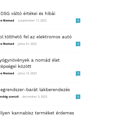
 DSG váltó értékei és hibái
eo Nomad
-
szeptember 17, 2022
0
ol tölthető fel az elektromos autó
eo Nomad
-
július 31, 2022
0
yógynövények a nomád élet
zépségei között
eo Nomad
-
július 13, 2023
0
degrendszer-barát lakberendezés
ndég szerző
-
december 5, 2025
0
ilyen kannabisz terméket érdemes