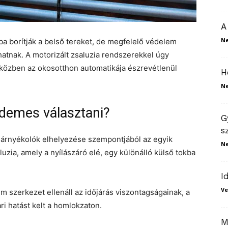
A
N
ba borítják a belső tereket, de megfelelő védelem
hatnak. A motorizált zsaluzia rendszerekkel úgy
 közben az okosotthon automatikája észrevétlenül
H
N
rdemes választani?
G
s
 árnyékolók elhelyezése szempontjából az egyik
N
luzia, amely a nyílászáró elé, egy különálló külső tokba
I
Ve
 szerkezet ellenáll az időjárás viszontagságainak, a
i hatást kelt a homlokzaton.
M