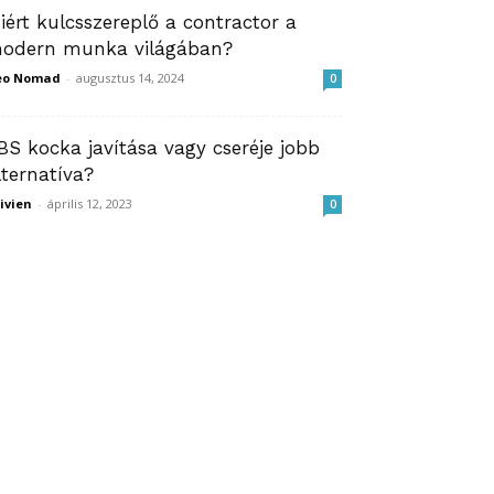
iért kulcsszereplő a contractor a
odern munka világában?
eo Nomad
-
augusztus 14, 2024
0
BS kocka javítása vagy cseréje jobb
lternatíva?
ivien
-
április 12, 2023
0