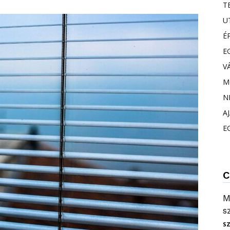
T
U
É
E
V
M
N
A
E
C
M
s
S