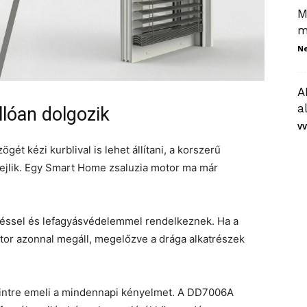
M
m
N
A
a
lóan dolgozik
VV
ét kézi kurblival is lehet állítani, a korszerű
rejlik. Egy Smart Home zsaluzia motor ma már
eléssel és lefagyásvédelemmel rendelkeznek. Ha a
tor azonnal megáll, megelőzve a drága alkatrészek
szintre emeli a mindennapi kényelmet. A DD7006A