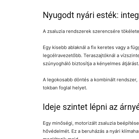
Nyugodt nyári esték: inte
A zsaluzia rendszerek szerencsére tökélet
Egy kisebb ablaknál a fix keretes vagy a fü
legcélravezetőbb. Teraszajtóknál a vízszint
szúnyogháló biztosítja a kényelmes átjárást
A legokosabb döntés a kombinált rendszer, 
tokban foglal helyet.
Ideje szintet lépni az árn
Egy minőségi, motorizált zsaluzia beépítés
hővédelmét. Ez a beruházás a nyári klímahas