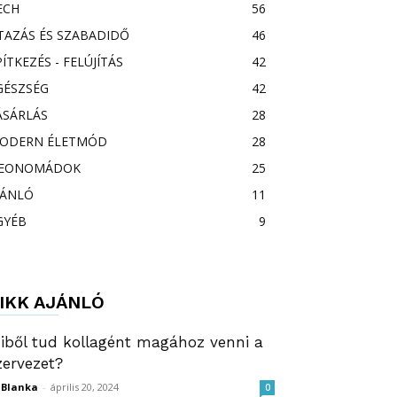
ECH
56
TAZÁS ÉS SZABADIDŐ
46
PÍTKEZÉS - FELÚJÍTÁS
42
GÉSZSÉG
42
ÁSÁRLÁS
28
ODERN ÉLETMÓD
28
EONOMÁDOK
25
JÁNLÓ
11
GYÉB
9
IKK AJÁNLÓ
iből tud kollagént magához venni a
zervezet?
ZBlanka
-
április 20, 2024
0