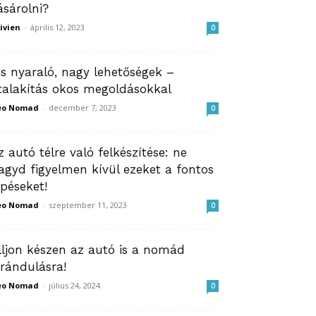
ásárolni?
ivien
-
április 12, 2023
0
is nyaraló, nagy lehetőségek –
talakítás okos megoldásokkal
eo Nomad
-
december 7, 2023
0
z autó télre való felkészítése: ne
agyd figyelmen kívül ezeket a fontos
épéseket!
eo Nomad
-
szeptember 11, 2023
0
lljon készen az autó is a nomád
irándulásra!
eo Nomad
-
július 24, 2024
0