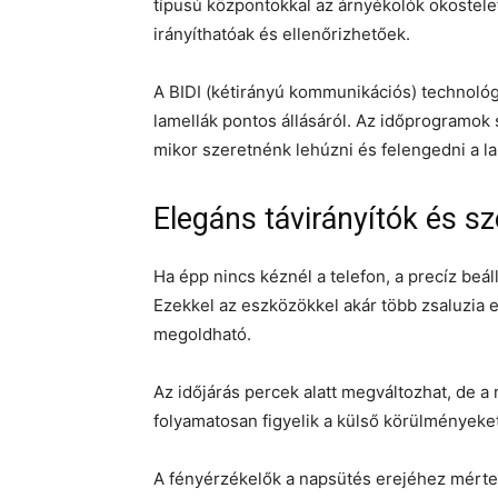
típusú központokkal az árnyékolók okostele
irányíthatóak és ellenőrizhetőek.
A BIDI (kétirányú kommunikációs) technológia
lamellák pontos állásáról. Az időprogramok 
mikor szeretnénk lehúzni és felengedni a la
Elegáns távirányítók és s
Ha épp nincs kéznél a telefon, a precíz beál
Ezekkel az eszközökkel akár több zsaluzia
megoldható.
Az időjárás percek alatt megváltozhat, de a
folyamatosan figyelik a külső körülményeket
A fényérzékelők a napsütés erejéhez mérten