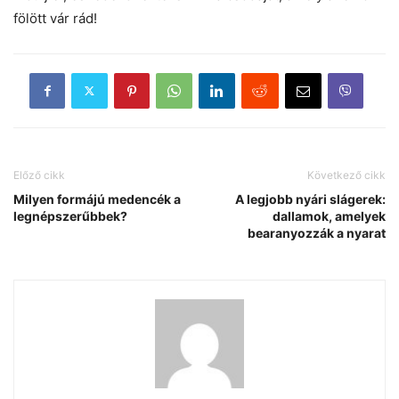
fölött vár rád!
Előző cikk
Következő cikk
Milyen formájú medencék a
A legjobb nyári slágerek:
legnépszerűbbek?
dallamok, amelyek
bearanyozzák a nyarat