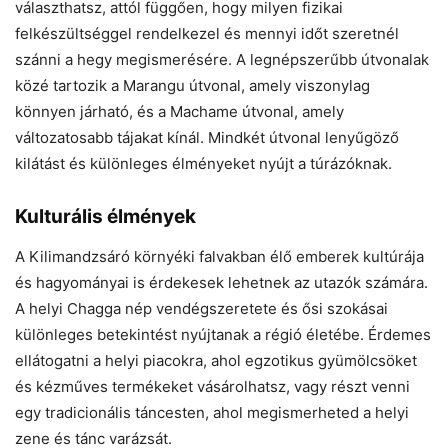
választhatsz, attól függően, hogy milyen fizikai
felkészültséggel rendelkezel és mennyi időt szeretnél
szánni a hegy megismerésére. A legnépszerűbb útvonalak
közé tartozik a Marangu útvonal, amely viszonylag
könnyen járható, és a Machame útvonal, amely
változatosabb tájakat kínál. Mindkét útvonal lenyűgöző
kilátást és különleges élményeket nyújt a túrázóknak.
Kulturális élmények
A Kilimandzsáró környéki falvakban élő emberek kultúrája
és hagyományai is érdekesek lehetnek az utazók számára.
A helyi Chagga nép vendégszeretete és ősi szokásai
különleges betekintést nyújtanak a régió életébe. Érdemes
ellátogatni a helyi piacokra, ahol egzotikus gyümölcsöket
és kézműves termékeket vásárolhatsz, vagy részt venni
egy tradicionális táncesten, ahol megismerheted a helyi
zene és tánc varázsát.