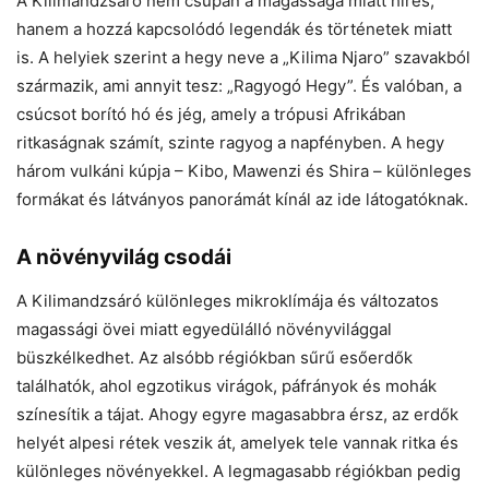
A Kilimandzsáró nem csupán a magassága miatt híres,
hanem a hozzá kapcsolódó legendák és történetek miatt
is. A helyiek szerint a hegy neve a „Kilima Njaro” szavakból
származik, ami annyit tesz: „Ragyogó Hegy”. És valóban, a
csúcsot borító hó és jég, amely a trópusi Afrikában
ritkaságnak számít, szinte ragyog a napfényben. A hegy
három vulkáni kúpja – Kibo, Mawenzi és Shira – különleges
formákat és látványos panorámát kínál az ide látogatóknak.
A növényvilág csodái
A Kilimandzsáró különleges mikroklímája és változatos
magassági övei miatt egyedülálló növényvilággal
büszkélkedhet. Az alsóbb régiókban sűrű esőerdők
találhatók, ahol egzotikus virágok, páfrányok és mohák
színesítik a tájat. Ahogy egyre magasabbra érsz, az erdők
helyét alpesi rétek veszik át, amelyek tele vannak ritka és
különleges növényekkel. A legmagasabb régiókban pedig