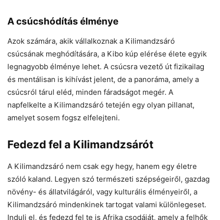
A csúcshódítás élménye
Azok számára, akik vállalkoznak a Kilimandzsáró
csúcsának meghódítására, a Kibo kúp elérése élete egyik
legnagyobb élménye lehet. A csúcsra vezető út fizikailag
és mentálisan is kihívást jelent, de a panoráma, amely a
csúcsról tárul eléd, minden fáradságot megér. A
napfelkelte a Kilimandzsáró tetején egy olyan pillanat,
amelyet sosem fogsz elfelejteni.
Fedezd fel a Kilimandzsárót
A Kilimandzsáró nem csak egy hegy, hanem egy életre
szóló kaland. Legyen szó természeti szépségeiről, gazdag
növény- és állatvilágáról, vagy kulturális élményeiről, a
Kilimandzsáró mindenkinek tartogat valami különlegeset.
Indulj el, és fedezd fel te is Afrika csodáját, amely a felhők