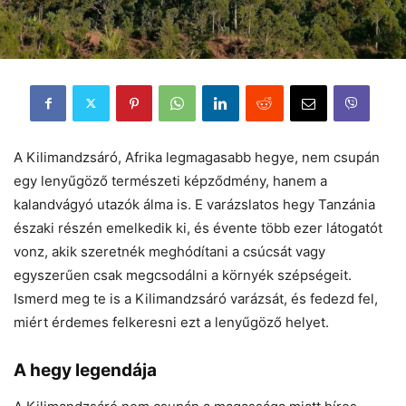
A Kilimandzsáró, Afrika legmagasabb hegye, nem csupán
egy lenyűgöző természeti képződmény, hanem a
kalandvágyó utazók álma is. E varázslatos hegy Tanzánia
északi részén emelkedik ki, és évente több ezer látogatót
vonz, akik szeretnék meghódítani a csúcsát vagy
egyszerűen csak megcsodálni a környék szépségeit.
Ismerd meg te is a Kilimandzsáró varázsát, és fedezd fel,
miért érdemes felkeresni ezt a lenyűgöző helyet.
A hegy legendája