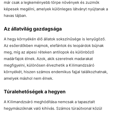
már csak a legkeményebb törpe növények és zuzmók
képesek megélni, amelyek különleges látványt nyújtanak a
havas tájban.
Az állatvilág gazdagsága
A hegy környékén élő állatok sokszínűsége is lenyűgöző.
Az esőerdőkben majmok, elefántok és leopárdok bújnak
meg, míg az alpesi réteken antilopok és különböző
madárfajok élnek. Azok, akik szeretnek madarakat
megfigyelni, különösen élvezhetik a Kilimandzsáró
környékét, hiszen számos endemikus fajjal találkozhatnak,
amelyek máshol nem élnek.
Túralehetőségek a hegyen
A Kilimandzsáró meghódítása nemcsak a tapasztalt
hegymászóknak való kihívás. Számos túraútvonal közül