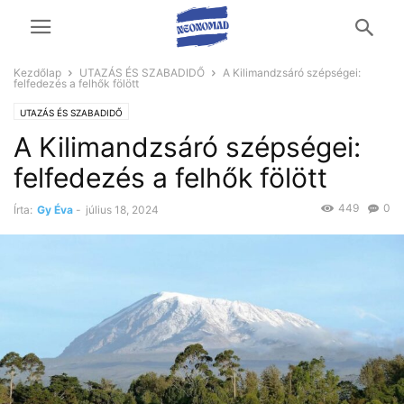
Kezdőlap
UTAZÁS ÉS SZABADIDŐ
A Kilimandzsáró szépségei:
felfedezés a felhők fölött
UTAZÁS ÉS SZABADIDŐ
A Kilimandzsáró szépségei:
felfedezés a felhők fölött
449
0
Írta:
Gy Éva
-
július 18, 2024