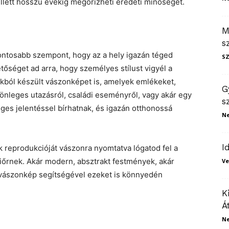
llett hosszú évekig megőrizheti eredeti minőségét.
M
s
ontosabb szempont, hogy az a hely igazán téged
S
őséget ad arra, hogy személyes stílust vigyél a
ókból készült vászonképet is, amelyek emlékeket,
G
önleges utazásról, családi eseményről, vagy akár egy
s
eges jelentéssel bírhatnak, és igazán otthonossá
N
I
k reprodukcióját vászonra nyomtatva lógatod fel a
riőrnek. Akár modern, absztrakt festmények, akár
Ve
a vászonkép segítségével ezeket is könnyedén
K
Á
N