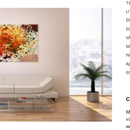
T
U
É
E
V
M
N
A
E
C
M
v
VV