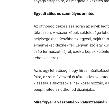
anyaga strapabíró, és megfelelő kezelés me
Egyedi stílus és személyes érintés
Az otthonod dekorálása során az egyik legf
tükrözzön. A vászonképek sokfélesége lehet
helyiségekbe. Készíthetsz egyedi, saját fot
élményeket idéznek fel. Legyen szó egy kül
szép természeti tájról, ezek a képek különl
tehetik a tereket.
Az is egy lehetőség, hogy híres műalkotáso
falra, ezzel művészeti értéket adva az ente
klasszikus alkotások állnak közel hozzád, 
beépítheted az otthonod dizájnjába.
Mire figyelj a vászonkép kiválasztásánál?