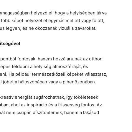
emmagasságban helyezd el, hogy a helyiségben járva
több képet helyezel el egymás mellett vagy fölött,
us legyen, és ne okozzanak vizuális zavarokat.
ítségével
pontból fontosak, hanem hozzájárulnak az otthon
képes feldobni a helyiség atmoszféráját, és
ni. Ha például természetközeli képeket választasz,
jól jöhet a hálószobában vagy a pihenőzónában.
reatív energiát sugározhatnak, így tökéletesek
n, ahol az inspiráció és a frissesség fontos. Az
ehát nem csupán díszítőelemek, hanem a lakásod