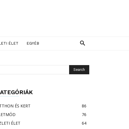
LETI ÉLET
EGYÉB
ATEGÓRIÁK
TTHON ÉS KERT
86
LETMÓD
76
ZLETI ÉLET
64