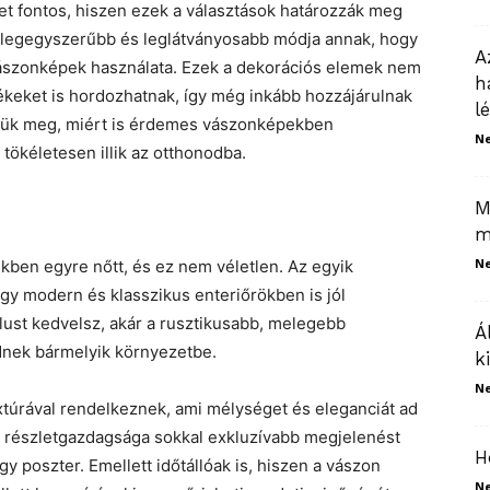
t fontos, hiszen ezek a választások határozzák meg
ik legegyszerűbb és leglátványosabb módja annak, hogy
A
vászonképek használata. Ezek a dekorációs elemek nem
h
ékeket is hordozhatnak, így még inkább hozzájárulnak
l
zük meg, miért is érdemes vászonképekben
N
tökéletesen illik az otthonodba.
M
m
N
ben egyre nőtt, és ez nem véletlen. Az egyik
y modern és klasszikus enteriőrökben is jól
tílust kedvelsz, akár a rusztikusabb, melegebb
Á
dnek bármelyik környezetbe.
k
N
túrával rendelkeznek, ami mélységet és eleganciát ad
k részletgazdagsága sokkal exkluzívabb megjelenést
H
y poszter. Emellett időtállóak is, hiszen a vászon
N