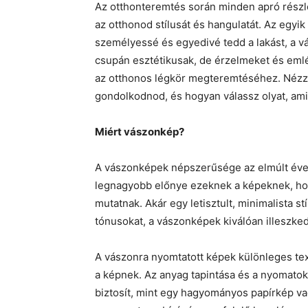
Az otthonteremtés során minden apró részle
az otthonod stílusát és hangulatát. Az egy
személyessé és egyedivé tedd a lakást, a 
csupán esztétikusak, de érzelmeket és eml
az otthonos légkör megteremtéséhez. Néz
gondolkodnod, és hogyan válassz olyat, ami 
Miért vászonkép?
A vászonképek népszerűsége az elmúlt évek
legnagyobb előnye ezeknek a képeknek, hog
mutatnak. Akár egy letisztult, minimalista s
tónusokat, a vászonképek kiválóan illeszke
A vászonra nyomtatott képek különleges tex
a képnek. Az anyag tapintása és a nyomato
biztosít, mint egy hagyományos papírkép vag