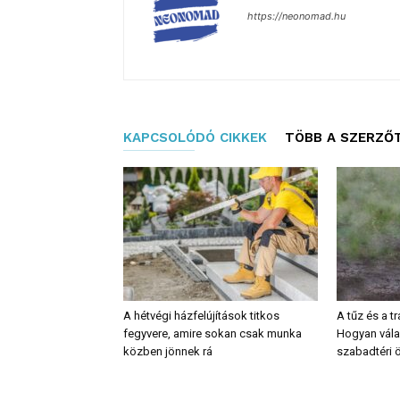
https://neonomad.hu
KAPCSOLÓDÓ CIKKEK
TÖBB A SZERZŐ
A hétvégi házfelújítások titkos
A tűz és a t
fegyvere, amire sokan csak munka
Hogyan vála
közben jönnek rá
szabadtéri