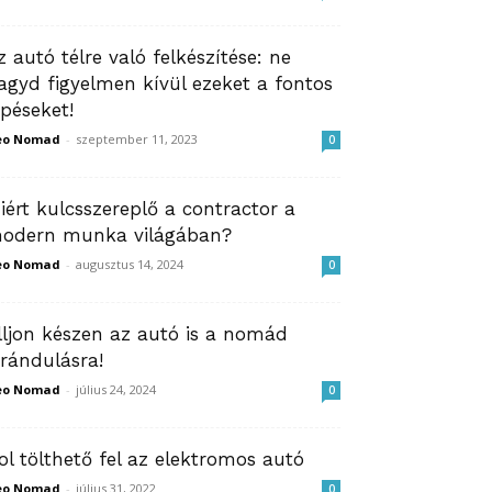
z autó télre való felkészítése: ne
agyd figyelmen kívül ezeket a fontos
épéseket!
eo Nomad
-
szeptember 11, 2023
0
iért kulcsszereplő a contractor a
odern munka világában?
eo Nomad
-
augusztus 14, 2024
0
lljon készen az autó is a nomád
irándulásra!
eo Nomad
-
július 24, 2024
0
ol tölthető fel az elektromos autó
eo Nomad
-
július 31, 2022
0