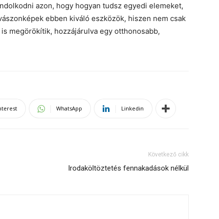
dolkodni azon, hogy hogyan tudsz egyedi elemeket,
A vászonképek ebben kiváló eszközök, hiszen nem csak
it is megörökítik, hozzájárulva egy otthonosabb,
nterest
WhatsApp
Linkedin
Következő cikk
Irodaköltöztetés fennakadások nélkül