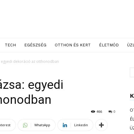
TECH
EGÉSZSÉG
OTTHON ÉS KERT
ÉLETMÓD
ÜZ
: egyedi dekoráció az otthonodban
zsa: egyedi
K
thonodban
O
466
0
É
nterest
WhatsApp
Linkedin
Ü