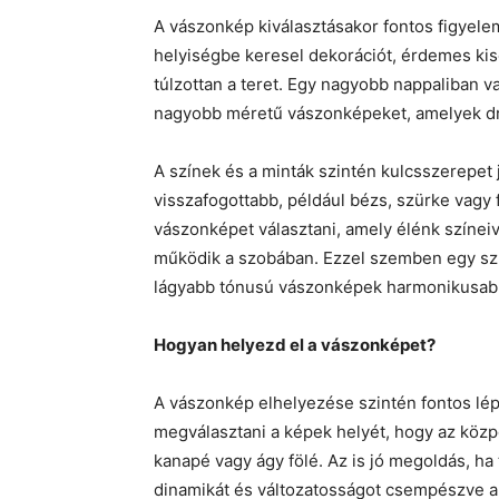
A vászonkép kiválasztásakor fontos figyele
helyiségbe keresel dekorációt, érdemes kis
túlzottan a teret. Egy nagyobb nappaliban 
nagyobb méretű vászonképeket, amelyek dr
A színek és a minták szintén kulcsszerepet 
visszafogottabb, például bézs, szürke vagy 
vászonképet választani, amely élénk színeiv
működik a szobában. Ezzel szemben egy sz
lágyabb tónusú vászonképek harmonikusabb
Hogyan helyezd el a vászonképet?
A vászonkép elhelyezése szintén fontos lé
megválasztani a képek helyét, hogy az közp
kanapé vagy ágy fölé. Az is jó megoldás, ha t
dinamikát és változatosságot csempészve a 