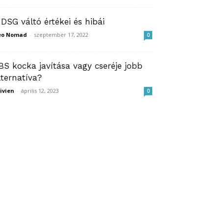
 DSG váltó értékei és hibái
eo Nomad
-
szeptember 17, 2022
0
BS kocka javítása vagy cseréje jobb
lternatíva?
ivien
-
április 12, 2023
0