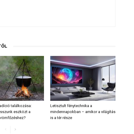
TŐL
radíció találkozása:
Letisztult fénytechnika a
sszunk eszközt a
mindennapokban – amikor a világítás
 örömfőzéshez?
is a tér része