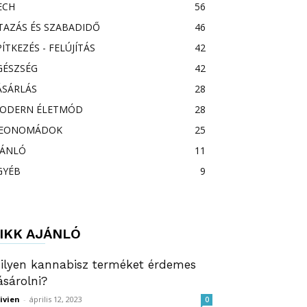
ECH
56
TAZÁS ÉS SZABADIDŐ
46
PÍTKEZÉS - FELÚJÍTÁS
42
GÉSZSÉG
42
ÁSÁRLÁS
28
ODERN ÉLETMÓD
28
EONOMÁDOK
25
JÁNLÓ
11
GYÉB
9
IKK AJÁNLÓ
ilyen kannabisz terméket érdemes
ásárolni?
ivien
-
április 12, 2023
0