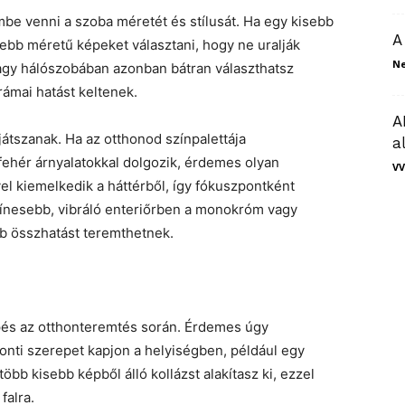
mbe venni a szoba méretét és stílusát. Ha egy kisebb
A
ebb méretű képeket választani, hogy ne uralják
N
vagy hálószobában azonban bátran választhatsz
ámai hatást keltenek.
A
játszanak. Ha az otthonod színpalettája
a
fehér árnyalatokkal dolgozik, érdemes olyan
VV
el kiemelkedik a háttérből, így fókuszpontként
ínesebb, vibráló enteriőrben a monokróm vagy
 összhatást teremthetnek.
pés az otthonteremtés során. Érdemes úgy
onti szerepet kapjon a helyiségben, például egy
öbb kisebb képből álló kollázst alakítasz ki, ezzel
falra.