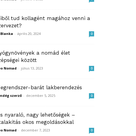
iből tud kollagént magához venni a
zervezet?
ZBlanka
-
április 20, 2024
0
yógynövények a nomád élet
zépségei között
eo Nomad
-
július 13, 2023
0
degrendszer-barát lakberendezés
ndég szerző
-
december 5, 2025
0
is nyaraló, nagy lehetőségek –
talakítás okos megoldásokkal
eo Nomad
-
december 7, 2023
0