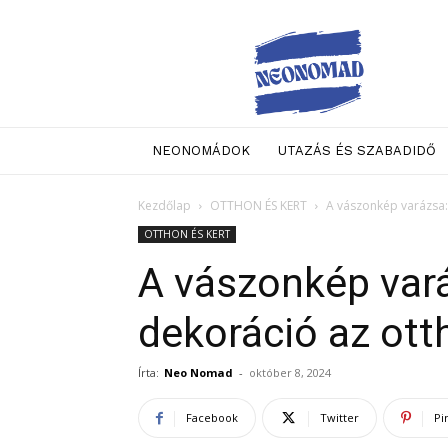
Neo
Nomad
NEONOMÁDOK
UTAZÁS ÉS SZABADIDŐ
Kezdőlap
OTTHON ÉS KERT
A vászonkép varázsa
OTTHON ÉS KERT
A vászonkép vará
dekoráció az ot
Írta:
Neo Nomad
-
október 8, 2024
Facebook
Twitter
Pi