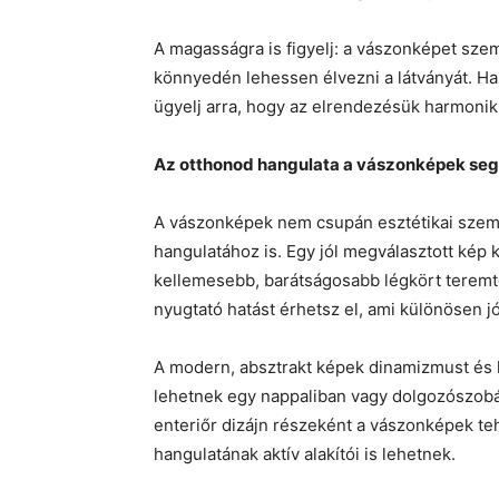
A magasságra is figyelj: a vászonképet sz
könnyedén lehessen élvezni a látványát. Ha 
ügyelj arra, hogy az elrendezésük harmonik
Az otthonod hangulata a vászonképek seg
A vászonképek nem csupán esztétikai szem
hangulatához is. Egy jól megválasztott kép 
kellemesebb, barátságosabb légkört teremte
nyugtató hatást érhetsz el, ami különösen 
A modern, absztrakt képek dinamizmust és k
lehetnek egy nappaliban vagy dolgozószobába
enteriőr dizájn részeként a vászonképek t
hangulatának aktív alakítói is lehetnek.