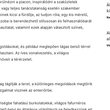
rülnézni a piacon, inspirálódni a szaküzletek
Á
, vagy teljes tanácstalanság esetén szakember
k
inek kicsi a fürdője, az tudjon róla, egy kis méretű,
N
zoba is berendezhető stílusosan és felhasználóbarát
ztalat, valamint ezek alapján választott színek,
A
a
VV
goldásokat, és például meglepően tágas belső térrel
sztani. Az íves vonalvezetés, a világos
növeli a térérzetet.
ilag tágítják a teret, a különleges megoldások megtörik
izgalmat visznek az enteriőrbe.
ségbe fahatású burkolatokkal, világos fafurnéros
elő helyi és általános világításról se feledkezzünk el!