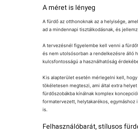
A méret is lényeg
A fürdő az otthonoknak az a helyisége, amel
ad a mindennapi tisztálkodásnak, és jellem
A tervezésnél figyelembe kell venni a fürdő
és nem utolsósorban a rendelkezésre álló h
kulcsfontosságú a használhatóság érdekéb
Kis alapterület esetén mérlegelni kell, hog
tökéletesen megteszi, ami által extra helyet
fürdőszobákba kínálnak komplex koncepció
formatervezett, helytakarékos, egymáshoz i
is.
Felhasználóbarát, stílusos für