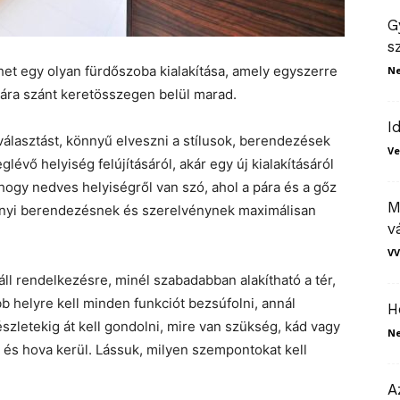
G
s
het egy olyan fürdőszoba kialakítása, amely egyszerre
N
tására szánt keretösszegen belül marad.
I
választást, könnyű elveszni a stílusok, berendezések
Ve
évő helyiség felújításáról, akár egy új kialakításáról
hogy nedves helyiségről van szó, ahol a pára és a gőz
M
nnyi berendezésnek és szerelvénynek maximálisan
v
VV
ll rendelkezésre, minél szabadabban alakítható a tér,
 helyre kell minden funkciót bezsúfolni, annál
H
zletekig át kell gondolni, mire van szükség, kád vagy
N
mi és hova kerül. Lássuk, milyen szempontokat kell
A