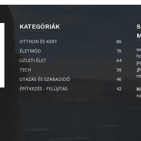
KATEGÓRIÁK
S
M
OTTHON ÉS KERT
86
w
ÉLETMÓD
76
h
ÜZLETI ÉLET
64
p
gl
TECH
56
n
UTAZÁS ÉS SZABADIDŐ
46
ÉPÍTKEZÉS - FELÚJÍTÁS
42
K
na