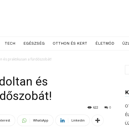
TECH
EGÉSZSÉG
OTTHON ÉS KERT
ÉLETMÓD
ÜZ
an és praktikusan a fürdőszobát!
ndoltan és
K
rdőszobát!
O
622
0
É
nterest
WhatsApp
Linkedin
Ü