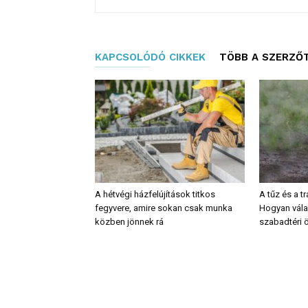
KAPCSOLÓDÓ CIKKEK
TÖBB A SZERZŐ
A hétvégi házfelújítások titkos
A tűz és a t
fegyvere, amire sokan csak munka
Hogyan vála
közben jönnek rá
szabadtéri