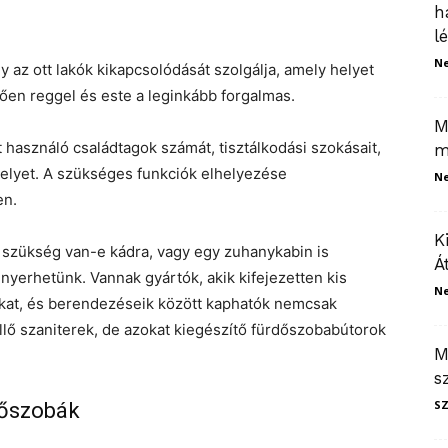
h
l
N
y az ott lakók kikapcsolódását szolgálja, amely helyet
zően reggel és este a leginkább forgalmas.
M
t használó családtagok számát, tisztálkodási szokásait,
m
elyet. A szükséges funkciók elhelyezése
N
en.
K
y szükség van-e kádra, vagy egy zuhanykabin is
Á
 nyerhetünk. Vannak gyártók, akik kifejezetten kis
N
kat, és berendezéseik között kaphatók nemcsak
llő szaniterek, de azokat kiegészítő fürdőszobabútorok
M
s
S
dőszobák