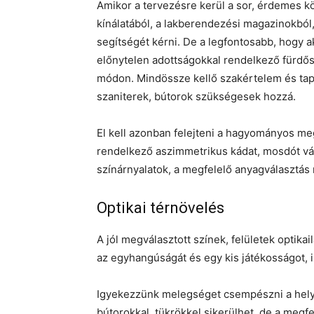
Amikor a tervezésre kerül a sor, érdemes kö
kínálatából, a lakberendezési magazinokból
segítségét kérni. De a legfontosabb, hogy ak
előnytelen adottságokkal rendelkező fürdős
módon. Mindössze kellő szakértelem és tapas
szaniterek, bútorok szükségesek hozzá.
El kell azonban felejteni a hagyományos me
rendelkező aszimmetrikus kádat, mosdót vála
színárnyalatok, a megfelelő anyagválasztás 
Optikai térnövelés
A jól megválasztott színek, felületek optika
az egyhangúságát és egy kis játékosságot, 
Igyekezzünk melegséget csempészni a helyi
bútorokkal, tükrökkel sikerülhet, de a megfel