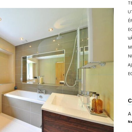
T
U
É
E
V
M
N
A
E
C
A
N