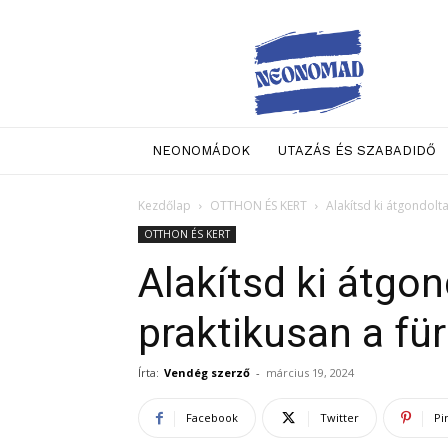
Neo
Nomad
NEONOMÁDOK
UTAZÁS ÉS SZABADIDŐ
Kezdőlap
OTTHON ÉS KERT
Alakítsd ki átgondolt
OTTHON ÉS KERT
Alakítsd ki átgo
praktikusan a fü
Írta:
Vendég szerző
-
március 19, 2024
Facebook
Twitter
Pi