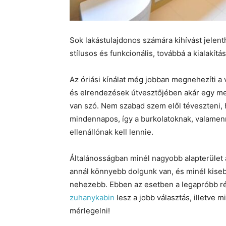
Sok lakástulajdonos számára kihívást jelent
stílusos és funkcionális, továbbá a kialakí
Az óriási kínálat még jobban megnehezíti a 
és elrendezések útvesztőjében akár egy megl
van szó. Nem szabad szem elől téveszteni, 
mindennapos, így a burkolatoknak, valame
ellenállónak kell lennie.
Általánosságban minél nagyobb alapterület á
annál könnyebb dolgunk van, és minél kisebb
nehezebb. Ebben az esetben a legapróbb rés
zuhanykabin
lesz a jobb választás, illetve 
mérlegelni!