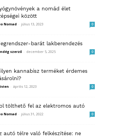
yógynövények a nomád élet
zépségei között
eo Nomad
-
július 13, 2023
0
degrendszer-barát lakberendezés
ndég szerző
-
december 5, 2025
0
ilyen kannabisz terméket érdemes
ásárolni?
ivien
-
április 12, 2023
0
ol tölthető fel az elektromos autó
eo Nomad
-
július 31, 2022
0
z autó télre való felkészítése: ne