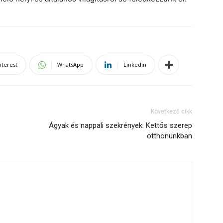
nterest
WhatsApp
Linkedin
Következő cikk
Ágyak és nappali szekrények: Kettős szerep
otthonunkban