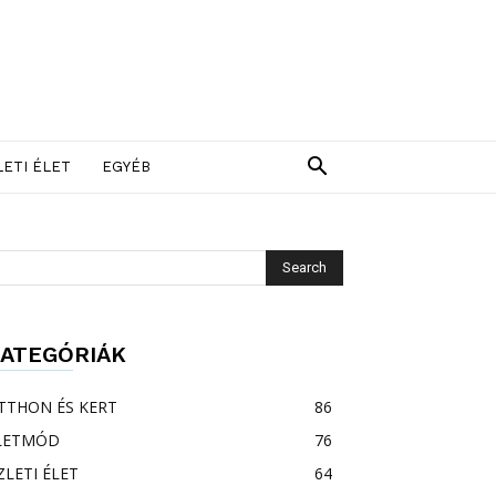
LETI ÉLET
EGYÉB
ATEGÓRIÁK
TTHON ÉS KERT
86
LETMÓD
76
ZLETI ÉLET
64