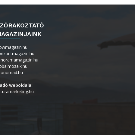
ZÓRAKOZTATÓ
AGAZINJAINK
owmagazin.hu
orizontmagazin.hu
anoramamagazin.hu
obalmozaik.hu
eonomad.hu
iadó weboldala:
turamarketing.hu