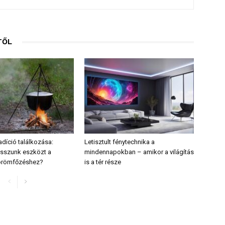
TŐL
radíció találkozása:
Letisztult fénytechnika a
sszunk eszközt a
mindennapokban – amikor a világítás
 örömfőzéshez?
is a tér része