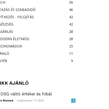
ECH
56
TAZÁS ÉS SZABADIDŐ
46
PÍTKEZÉS - FELÚJÍTÁS
42
GÉSZSÉG
42
ÁSÁRLÁS
28
ODERN ÉLETMÓD
28
EONOMÁDOK
25
JÁNLÓ
11
GYÉB
9
IKK AJÁNLÓ
 DSG váltó értékei és hibái
eo Nomad
-
szeptember 17, 2022
0