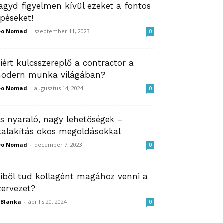
agyd figyelmen kívül ezeket a fontos
épéseket!
eo Nomad
-
szeptember 11, 2023
0
iért kulcsszereplő a contractor a
odern munka világában?
eo Nomad
-
augusztus 14, 2024
0
is nyaraló, nagy lehetőségek –
talakítás okos megoldásokkal
eo Nomad
-
december 7, 2023
0
iből tud kollagént magához venni a
zervezet?
ZBlanka
-
április 20, 2024
0