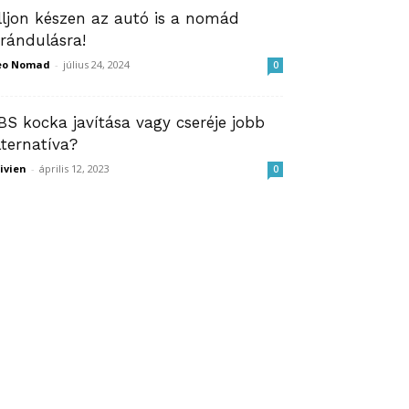
lljon készen az autó is a nomád
irándulásra!
eo Nomad
-
július 24, 2024
0
BS kocka javítása vagy cseréje jobb
lternatíva?
ivien
-
április 12, 2023
0