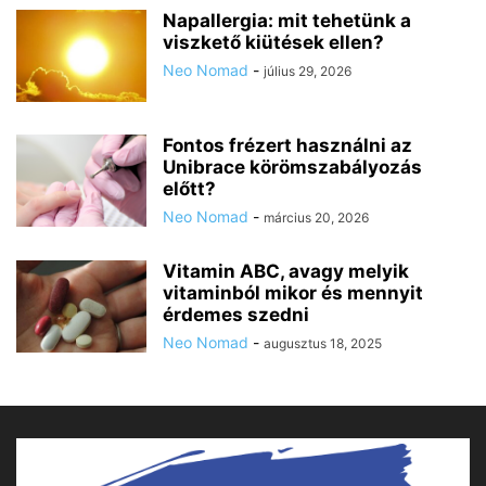
Napallergia: mit tehetünk a
viszkető kiütések ellen?
Neo Nomad
-
július 29, 2026
Fontos frézert használni az
Unibrace körömszabályozás
előtt?
Neo Nomad
-
március 20, 2026
Vitamin ABC, avagy melyik
vitaminból mikor és mennyit
érdemes szedni
Neo Nomad
-
augusztus 18, 2025