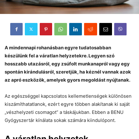
A mindennapi rohanásban egyre tudatosabban
készülünk fel a váratlan helyzetekre. Legyen szó
hosszabb utazásról, egy zsúfolt munkanapról vagy egy
spontán kirándulásról, szeretjük, ha kéznél vannak azok
az apró eszközök, amelyek gyors megoldást nyújtanak.
Az egészséggel kapcsolatos kellemetlenségek különösen
kiszámíthatatlanok, ezért egyre többen alakítanak ki saját
„vészhelyzeti csomagot” a táskájukban. Ebben a BENU
Gyógyszertár kínálata sokak számára kiindulópont.
A váratlan helyzetek