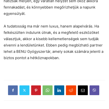
hátizsák mélyén, egy váratlan helyzet sem okoz akkora
fennakadást, és könnyebben megőrizhetjük a napunk
egyensúlyát.
A tudatosság ma már nem luxus, hanem alapelvárás. Ha
felkészülten indulunk útnak, és a megfelelő eszközöket
választjuk, akkor a kisebb kellemetlenségek sem tudják
elvenni a lendületünket. Ebben pedig megbízható partner
lehet a BENU Gyógyszertár, amely sokak számára jelenti a
biztos pontot a hétköznapokban.