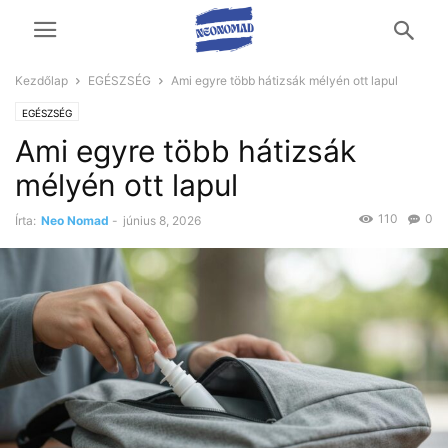
Kezdőlap
EGÉSZSÉG
Ami egyre több hátizsák mélyén ott lapul
EGÉSZSÉG
Ami egyre több hátizsák
mélyén ott lapul
110
0
Írta:
Neo Nomad
-
június 8, 2026