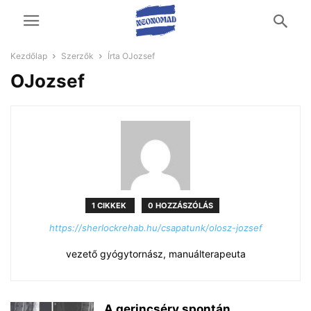
Kezdőlap
Szerzők
Írta OJozsef
OJozsef
1 CIKKEK
0 HOZZÁSZÓLÁS
https://sherlockrehab.hu/csapatunk/olosz-jozsef
vezető gyógytornász, manuálterapeuta
A gerincsérv spontán