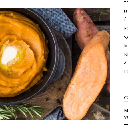
T
U
É
E
V
M
N
A
E
C
M
v
VV