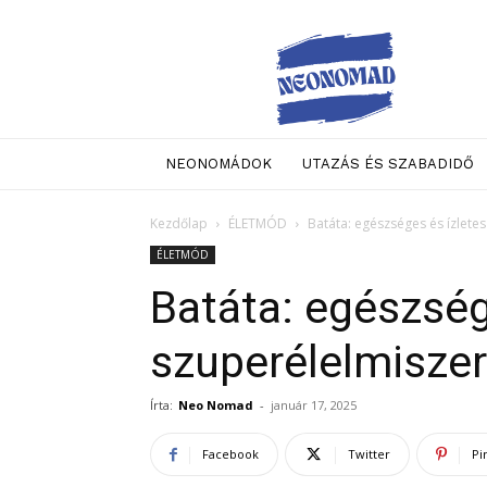
Neo
Nomad
NEONOMÁDOK
UTAZÁS ÉS SZABADIDŐ
Kezdőlap
ÉLETMÓD
Batáta: egészséges és ízlete
ÉLETMÓD
Batáta: egészség
szuperélelmiszer
Írta:
Neo Nomad
-
január 17, 2025
Facebook
Twitter
Pi