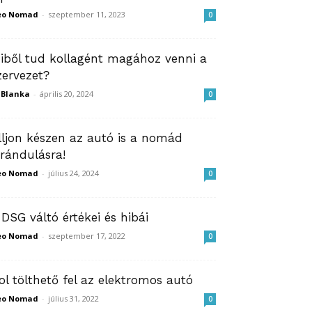
eo Nomad
-
szeptember 11, 2023
0
iből tud kollagént magához venni a
zervezet?
ZBlanka
-
április 20, 2024
0
lljon készen az autó is a nomád
irándulásra!
eo Nomad
-
július 24, 2024
0
 DSG váltó értékei és hibái
eo Nomad
-
szeptember 17, 2022
0
ol tölthető fel az elektromos autó
eo Nomad
-
július 31, 2022
0