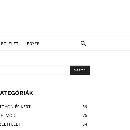
LETI ÉLET
EGYÉB
ATEGÓRIÁK
TTHON ÉS KERT
86
LETMÓD
76
ZLETI ÉLET
64