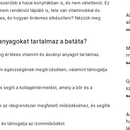
szerűbb a hazai konyhákban is, és nem véletlenül. Ez
em rendkívül tápláló is, tele van vitaminokkal és
A
eges, és hogyan érdemes elkészíteni? Nézzük meg
a
VV
anyagokat tartalmaz a batáta?
M
eg értékes vitamint és ásványi anyagot tartalmaz.
m
N
em egészségének megőrzésében, valamint támogatja
G
 segíti a kollagéntermelést, amely a bőr és a
s
N
k az idegrendszer megfelelő működéséhez, és segítik
A
h
t és támogatja az izomműködést.
l