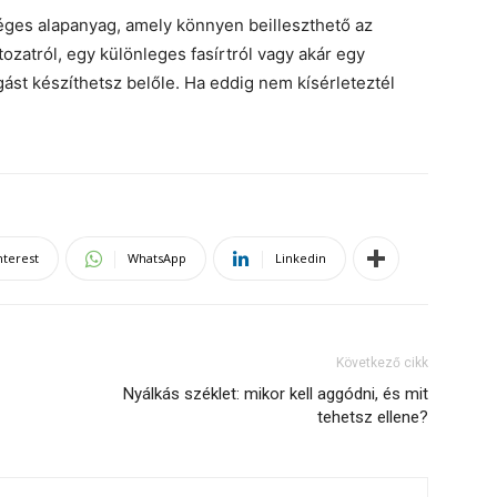
éges alapanyag, amely könnyen beilleszthető az
ozatról, egy különleges fasírtról vagy akár egy
gást készíthetsz belőle. Ha eddig nem kísérleteztél
nterest
WhatsApp
Linkedin
Következő cikk
Nyálkás széklet: mikor kell aggódni, és mit
tehetsz ellene?