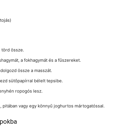
tojás)
l törd össze.
öshagymát, a fokhagymát és a fűszereket.
d dolgozd össze a masszát.
ezd sütőpapírral bélelt tepsibe.
 enyhén ropogós lesz.
al, pitában vagy egy könnyű joghurtos mártogatóssal.
apokba