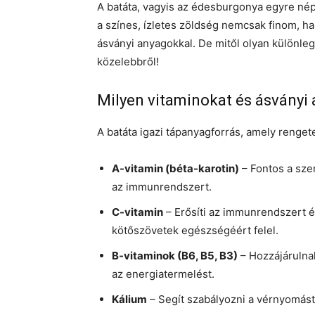
A batáta, vagyis az édesburgonya egyre nép
a színes, ízletes zöldség nemcsak finom, han
ásványi anyagokkal. De mitől olyan különl
közelebbről!
Milyen vitaminokat és ásványi 
A batáta igazi tápanyagforrás, amely renget
A-vitamin (béta-karotin)
– Fontos a sz
az immunrendszert.
C-vitamin
– Erősíti az immunrendszert és
kötőszövetek egészségéért felel.
B-vitaminok (B6, B5, B3)
– Hozzájárulna
az energiatermelést.
Kálium
– Segít szabályozni a vérnyomás