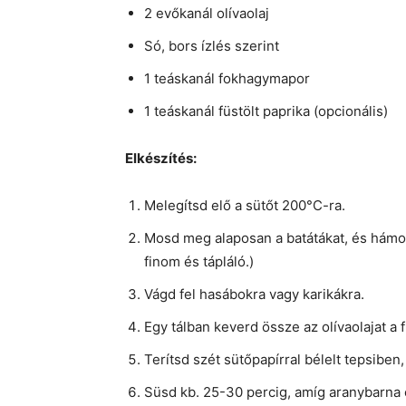
2 evőkanál olívaolaj
Só, bors ízlés szerint
1 teáskanál fokhagymapor
1 teáskanál füstölt paprika (opcionális)
Elkészítés:
Melegítsd elő a sütőt 200°C-ra.
Mosd meg alaposan a batátákat, és hámo
finom és tápláló.)
Vágd fel hasábokra vagy karikákra.
Egy tálban keverd össze az olívaolajat a 
Terítsd szét sütőpapírral bélelt tepsiben
Süsd kb. 25-30 percig, amíg aranybarna é