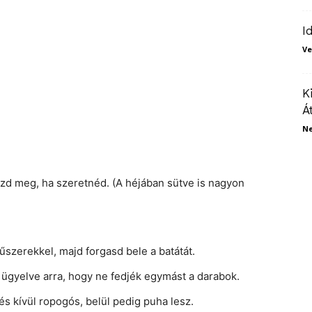
I
Ve
K
Á
N
zd meg, ha szeretnéd. (A héjában sütve is nagyon
fűszerekkel, majd forgasd bele a batátát.
, ügyelve arra, hogy ne fedjék egymást a darabok.
s kívül ropogós, belül pedig puha lesz.