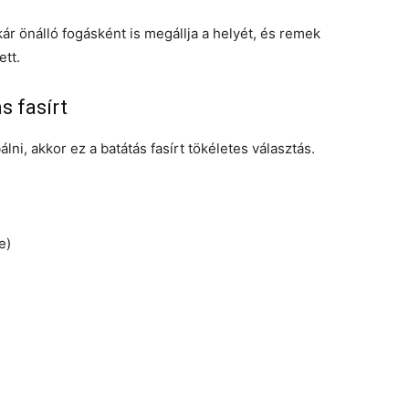
ár önálló fogásként is megállja a helyét, és remek
ett.
s fasírt
ni, akkor ez a batátás fasírt tökéletes választás.
e)