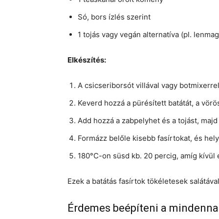
Só, bors ízlés szerint
1 tojás vagy vegán alternatíva (pl. lenmag
Elkészítés:
A csicseriborsót villával vagy botmixerre
Keverd hozzá a pürésített batátát, a vör
Add hozzá a zabpelyhet és a tojást, maj
Formázz belőle kisebb fasírtokat, és hely
180°C-on süsd kb. 20 percig, amíg kívül
Ezek a batátás fasírtok tökéletesek salátáv
Érdemes beépíteni a mindenn