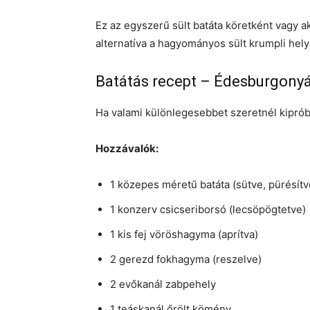
Ez az egyszerű sült batáta köretként vagy ak
alternatíva a hagyományos sült krumpli hely
Batátás recept – Édesburgonyá
Ha valami különlegesebbet szeretnél kipróbál
Hozzávalók:
1 közepes méretű batáta (sütve, pürésítv
1 konzerv csicseriborsó (lecsöpögtetve)
1 kis fej vöröshagyma (aprítva)
2 gerezd fokhagyma (reszelve)
2 evőkanál zabpehely
1 teáskanál őrölt kömény