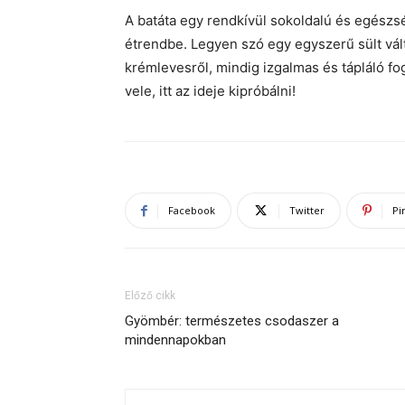
A batáta egy rendkívül sokoldalú és egészs
étrendbe. Legyen szó egy egyszerű sült vált
krémlevesről, mindig izgalmas és tápláló fo
vele, itt az ideje kipróbálni!
Facebook
Twitter
Pi
Előző cikk
Gyömbér: természetes csodaszer a
mindennapokban