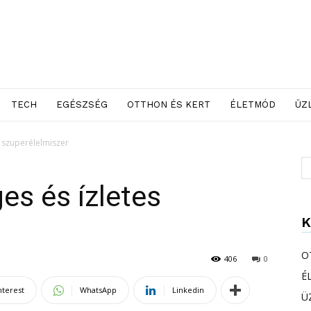
TECH
EGÉSZSÉG
OTTHON ÉS KERT
ÉLETMÓD
ÜZ
s szuperélelmiszer
es és ízletes
K
O
406
0
É
nterest
WhatsApp
Linkedin
Ü