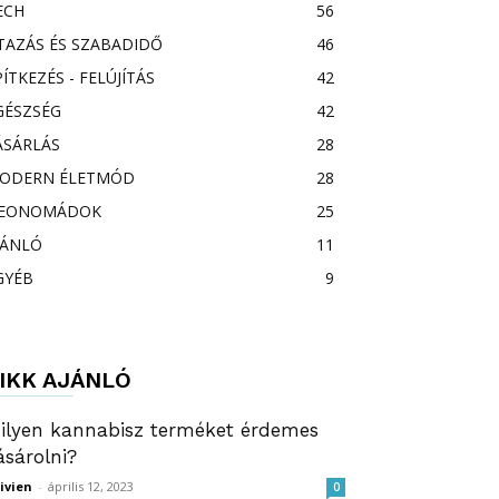
ECH
56
TAZÁS ÉS SZABADIDŐ
46
PÍTKEZÉS - FELÚJÍTÁS
42
GÉSZSÉG
42
ÁSÁRLÁS
28
ODERN ÉLETMÓD
28
EONOMÁDOK
25
JÁNLÓ
11
GYÉB
9
IKK AJÁNLÓ
ilyen kannabisz terméket érdemes
ásárolni?
ivien
-
április 12, 2023
0