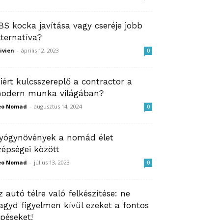
BS kocka javítása vagy cseréje jobb
lternatíva?
ivien
-
április 12, 2023
0
iért kulcsszereplő a contractor a
odern munka világában?
eo Nomad
-
augusztus 14, 2024
0
yógynövények a nomád élet
zépségei között
eo Nomad
-
július 13, 2023
0
z autó télre való felkészítése: ne
agyd figyelmen kívül ezeket a fontos
épéseket!