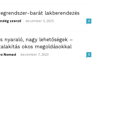
degrendszer-barát lakberendezés
ndég szerző
-
december 5, 2025
0
is nyaraló, nagy lehetőségek –
talakítás okos megoldásokkal
eo Nomad
-
december 7, 2023
0