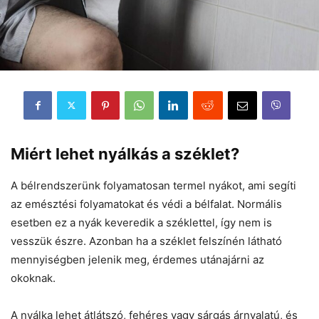
Miért lehet nyálkás a széklet?
A bélrendszerünk folyamatosan termel nyákot, ami segíti
az emésztési folyamatokat és védi a bélfalat. Normális
esetben ez a nyák keveredik a széklettel, így nem is
vesszük észre. Azonban ha a széklet felszínén látható
mennyiségben jelenik meg, érdemes utánajárni az
okoknak.
A nyálka lehet átlátszó, fehéres vagy sárgás árnyalatú, és