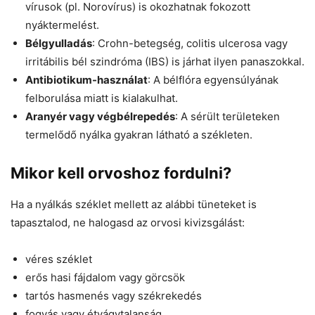
vírusok (pl. Norovírus) is okozhatnak fokozott
nyáktermelést.
Bélgyulladás
: Crohn-betegség, colitis ulcerosa vagy
irritábilis bél szindróma (IBS) is járhat ilyen panaszokkal.
Antibiotikum-használat
: A bélflóra egyensúlyának
felborulása miatt is kialakulhat.
Aranyér vagy végbélrepedés
: A sérült területeken
termelődő nyálka gyakran látható a székleten.
Mikor kell orvoshoz fordulni?
Ha a nyálkás széklet mellett az alábbi tüneteket is
tapasztalod, ne halogasd az orvosi kivizsgálást:
véres széklet
erős hasi fájdalom vagy görcsök
tartós hasmenés vagy székrekedés
fogyás vagy étvágytalanság