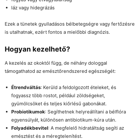
láz vagy hidegrázás
Ezek a tünetek gyulladásos bélbetegségre vagy fertőzésre
is utalhatnak, ezért fontos a mielőbbi diagnózis.
Hogyan kezelhető?
A kezelés az okoktól függ, de néhány dologgal
támogathatod az emésztőrendszered egészségét:
Étrendváltás
: Kerüld a feldolgozott ételeket, és
fogyassz több rostot, például zöldségeket,
gyümölcsöket és teljes kiőrlésű gabonákat.
Probiotikumok
: Segíthetnek helyreállítani a bélflóra
egyensúlyát, különösen antibiotikum-kúra után.
Folyadékbevitel
: A megfelelő hidratáltság segíti az
emésztést és a méregtelenítést.