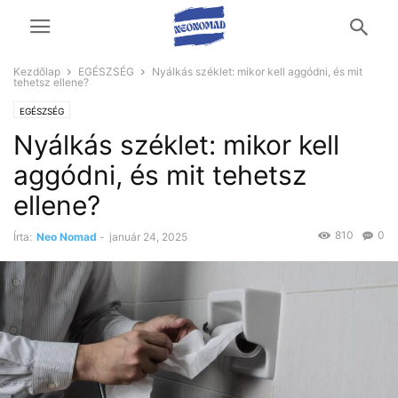
Kezdőlap
EGÉSZSÉG
Nyálkás széklet: mikor kell aggódni, és mit
tehetsz ellene?
EGÉSZSÉG
Nyálkás széklet: mikor kell
aggódni, és mit tehetsz
ellene?
810
0
Írta:
Neo Nomad
-
január 24, 2025