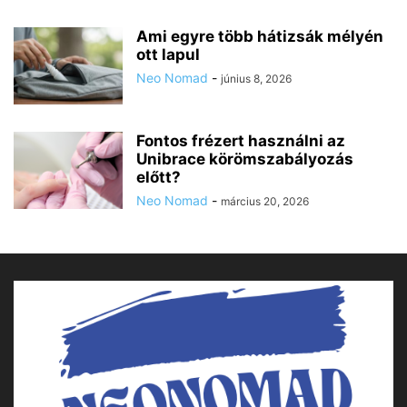
Ami egyre több hátizsák mélyén
ott lapul
Neo Nomad
-
június 8, 2026
Fontos frézert használni az
Unibrace körömszabályozás
előtt?
Neo Nomad
-
március 20, 2026