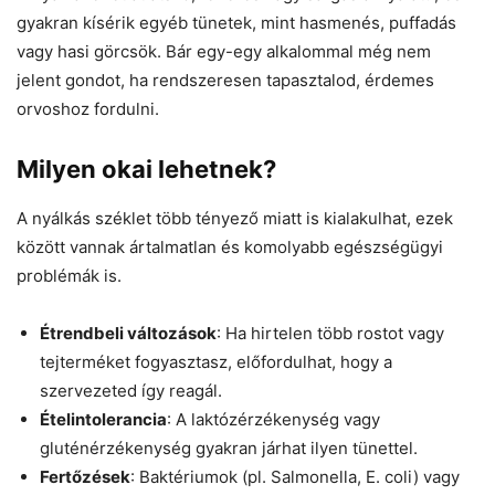
gyakran kísérik egyéb tünetek, mint hasmenés, puffadás
vagy hasi görcsök. Bár egy-egy alkalommal még nem
jelent gondot, ha rendszeresen tapasztalod, érdemes
orvoshoz fordulni.
Milyen okai lehetnek?
A nyálkás széklet több tényező miatt is kialakulhat, ezek
között vannak ártalmatlan és komolyabb egészségügyi
problémák is.
Étrendbeli változások
: Ha hirtelen több rostot vagy
tejterméket fogyasztasz, előfordulhat, hogy a
szervezeted így reagál.
Ételintolerancia
: A laktózérzékenység vagy
gluténérzékenység gyakran járhat ilyen tünettel.
Fertőzések
: Baktériumok (pl. Salmonella, E. coli) vagy