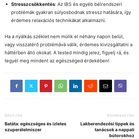
Stresszcsökkentés
: Az IBS és egyéb bélrendszeri
problémák gyakran súlyosbodnak stressz hatására, így
érdemes relaxációs technikákat alkalmazni.
Ha a nyálkás széklet nem múlik el néhány napon belül,
vagy visszatérő problémává válik, érdemes kivizsgáltatni a
háttérben álló okokat. A tested mindig jelez, figyelj rá, és
tegyél meg mindent az egészséged érdekében!
Előző cikk
Következő cikk
Batáta: egészséges és ízletes
Lakberendezési tippek és
szuperélelmiszer
tanácsok a nappali
bútorokhoz